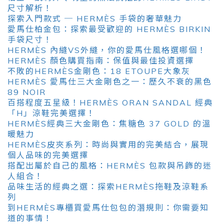
尺寸解析！
探索入門款式 ─ HERMÈS 手袋的奢華魅力
愛馬仕柏金包：探索最受歡迎的 HERMÈS BIRKIN
手袋尺寸！
HERMÈS 內縫VS外縫，你的愛馬仕風格選哪個！
HERMÈS 顏色購買指南：保值與最佳投資選擇
不敗的HERMÈS金剛色：18 ETOUPE大象灰
HERMÈS 愛馬仕三大金剛色之一：歷久不衰的黑色
89 NOIR
百搭程度五星級！HERMÈS ORAN SANDAL 經典
「H」涼鞋完美選擇！
HERMÈS經典三大金剛色：焦糖色 37 GOLD 的溫
暖魅力
HERMÈS皮夾系列：時尚與實用的完美結合，展現
個人品味的完美選擇
搭配出屬於自己的風格：HERMÈS 包款與吊飾的迷
人組合！
品味生活的經典之選：探索HERMÈS拖鞋及涼鞋系
列
到HERMÈS專櫃買愛馬仕包包的潛規則：你需要知
道的事情！