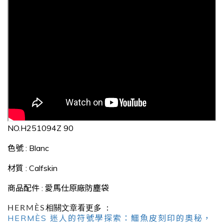
NO.
H251094Z 90
色號 : B
lanc
材質 : Calfskin
商品配件 : 愛馬仕原廠防塵袋
HERMÈS
相關文章看更多 ：
HERMÈS 迷人的符號學探索：鱷魚皮刻印的奧秘，