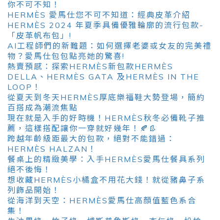
你不可不知！
HERMÈS 愛馬仕您不可不知道：經典皮革介紹
HERMÈS 2024 年夏季具備優雅輪廓的流行包款-
「皮革帆布包」!
AI工程師們的新難題：如何選擇老婆或女友的完美禮
物？愛馬仕包包點亮她的驚喜!
熱賣預感：探索HERMÈS新包款HERMÈS
DELLA、HERMÈS GATA 及HERMÈS IN THE
LOOP！
從夏天到冬天HERMÈS厚底樂福鞋大勢登場，簡約
百搭成為潮流焦點
現在就是入手的好時機！HERMÈS秋冬必備靴子推
薦，這樣搭配讓你一穿就好幾年！🍂👢
跨越年齡級距最大的包款，絕對不能錯過：
HERMÈS HALZAN！
餐桌上的精緻美學：入手HERMÈS愛馬仕餐具系列
絕不後悔！
想收藏HERMÈS小橘盒不用花大錢！就從豬鼻子系
列飾品開始！
從海洋到天空：HERMÈS愛馬仕高顏值藍色系合
集！