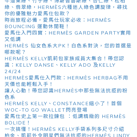
牛油果綠、竹子綠、博斯普魯斯綠、杏仁綠、松柏
綠、翡翠綠，HERMÈS六種迷人綠色調旋律，尋找
你的優雅魅力愛馬仕包款？
時尚旅程必備，愛馬仕玩家必收：HERMÈS
BOUNCING 運動休閒鞋！
愛馬仕入門四寶：HERMÈS GARDEN PARTY實用
又低調
HERMÈS 仙女色系大PK！白色系對決，您的首選是
哪款呢？
HERMÈS KELLY凱莉包家族成員大集合！帶您認
識：KELLY DANSE、KELLY ADO 及KELLY
24/24
HERMÈS愛馬仕入門款：HERMÈS HERBAG不用
天價也能輕鬆入手！
讓人心動！帶您認識HERMÈS中那些無法抗拒的粉
色系
HERMÈS KELLY、CONSTANCE縮小了！首個
WOC-TO GO WALLET閃亮登場
愛馬仕史上第一款拉鍊包 ：低調精緻的 HERMÈS
BOLIDE！
一次搞懂！HERMÈS KELLY手袋系列多尺寸介紹
柏金、凱莉外令明星們無法抗拒的HERMÈS LINDY