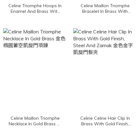
Celine Triomphe Hoops In
Celine Maillon Triomphe
Enamel And Brass With
Bracelet In Brass With
Gold Finish 金色凱旋門象牙
Gold Finish 金色凱旋門手鍊
白珐瑯圓圈耳環
Celine Maillon Triomphe
Celine Celine Hair Clip In
Necklace In Gold Brass 金
Brass With Gold Finish,
色橢圓簍空凱旋門項鍊
Steel And Zamak 金色金
字凱旋門髮夾