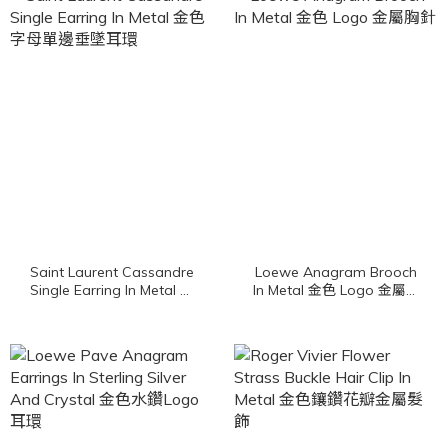
Saint Laurent Cassandre
Loewe Anagram Brooch
Single Earring In Metal 金
In Metal 金色 Logo 金屬胸
色字母單邊垂墜耳環
針