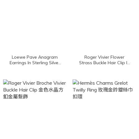
Loewe Pave Anagram
Roger Vivier Flower
Earrings In Sterling Silver
Strass Buckle Hair Clip In
And Crystal 金色水鑽Logo
Metal 金色鑲鑽花瓣金屬髮
耳環
飾