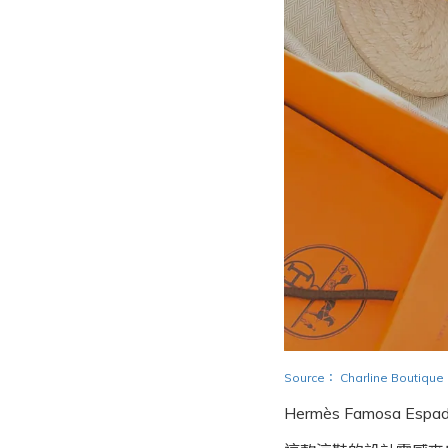
Source
：
Charline Boutique
Hermès Famosa Espadr