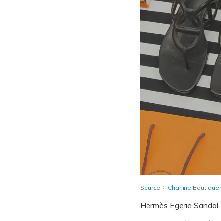
Source
：
Charline Boutique
Hermès Egerie Sanda