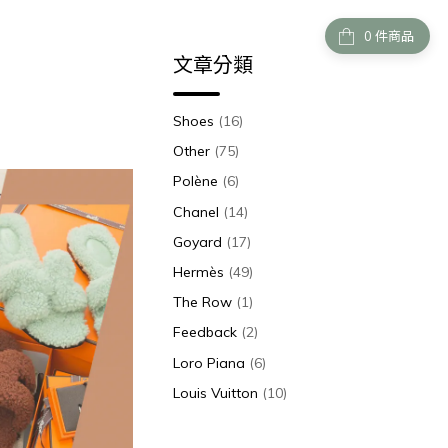
件商品
文章分類
Shoes
(16)
Other
(75)
Polène
(6)
Chanel
(14)
Goyard
(17)
Hermès
(49)
The Row
(1)
Feedback
(2)
Loro Piana
(6)
Louis Vuitton
(10)