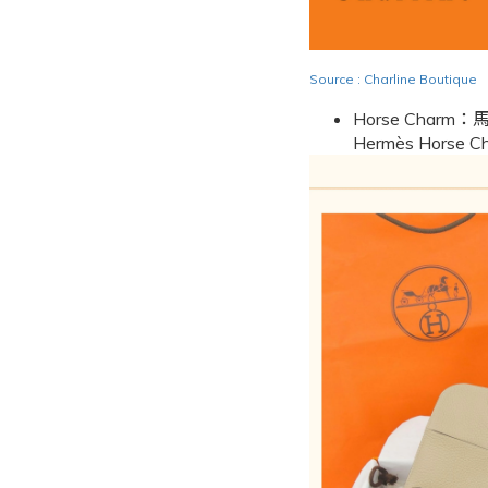
Source : Charline Boutique
Horse Ch
Hermès Ho