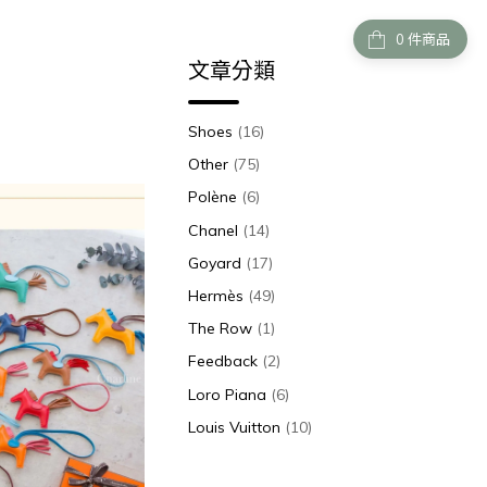
件商品
文章分類
Shoes
(16)
Other
(75)
Polène
(6)
Chanel
(14)
Goyard
(17)
Hermès
(49)
The Row
(1)
Feedback
(2)
Loro Piana
(6)
Louis Vuitton
(10)