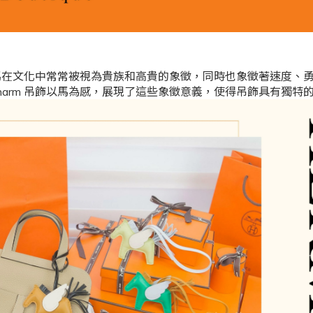
arm：馬在文化中常常被視為貴族和高貴的象徵，同時也象徵著速度、
rse Charm 吊飾以馬為感，展現了這些象徵意義，使得吊飾具有獨