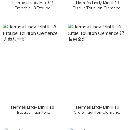
Hermès Lindy Mini S2
Hermès Lindy Mini II 4B
Trench / 18 Etoupe
Biscuit Taurillon Clemence
Taurillon Clemence 風衣灰
餅乾色銀釦
拼大象灰內裡銀釦
Hermès Lindy Mini II 18
Hermès Lindy Mini II 10
Etoupe Taurillon
Craie Taurillon Clemence
Clemence 大象灰金釦
奶昔白金釦