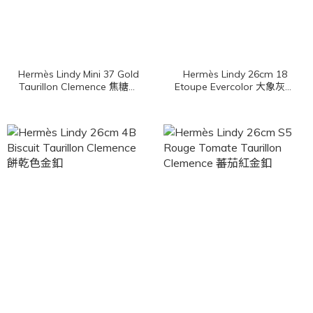
Hermès Lindy Mini 37 Gold
Hermès Lindy 26cm 18
Taurillon Clemence 焦糖色
Etoupe Evercolor 大象灰金
金釦
釦