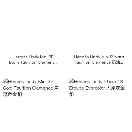
Hermès Lindy Mini 8F
Hermès Lindy Mini I2 Nata
Etain Taurillon Clemence
Taurillon Clemence 奶油白
錫器灰金釦
金釦