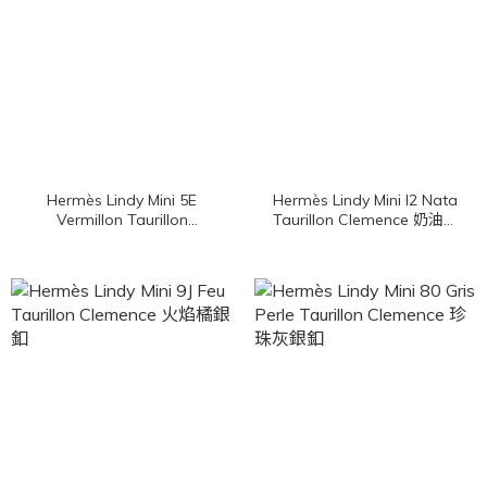
Hermès Lindy Mini 5E
Hermès Lindy Mini I2 Nata
Vermillon Taurillon
Taurillon Clemence 奶油白
Clemence 朱砂紅銀釦
銀釦