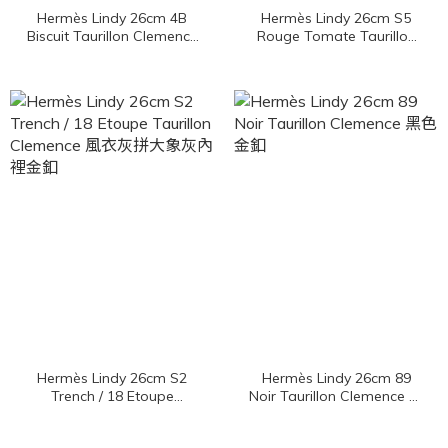
Hermès Lindy 26cm 4B
Hermès Lindy 26cm S5
Biscuit Taurillon Clemence
Rouge Tomate Taurillon
餅乾色金釦
Clemence 蕃茄紅金釦
Hermès Lindy 26cm S2
Hermès Lindy 26cm 89
Trench / 18 Etoupe
Noir Taurillon Clemence 黑
Taurillon Clemence 風衣灰
色金釦
拼大象灰內裡金釦