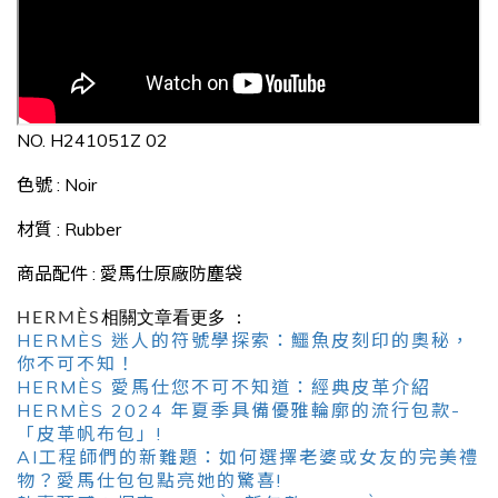
NO.
H241051Z 02
色號
:
Noir
材質
:
Rubber
商品配件
:
愛馬仕原廠防塵袋
HERMÈS
相關文章看更多 ：
HERMÈS 迷人的符號學探索：鱷魚皮刻印的奧秘，
你不可不知！
HERMÈS 愛馬仕您不可不知道：經典皮革介紹
HERMÈS 2024 年夏季具備優雅輪廓的流行包款-
「皮革帆布包」!
AI工程師們的新難題：如何選擇老婆或女友的完美禮
物？愛馬仕包包點亮她的驚喜!