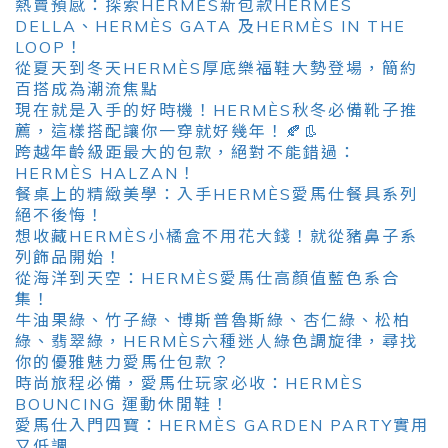
熱賣預感：探索HERMÈS新包款HERMÈS
DELLA、HERMÈS GATA 及HERMÈS IN THE
LOOP！
從夏天到冬天HERMÈS厚底樂福鞋大勢登場，簡約
百搭成為潮流焦點
現在就是入手的好時機！HERMÈS秋冬必備靴子推
薦，這樣搭配讓你一穿就好幾年！🍂👢
跨越年齡級距最大的包款，絕對不能錯過：
HERMÈS HALZAN！
餐桌上的精緻美學：入手HERMÈS愛馬仕餐具系列
絕不後悔！
想收藏HERMÈS小橘盒不用花大錢！就從豬鼻子系
列飾品開始！
從海洋到天空：HERMÈS愛馬仕高顏值藍色系合
集！
牛油果綠、竹子綠、博斯普魯斯綠、杏仁綠、松柏
綠、翡翠綠，HERMÈS六種迷人綠色調旋律，尋找
你的優雅魅力愛馬仕包款？
時尚旅程必備，愛馬仕玩家必收：HERMÈS
BOUNCING 運動休閒鞋！
愛馬仕入門四寶：HERMÈS GARDEN PARTY實用
又低調