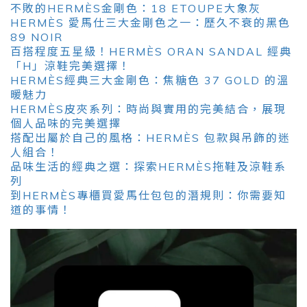
不敗的HERMÈS金剛色：18 ETOUPE大象灰
HERMÈS 愛馬仕三大金剛色之一：歷久不衰的黑色
89 NOIR
百搭程度五星級！HERMÈS ORAN SANDAL 經典
「H」涼鞋完美選擇！
HERMÈS經典三大金剛色：焦糖色 37 GOLD 的溫
暖魅力
HERMÈS皮夾系列：時尚與實用的完美結合，展現
個人品味的完美選擇
搭配出屬於自己的風格：HERMÈS 包款與吊飾的迷
人組合！
品味生活的經典之選：探索HERMÈS拖鞋及涼鞋系
列
到HERMÈS專櫃買愛馬仕包包的潛規則：你需要知
道的事情！