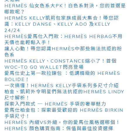
HERMÈS 仙女色系大PK！白色系對決，您的首選是
哪款呢？
HERMÈS KELLY凱莉包家族成員大集合！帶您認
識：KELLY DANSE、KELLY ADO 及KELLY
24/24
HERMÈS愛馬仕入門款：HERMÈS HERBAG不用
天價也能輕鬆入手！
讓人心動！帶您認識HERMÈS中那些無法抗拒的粉
色系
HERMÈS KELLY、CONSTANCE縮小了！首個
WOC-TO GO WALLET閃亮登場
愛馬仕史上第一款拉鍊包 ：低調精緻的 HERMÈS
BOLIDE！
一次搞懂！HERMÈS KELLY手袋系列多尺寸介紹
柏金、凱莉外令明星們無法抗拒的HERMÈS LINDY
尺寸解析！
探索入門款式 ─ HERMÈS 手袋的奢華魅力
愛馬仕柏金包：探索最受歡迎的 HERMÈS BIRKIN
手袋尺寸！
HERMÈS 內縫VS外縫，你的愛馬仕風格選哪個！
HERMÈS 顏色購買指南：保值與最佳投資選擇