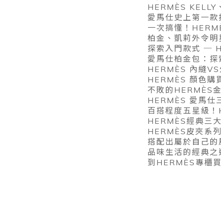
HERMÈS KEL
愛馬仕史上第一款拉鍊
一次搞懂！HERM
柏金、凱莉外令明星
探索入門款式 ─ 
愛馬仕柏金包：探索最
HERMÈS 內縫
HERMÈS 顏色
不敗的HERMÈS金
HERMÈS 愛馬仕
百搭程度五星級！H
HERMÈS經典三大
HERMÈS皮夾
搭配出屬於自己的
品味生活的經典之
到HERMÈS專