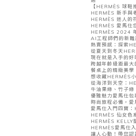
過
【HERMÈS 球鞋
HERMÈS 新手與老
HERMÈS 迷
HERMÈS 愛馬
HERMÈS 20
AI工程師們的新
熱賣預感：探索HERM
從夏天到冬天HE
現在就是入手的好時
跨越年齡級距最大的
餐桌上的精緻美學
想收藏HERMÈ
從海洋到天空：H
牛油果綠、竹子綠
優雅魅力愛馬仕包
時尚旅程必備，愛馬
愛馬仕入門四寶：HE
HERMÈS 仙女
HERMÈS KELL
HERMÈS愛馬仕
讓人心動！帶您認