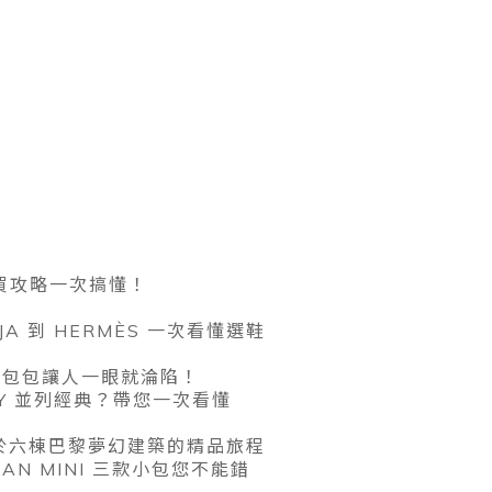
買攻略一次搞懂！
A 到 HERMÈS 一次看懂選鞋
會笑的包包讓人一眼就淪陷！
LLY 並列經典？帶您一次看懂
25關於六棟巴黎夢幻建築的精品旅程
LZAN MINI 三款小包您不能錯