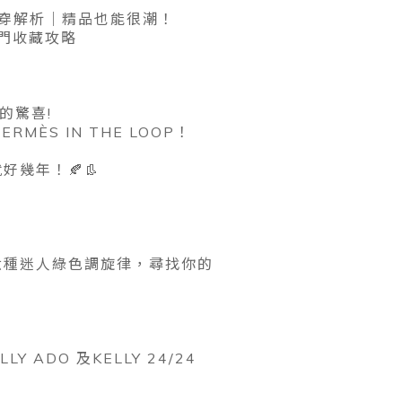
動鞋實穿解析｜精品也能很潮！
莉入門收藏攻略
的驚喜!
RMÈS IN THE LOOP！
幾年！🍂👢
六種迷人綠色調旋律，尋找你的
 ADO 及KELLY 24/24