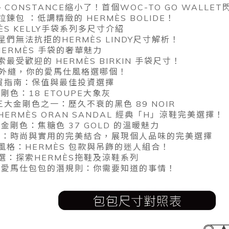
LY、CONSTANCE縮小了！首個WOC-TO GO WALLE
包 ：低調精緻的 HERMÈS BOLIDE！
ÈS KELLY手袋系列多尺寸介紹
們無法抗拒的HERMÈS LINDY尺寸解析！
HERMÈS 手袋的奢華魅力
受歡迎的 HERMÈS BIRKIN 手袋尺寸！
VS外縫，你的愛馬仕風格選哪個！
購買指南：保值與最佳投資選擇
剛色：18 ETOUPE大象灰
三大金剛色之一：歷久不衰的黑色 89 NOIR
ERMÈS ORAN SANDAL 經典「H」涼鞋完美選擇！
金剛色：焦糖色 37 GOLD 的溫暖魅力
系列：時尚與實用的完美結合，展現個人品味的完美選擇
風格：HERMÈS 包款與吊飾的迷人組合！
選：探索HERMÈS拖鞋及涼鞋系列
櫃買愛馬仕包包的潛規則：你需要知道的事情！