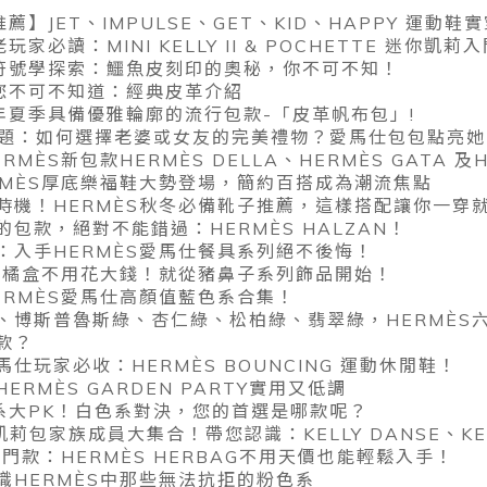
推薦】JET、IMPULSE、GET、KID、HAPPY 運
玩家必讀：MINI KELLY II & POCHETTE 迷你凱
人的符號學探索：鱷魚皮刻印的奧秘，你不可不知！
仕您不可不知道：經典皮革介紹
24 年夏季具備優雅輪廓的流行包款-「皮革帆布包」!
難題：如何選擇老婆或女友的完美禮物？愛馬仕包包點亮她
ÈS新包款HERMÈS DELLA、HERMÈS GATA 及HE
RMÈS厚底樂福鞋大勢登場，簡約百搭成為潮流焦點
機！HERMÈS秋冬必備靴子推薦，這樣搭配讓你一穿就好
包款，絕對不能錯過：HERMÈS HALZAN！
：入手HERMÈS愛馬仕餐具系列絕不後悔！
S小橘盒不用花大錢！就從豬鼻子系列飾品開始！
ERMÈS愛馬仕高顏值藍色系合集！
、博斯普魯斯綠、杏仁綠、松柏綠、翡翠綠，HERMÈS
款？
仕玩家必收：HERMÈS BOUNCING 運動休閒鞋！
RMÈS GARDEN PARTY實用又低調
色系大PK！白色系對決，您的首選是哪款呢？
Y凱莉包家族成員大集合！帶您認識：KELLY DANSE、KELLY
入門款：HERMÈS HERBAG不用天價也能輕鬆入手！
識HERMÈS中那些無法抗拒的粉色系