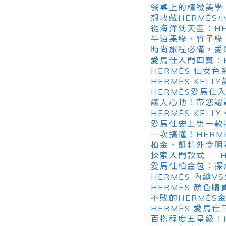
餐桌上的精緻美學
想收藏HERMÈ
從海洋到天空：H
牛油果綠、竹子綠
時尚旅程必備，愛馬
愛馬仕入門四寶：HE
HERMÈS 仙女
HERMÈS KELL
HERMÈS愛馬仕
讓人心動！帶您認
HERMÈS KEL
愛馬仕史上第一款拉鍊
一次搞懂！HERM
柏金、凱莉外令明星
探索入門款式 ─ 
愛馬仕柏金包：探索最
HERMÈS 內縫
HERMÈS 顏色
不敗的HERMÈS金
HERMÈS 愛馬仕
百搭程度五星級！H