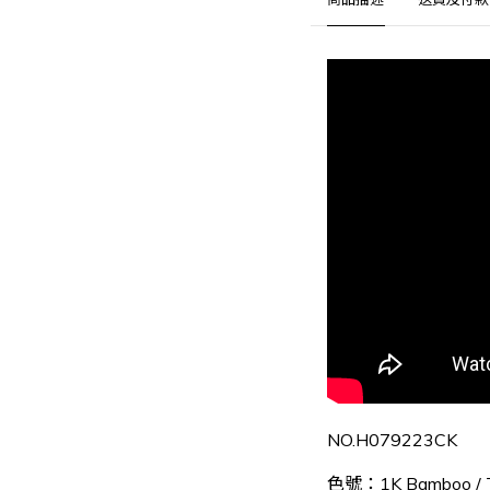
NO.H079223CK
色號：1K Bamboo / T