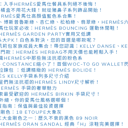
：入手HERMÈS愛馬仕餐具系列絕不後悔！
S小橘盒不用花大錢！就從豬鼻子系列飾品開始！
ERMÈS愛馬仕高顏值藍色系合集！
、博斯普魯斯綠、杏仁綠、松柏綠、翡翠綠，HERMÈS
仕玩家必收：HERMÈS BOUNCING 運動休閒鞋！
RMÈS GARDEN PARTY實用又低調
色系大PK！白色系對決，您的首選是哪款呢？
Y凱莉包家族成員大集合！帶您認識：KELLY DANSE、KELLY
入門款：HERMÈS HERBAG不用天價也能輕鬆入手！
識HERMÈS中那些無法抗拒的粉色系
LY、CONSTANCE縮小了！首個WOC-TO GO WALLE
包 ：低調精緻的 HERMÈS BOLIDE！
ÈS KELLY手袋系列多尺寸介紹
們無法抗拒的HERMÈS LINDY尺寸解析！
HERMÈS 手袋的奢華魅力
受歡迎的 HERMÈS BIRKIN 手袋尺寸！
VS外縫，你的愛馬仕風格選哪個！
購買指南：保值與最佳投資選擇
剛色：18 ETOUPE大象灰
三大金剛色之一：歷久不衰的黑色 89 NOIR
ERMÈS ORAN SANDAL 經典「H」涼鞋完美選擇！