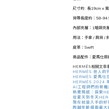
尺寸約 : 長19cm x 寬
背帶長度約：58-94.
內部夾層：1暗袋夾
用法：手拿 / 肩背 / 
皮革：Swift
商品配件
：
愛馬仕原
HERMÈS
相關文章
HERMÈS 迷
HERMÈS 愛馬
HERMÈS 20
AI工程師們的新
熱賣預感：探索HERM
從夏天到冬天HE
現在就是入手的好時
跨越年齡級距最大的