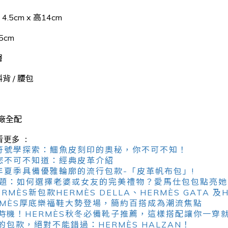
 4.5cm x 高14cm
5cm
層
斜背 / 腰包
廠全配
看更多 ：
人的符號學探索：鱷魚皮刻印的奧秘，你不可不知！
仕您不可不知道：經典皮革介紹
24 年夏季具備優雅輪廓的流行包款-「皮革帆布包」!
難題：如何選擇老婆或女友的完美禮物？愛馬仕包包點亮她
ÈS新包款HERMÈS DELLA、HERMÈS GATA 及HE
RMÈS厚底樂福鞋大勢登場，簡約百搭成為潮流焦點
機！HERMÈS秋冬必備靴子推薦，這樣搭配讓你一穿就好
包款，絕對不能錯過：HERMÈS HALZAN！