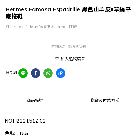
Hermès Famosa Espadrille 黑色山羊皮θ草編平
底拖鞋
#Hermès  #Hermès θ拖 #Hermès拖鞋
若想購買，請聯絡我們。
加入追蹤清單
分享到
商品描述
送貨及付款方式
NO.H222151Z 02
色號：
Noir