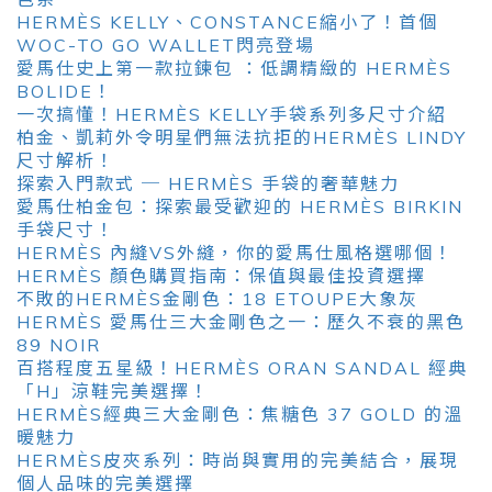
HERMÈS KELLY、CONSTANCE縮小了！首個
WOC-TO GO WALLET閃亮登場
愛馬仕史上第一款拉鍊包 ：低調精緻的 HERMÈS
BOLIDE！
一次搞懂！HERMÈS KELLY手袋系列多尺寸介紹
柏金、凱莉外令明星們無法抗拒的HERMÈS LINDY
尺寸解析！
探索入門款式 ─ HERMÈS 手袋的奢華魅力
愛馬仕柏金包：探索最受歡迎的 HERMÈS BIRKIN
手袋尺寸！
HERMÈS 內縫VS外縫，你的愛馬仕風格選哪個！
HERMÈS 顏色購買指南：保值與最佳投資選擇
不敗的HERMÈS金剛色：18 ETOUPE大象灰
HERMÈS 愛馬仕三大金剛色之一：歷久不衰的黑色
89 NOIR
百搭程度五星級！HERMÈS ORAN SANDAL 經典
「H」涼鞋完美選擇！
HERMÈS經典三大金剛色：焦糖色 37 GOLD 的溫
暖魅力
HERMÈS皮夾系列：時尚與實用的完美結合，展現
個人品味的完美選擇