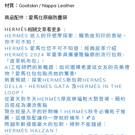
,79_Noisette /
材質：Goatskin / Nappa Leather
Gold
商品配件：愛馬仕原廠防塵袋
HERMÈS
相關文章看更多 ：
HERMÈS 迷人的符號學探索：鱷魚皮刻印的奧秘，
你不可不知！
HERMÈS 愛馬仕您不可不知道：經典皮革介紹
HERMÈS 2024 年夏季具備優雅輪廓的流行包款-
「皮革帆布包」!
AI工程師們的新難題：如何選擇老婆或女友的完美禮
物？愛馬仕包包點亮她的驚喜!
熱賣預感：探索HERMÈS新包款HERMÈS
DELLA、HERMÈS GATA 及HERMÈS IN THE
LOOP！
從夏天到冬天HERMÈS厚底樂福鞋大勢登場，簡約
百搭成為潮流焦點
現在就是入手的好時機！HERMÈS秋冬必備靴子推
薦，這樣搭配讓你一穿就好幾年！🍂👢
跨越年齡級距最大的包款，絕對不能錯過：
HERMÈS HALZAN！