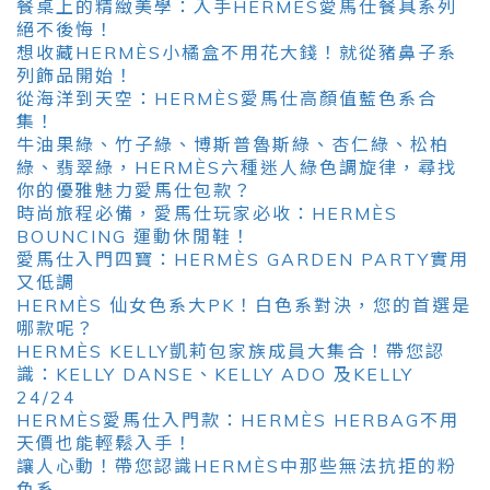
餐桌上的精緻美學：入手HERMÈS愛馬仕餐具系列
絕不後悔！
想收藏HERMÈS小橘盒不用花大錢！就從豬鼻子系
列飾品開始！
從海洋到天空：HERMÈS愛馬仕高顏值藍色系合
集！
牛油果綠、竹子綠、博斯普魯斯綠、杏仁綠、松柏
綠、翡翠綠，HERMÈS六種迷人綠色調旋律，尋找
你的優雅魅力愛馬仕包款？
時尚旅程必備，愛馬仕玩家必收：HERMÈS
BOUNCING 運動休閒鞋！
愛馬仕入門四寶：HERMÈS GARDEN PARTY實用
又低調
HERMÈS 仙女色系大PK！白色系對決，您的首選是
哪款呢？
HERMÈS KELLY凱莉包家族成員大集合！帶您認
識：KELLY DANSE、KELLY ADO 及KELLY
24/24
HERMÈS愛馬仕入門款：HERMÈS HERBAG不用
天價也能輕鬆入手！
讓人心動！帶您認識HERMÈS中那些無法抗拒的粉
色系