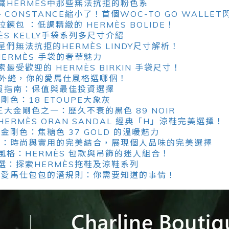
識HERMÈS中那些無法抗拒的粉色系
LY、CONSTANCE縮小了！首個WOC-TO GO WALLE
包 ：低調精緻的 HERMÈS BOLIDE！
ÈS KELLY手袋系列多尺寸介紹
們無法抗拒的HERMÈS LINDY尺寸解析！
HERMÈS 手袋的奢華魅力
受歡迎的 HERMÈS BIRKIN 手袋尺寸！
VS外縫，你的愛馬仕風格選哪個！
購買指南：保值與最佳投資選擇
剛色：18 ETOUPE大象灰
三大金剛色之一：歷久不衰的黑色 89 NOIR
ERMÈS ORAN SANDAL 經典「H」涼鞋完美選擇！
金剛色：焦糖色 37 GOLD 的溫暖魅力
系列：時尚與實用的完美結合，展現個人品味的完美選擇
風格：HERMÈS 包款與吊飾的迷人組合！
選：探索HERMÈS拖鞋及涼鞋系列
櫃買愛馬仕包包的潛規則：你需要知道的事情！