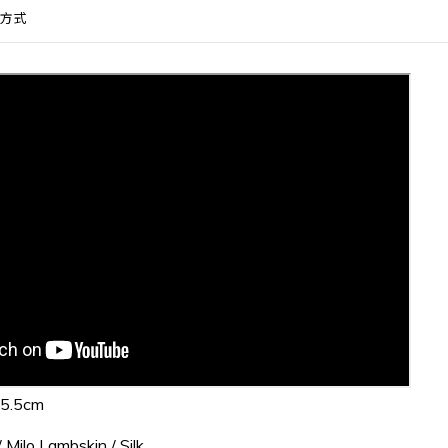
方式
5.5cm
 Milo Lambskin
/ Silk