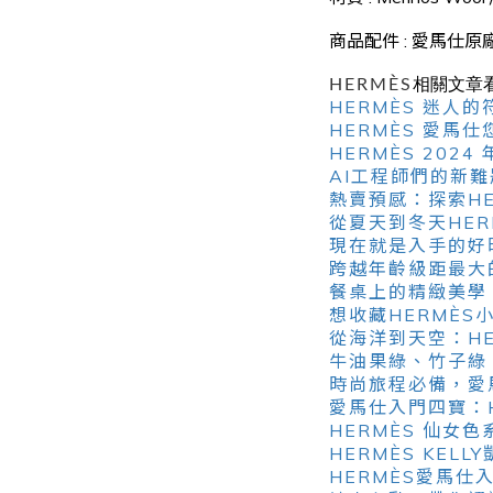
商品配件 : 愛馬仕原
HERMÈS
相關文章
HERMÈS 迷
HERMÈS 愛馬
HERMÈS 20
AI工程師們的新
熱賣預感：探索HERM
從夏天到冬天HE
現在就是入手的好時
跨越年齡級距最大的
餐桌上的精緻美學
想收藏HERMÈ
從海洋到天空：H
牛油果綠、竹子綠
時尚旅程必備，愛馬
愛馬仕入門四寶：HE
HERMÈS 仙女
HERMÈS KELL
HERMÈS愛馬仕