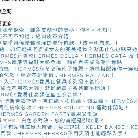
廠全配
看更多 ：
人的符號學探索：鱷魚皮刻印的奧秘，你不可不知！
仕您不可不知道：經典皮革介紹
24 年夏季具備優雅輪廓的流行包款-「皮革帆布包」!
難題：如何選擇老婆或女友的完美禮物？愛馬仕包包點亮她
ÈS新包款HERMÈS DELLA、HERMÈS GATA 及HE
RMÈS厚底樂福鞋大勢登場，簡約百搭成為潮流焦點
機！HERMÈS秋冬必備靴子推薦，這樣搭配讓你一穿就好
包款，絕對不能錯過：HERMÈS HALZAN！
：入手HERMÈS愛馬仕餐具系列絕不後悔！
S小橘盒不用花大錢！就從豬鼻子系列飾品開始！
ERMÈS愛馬仕高顏值藍色系合集！
、博斯普魯斯綠、杏仁綠、松柏綠、翡翠綠，HERMÈS
仕玩家必收：HERMÈS BOUNCING 運動休閒鞋！
RMÈS GARDEN PARTY實用又低調
色系大PK！白色系對決，您的首選是哪款呢？
Y凱莉包家族成員大集合！帶您認識：KELLY DANSE、KELLY
入門款：HERMÈS HERBAG不用天價也能輕鬆入手！