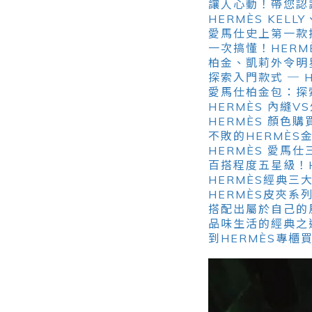
讓人心動！帶您認
HERMÈS KEL
愛馬仕史上第一款拉鍊
一次搞懂！HERM
柏金、凱莉外令明星
探索入門款式 ─ 
愛馬仕柏金包：探索最
HERMÈS 內縫
HERMÈS 顏色
不敗的HERMÈS金
HERMÈS 愛馬仕
百搭程度五星級！H
HERMÈS經典三大
HERMÈS皮夾
搭配出屬於自己的
品味生活的經典之
到HERMÈS專