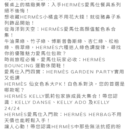
餐桌上的精緻美學：入手HERMÈS愛馬仕餐具系列
絕不後悔！
想收藏HERMÈS小橘盒不用花大錢！就從豬鼻子系
列飾品開始！
從海洋到天空：HERMÈS愛馬仕高顏值藍色系合
集！
牛油果綠、竹子綠、博斯普魯斯綠、杏仁綠、松柏
綠、翡翠綠，HERMÈS六種迷人綠色調旋律，尋找
你的優雅魅力愛馬仕包款？
時尚旅程必備，愛馬仕玩家必收：HERMÈS
BOUNCING 運動休閒鞋！
愛馬仕入門四寶：HERMÈS GARDEN PARTY實用
又低調
HERMÈS 仙女色系大PK！白色系對決，您的首選是
哪款呢？
HERMÈS KELLY凱莉包家族成員大集合！帶您認
識：KELLY DANSE、KELLY ADO 及KELLY
24/24
HERMÈS愛馬仕入門款：HERMÈS HERBAG不用
天價也能輕鬆入手！
讓人心動！帶您認識HERMÈS中那些無法抗拒的粉