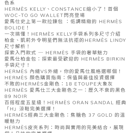
色系
HERMÈS KELLY、CONSTANCE縮小了！首個
WOC-TO GO WALLET閃亮登場
愛馬仕史上第一款拉鍊包 ：低調精緻的 HERMÈS
BOLIDE！
一次搞懂！HERMÈS KELLY手袋系列多尺寸介紹
柏金、凱莉外令明星們無法抗拒的HERMÈS LINDY
尺寸解析！
探索入門款式 ─ HERMÈS 手袋的奢華魅力
愛馬仕柏金包：探索最受歡迎的 HERMÈS BIRKIN
手袋尺寸！
HERMÈS 內縫VS外縫，你的愛馬仕風格選哪個！
HERMÈS 顏色購買指南：保值與最佳投資選擇
不敗的HERMÈS金剛色：18 ETOUPE大象灰
HERMÈS 愛馬仕三大金剛色之一：歷久不衰的黑色
89 NOIR
百搭程度五星級！HERMÈS ORAN SANDAL 經典
「H」涼鞋完美選擇！
HERMÈS經典三大金剛色：焦糖色 37 GOLD 的溫
暖魅力
HERMÈS皮夾系列：時尚與實用的完美結合，展現