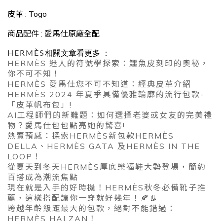
皮革 : Togo
商品配件 : 愛馬仕原廠全配
HERMÈS
相關文章看更多 ：
HERMÈS 迷人的符號學探索：鱷魚皮刻印的奧秘，
你不可不知！
HERMÈS 愛馬仕您不可不知道：經典皮革介紹
HERMÈS 2024 年夏季具備優雅輪廓的流行包款-
「皮革帆布包」!
AI工程師們的新難題：如何選擇老婆或女友的完美禮
物？愛馬仕包包點亮她的驚喜!
熱賣預感：探索HERMÈS新包款HERMÈS
DELLA、HERMÈS GATA 及HERMÈS IN THE
LOOP！
從夏天到冬天HERMÈS厚底樂福鞋大勢登場，簡約
百搭成為潮流焦點
現在就是入手的好時機！HERMÈS秋冬必備靴子推
薦，這樣搭配讓你一穿就好幾年！🍂👢
跨越年齡級距最大的包款，絕對不能錯過：
HERMÈS HALZAN！