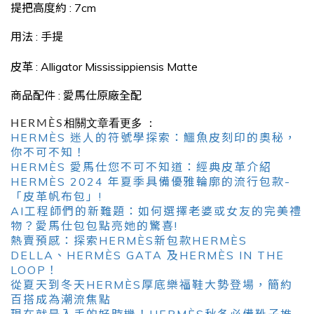
提把高度約
: 7cm
用法
:
手提
皮革
: Alligator Mississippiensis Matte
商品配件
:
愛馬仕原廠全配
HERMÈS
相關文章看更多 ：
HERMÈS 迷人的符號學探索：鱷魚皮刻印的奧秘，
你不可不知！
HERMÈS 愛馬仕您不可不知道：經典皮革介紹
HERMÈS 2024 年夏季具備優雅輪廓的流行包款-
「皮革帆布包」!
AI工程師們的新難題：如何選擇老婆或女友的完美禮
物？愛馬仕包包點亮她的驚喜!
熱賣預感：探索HERMÈS新包款HERMÈS
DELLA、HERMÈS GATA 及HERMÈS IN THE
LOOP！
從夏天到冬天HERMÈS厚底樂福鞋大勢登場，簡約
百搭成為潮流焦點