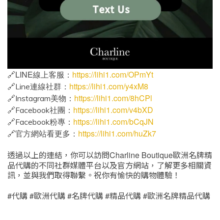
LINE
https://lihi1.com/OPmYt
🔗
線上客服：
https://lihi1.com/y4xM8
Line
🔗
連線社群：
https://lihi1.com/8hCPl
Instagram
🔗
美物：
https://lihi1.com/v4bXD
Facebook
🔗
社團：
https://lihi1.com/bCqJN
Facebook
🔗
粉專：
https://lihi1.com/huZk7
🔗
官方網站看更多：
Charline Boutique
透過以上的連結，你可以訪問
歐洲名牌精
品代購的不同社群媒體平台以及官方網站，了解更多相關資
訊，並與我們取得聯繫。祝你有愉快的購物體驗！
#
#
#
#
#
代購
歐洲代購
名牌代購
精品代購
歐洲名牌精品代購