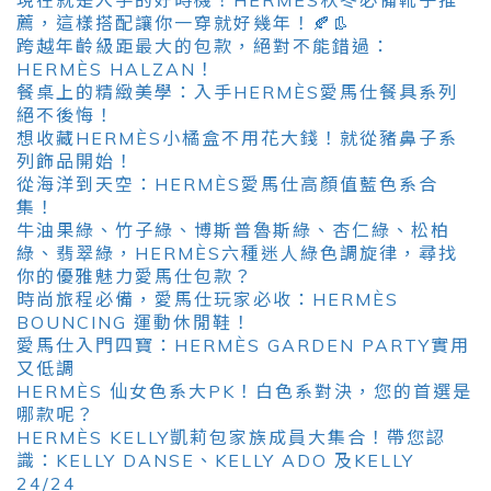
現在就是入手的好時機！HERMÈS秋冬必備靴子推
薦，這樣搭配讓你一穿就好幾年！🍂👢
跨越年齡級距最大的包款，絕對不能錯過：
HERMÈS HALZAN！
餐桌上的精緻美學：入手HERMÈS愛馬仕餐具系列
絕不後悔！
想收藏HERMÈS小橘盒不用花大錢！就從豬鼻子系
列飾品開始！
從海洋到天空：HERMÈS愛馬仕高顏值藍色系合
集！
牛油果綠、竹子綠、博斯普魯斯綠、杏仁綠、松柏
綠、翡翠綠，HERMÈS六種迷人綠色調旋律，尋找
你的優雅魅力愛馬仕包款？
時尚旅程必備，愛馬仕玩家必收：HERMÈS
BOUNCING 運動休閒鞋！
愛馬仕入門四寶：HERMÈS GARDEN PARTY實用
又低調
HERMÈS 仙女色系大PK！白色系對決，您的首選是
哪款呢？
HERMÈS KELLY凱莉包家族成員大集合！帶您認
識：KELLY DANSE、KELLY ADO 及KELLY
24/24