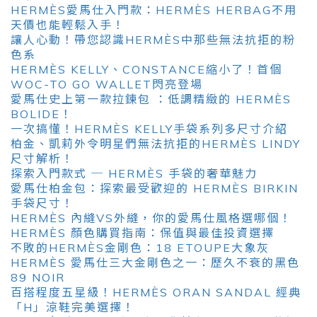
HERMÈS愛馬仕入門款：HERMÈS HERBAG不用
天價也能輕鬆入手！
讓人心動！帶您認識HERMÈS中那些無法抗拒的粉
色系
HERMÈS KELLY、CONSTANCE縮小了！首個
WOC-TO GO WALLET閃亮登場
愛馬仕史上第一款拉鍊包 ：低調精緻的 HERMÈS
BOLIDE！
一次搞懂！HERMÈS KELLY手袋系列多尺寸介紹
柏金、凱莉外令明星們無法抗拒的HERMÈS LINDY
尺寸解析！
探索入門款式 ─ HERMÈS 手袋的奢華魅力
愛馬仕柏金包：探索最受歡迎的 HERMÈS BIRKIN
手袋尺寸！
HERMÈS 內縫VS外縫，你的愛馬仕風格選哪個！
HERMÈS 顏色購買指南：保值與最佳投資選擇
不敗的HERMÈS金剛色：18 ETOUPE大象灰
HERMÈS 愛馬仕三大金剛色之一：歷久不衰的黑色
89 NOIR
百搭程度五星級！HERMÈS ORAN SANDAL 經典
「H」涼鞋完美選擇！