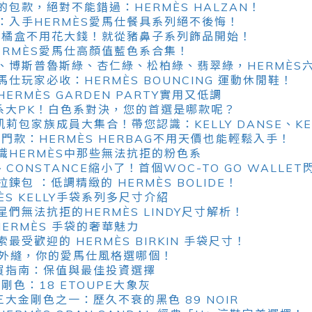
包款，絕對不能錯過：HERMÈS HALZAN！
：入手HERMÈS愛馬仕餐具系列絕不後悔！
S小橘盒不用花大錢！就從豬鼻子系列飾品開始！
ERMÈS愛馬仕高顏值藍色系合集！
、博斯普魯斯綠、杏仁綠、松柏綠、翡翠綠，HERMÈS
仕玩家必收：HERMÈS BOUNCING 運動休閒鞋！
RMÈS GARDEN PARTY實用又低調
色系大PK！白色系對決，您的首選是哪款呢？
Y凱莉包家族成員大集合！帶您認識：KELLY DANSE、KELLY
入門款：HERMÈS HERBAG不用天價也能輕鬆入手！
識HERMÈS中那些無法抗拒的粉色系
LY、CONSTANCE縮小了！首個WOC-TO GO WALLE
包 ：低調精緻的 HERMÈS BOLIDE！
ÈS KELLY手袋系列多尺寸介紹
們無法抗拒的HERMÈS LINDY尺寸解析！
HERMÈS 手袋的奢華魅力
受歡迎的 HERMÈS BIRKIN 手袋尺寸！
VS外縫，你的愛馬仕風格選哪個！
購買指南：保值與最佳投資選擇
剛色：18 ETOUPE大象灰
三大金剛色之一：歷久不衰的黑色 89 NOIR