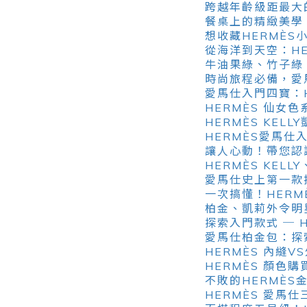
跨越年齡級距最大的
餐桌上的精緻美學
想收藏HERMÈ
從海洋到天空：H
牛油果綠、竹子綠
時尚旅程必備，愛馬
愛馬仕入門四寶：HE
HERMÈS 仙女
HERMÈS KELL
HERMÈS愛馬仕
讓人心動！帶您認
HERMÈS KEL
愛馬仕史上第一款拉鍊
一次搞懂！HERM
柏金、凱莉外令明星
探索入門款式 ─ 
愛馬仕柏金包：探索最
HERMÈS 內縫
HERMÈS 顏色
不敗的HERMÈS金
HERMÈS 愛馬仕