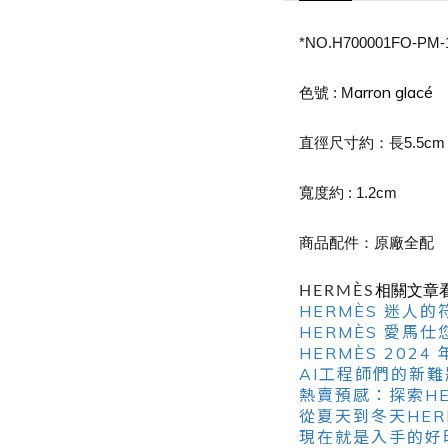
*NO.H700001FO-PM-
arron glacé
色號 : M
直徑尺寸約：長5.5cm x
寬度約 : 1.2cm
商品配件：原廠全配
HERMÈS
相關文章
HERMÈS 迷
HERMÈS 愛馬
HERMÈS 20
AI工程師們的新
熱賣預感：探索HERM
從夏天到冬天HE
現在就是入手的好時