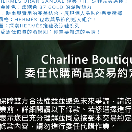
ERMÈS ORAN SANDAL 經典「H」涼鞋完美選擇！
金剛色：焦糖色 37 GOLD 的溫暖魅力
系列：時尚與實用的完美結合，展現個人品味的完美選擇
風格：HERMÈS 包款與吊飾的迷人組合！
選：探索HERMÈS拖鞋及涼鞋系列
櫃買愛馬仕包包的潛規則：你需要知道的事情！