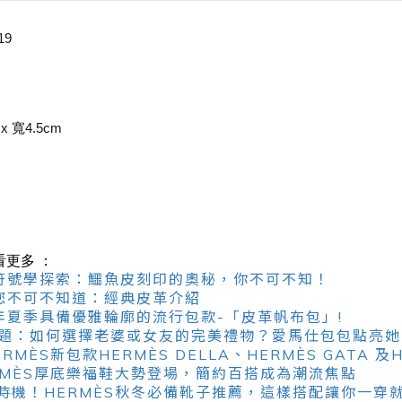
19
 寬4.5cm
看更多 ：
人的符號學探索：鱷魚皮刻印的奧秘，你不可不知！
仕您不可不知道：經典皮革介紹
24 年夏季具備優雅輪廓的流行包款-「皮革帆布包」!
難題：如何選擇老婆或女友的完美禮物？愛馬仕包包點亮她
ÈS新包款HERMÈS DELLA、HERMÈS GATA 及HE
RMÈS厚底樂福鞋大勢登場，簡約百搭成為潮流焦點
機！HERMÈS秋冬必備靴子推薦，這樣搭配讓你一穿就好