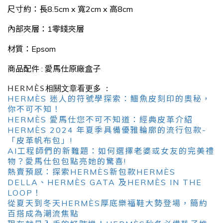
尺寸約：長8.5cm x 寬2cm x 高8cm
內部夾層：1零錢夾層
材質：Epsom
商品配件 : 愛馬仕原廠盒子
HERMÈS
相關文章看更多 ：
HERMÈS 迷人的符號學探索：鱷魚皮刻印的奧秘，
你不可不知！
HERMÈS 愛馬仕您不可不知道：經典皮革介紹
HERMÈS 2024 年夏季具備優雅輪廓的流行包款-
「皮革帆布包」!
AI工程師們的新難題：如何選擇老婆或女友的完美禮
物？愛馬仕包包點亮她的驚喜!
熱賣預感：探索HERMÈS新包款HERMÈS
DELLA、HERMÈS GATA 及HERMÈS IN THE
LOOP！
從夏天到冬天HERMÈS厚底樂福鞋大勢登場，簡約
百搭成為潮流焦點