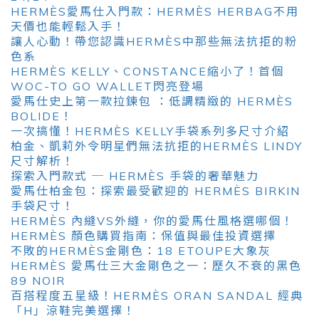
HERMÈS愛馬仕入門款：HERMÈS HERBAG不用
天價也能輕鬆入手！
讓人心動！帶您認識HERMÈS中那些無法抗拒的粉
色系
HERMÈS KELLY、CONSTANCE縮小了！首個
WOC-TO GO WALLET閃亮登場
愛馬仕史上第一款拉鍊包 ：低調精緻的 HERMÈS
BOLIDE！
一次搞懂！HERMÈS KELLY手袋系列多尺寸介紹
柏金、凱莉外令明星們無法抗拒的HERMÈS LINDY
尺寸解析！
探索入門款式 ─ HERMÈS 手袋的奢華魅力
愛馬仕柏金包：探索最受歡迎的 HERMÈS BIRKIN
手袋尺寸！
HERMÈS 內縫VS外縫，你的愛馬仕風格選哪個！
HERMÈS 顏色購買指南：保值與最佳投資選擇
不敗的HERMÈS金剛色：18 ETOUPE大象灰
HERMÈS 愛馬仕三大金剛色之一：歷久不衰的黑色
89 NOIR
百搭程度五星級！HERMÈS ORAN SANDAL 經典
「H」涼鞋完美選擇！