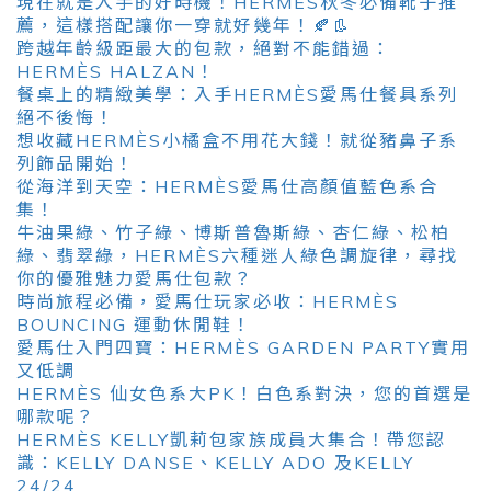
現在就是入手的好時機！HERMÈS秋冬必備靴子推
薦，這樣搭配讓你一穿就好幾年！🍂👢
跨越年齡級距最大的包款，絕對不能錯過：
HERMÈS HALZAN！
餐桌上的精緻美學：入手HERMÈS愛馬仕餐具系列
絕不後悔！
想收藏HERMÈS小橘盒不用花大錢！就從豬鼻子系
列飾品開始！
從海洋到天空：HERMÈS愛馬仕高顏值藍色系合
集！
牛油果綠、竹子綠、博斯普魯斯綠、杏仁綠、松柏
綠、翡翠綠，HERMÈS六種迷人綠色調旋律，尋找
你的優雅魅力愛馬仕包款？
時尚旅程必備，愛馬仕玩家必收：HERMÈS
BOUNCING 運動休閒鞋！
愛馬仕入門四寶：HERMÈS GARDEN PARTY實用
又低調
HERMÈS 仙女色系大PK！白色系對決，您的首選是
哪款呢？
HERMÈS KELLY凱莉包家族成員大集合！帶您認
識：KELLY DANSE、KELLY ADO 及KELLY
24/24