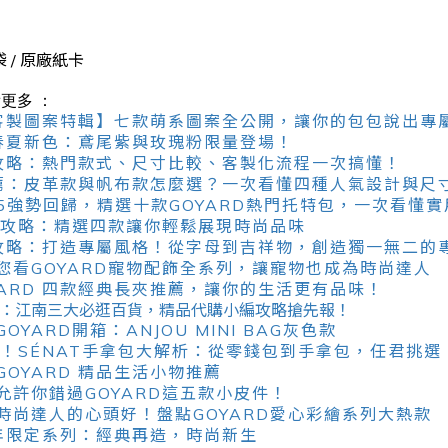
 / 原廠紙卡
看更多 ：
法鬥客製圖案特輯】七款萌系圖案全公開，讓你的包包說出專
25 春夏新色：鳶尾紫與玫瑰粉限量登場！
款全攻略：熱門款式、尺寸比較、客製化流程一次搞懂！
帶推薦：皮革款與帆布款怎麼選？一次看懂四種人氣設計與尺
25強勢回歸，精選十款GOYARD熱門托特包，一次看懂
包全攻略：精選四款讓你輕鬆展現時尚品味
製化攻略：打造專屬風格！從字母到吉祥物，創造獨一無二的
您看GOYARD寵物配飾全系列，讓寵物也成為時尚達人
YARD 四款經典長夾推薦，讓你的生活更有品味！
攻略：江南三大必逛百貨，精品代購小編攻略搶先報！
YARD開箱：ANJOU MINI BAG灰色款
看！SÉNAT手拿包大解析：從零錢包到手拿包，任君挑選
OYARD 精品生活小物推薦
允許你錯過GOYARD這五款小皮件！
時尚達人的心頭好！盤點GOYARD愛心彩繪系列大熱款
0週年限定系列：經典再造，時尚新生