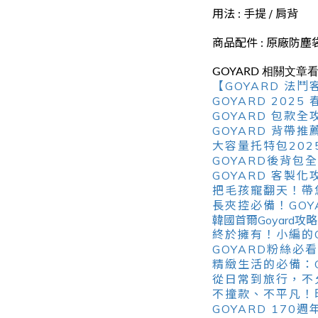
用法
手提 / 肩背
:
商品配件
原廠防塵袋
:
GOYARD 相關文章
【GOYARD 
GOYARD 20
GOYARD 包
GOYARD 背
大容量托特包20
GOYARD後背
GOYARD 客
把毛孩寵翻天！帶
長夾控必備！GO
韓國首爾Goyard
終於擁有！小編的GO
GOYARD粉絲必
精緻生活的必備：G
從日常到旅行，不
不撞款、不平凡！
GOYARD 17