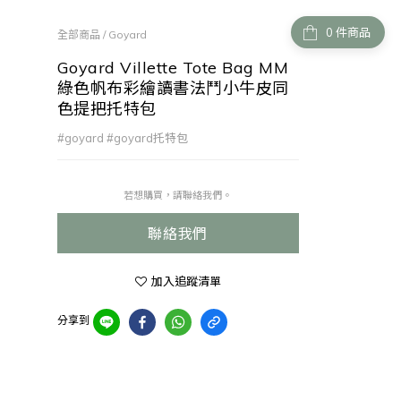
件商品
全部商品
/
Goyard
Goyard Villette Tote Bag MM
綠色帆布彩繪讀書法鬥小牛皮同
色提把托特包
#goyard #goyard托特包
若想購買，請聯絡我們。
聯絡我們
加入追蹤清單
分享到