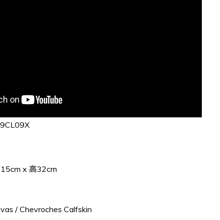
09CL09X
寬
15cm x
高
32cm
vas / Chevroches Calfskin