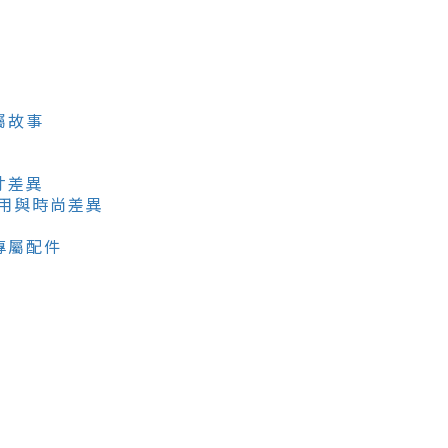
屬故事
寸差異
實用與時尚差異
專屬配件