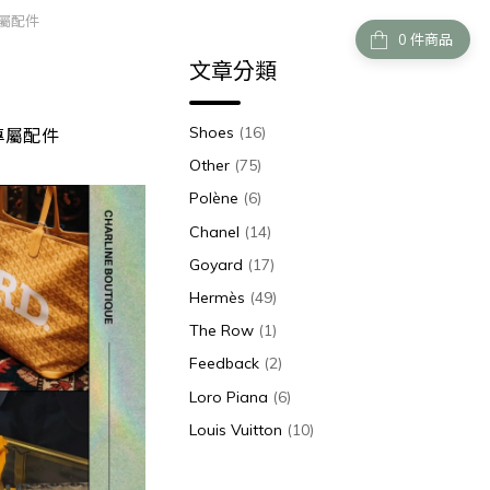
專屬配件
件商品
文章分類
Shoes
(16)
專屬配件
Other
(75)
Polène
(6)
Chanel
(14)
Goyard
(17)
Hermès
(49)
The Row
(1)
Feedback
(2)
Loro Piana
(6)
Louis Vuitton
(10)