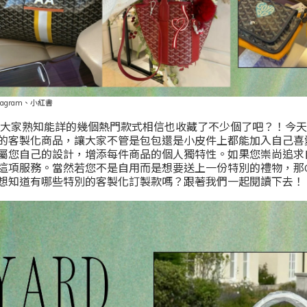
tagram
、小紅書
而來，大家熟知能詳的幾個熱門款式相信也收藏了不少個了吧？！今
的客製化商品，讓大家不管是包包還是小皮件上都能加入自己喜
屬您自己的設計，增添每件商品的個人獨特性。如果您崇尚追求
項服務。當然若您不是自用而是想要送上一份特別的禮物，那Goy
想知道有哪些特別的客製化訂製款嗎？跟著我們一起閱讀下去！