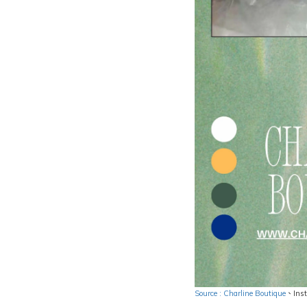
Source : Charline Boutique
、
Ins