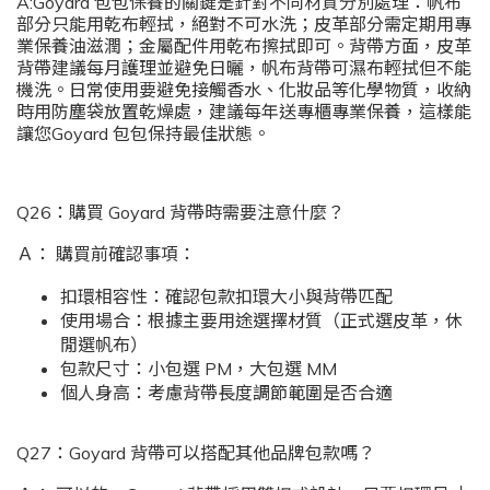
A:Goyard 包包保養的關鍵是針對不同材質分別處理：帆布
部分只能用乾布輕拭，絕對不可水洗；皮革部分需定期用專
業保養油滋潤；金屬配件用乾布擦拭即可。背帶方面，皮革
背帶建議每月護理並避免日曬，帆布背帶可濕布輕拭但不能
機洗。日常使用要避免接觸香水、化妝品等化學物質，收納
時用防塵袋放置乾燥處，建議每年送專櫃專業保養，這樣能
讓您Goyard 包包保持最佳狀態。
Q26：購買 Goyard 背帶時需要注意什麼？
Ａ： 購買前確認事項：
扣環相容性：確認包款扣環大小與背帶匹配
使用場合：根據主要用途選擇材質（正式選皮革，休
閒選帆布）
包款尺寸：小包選 PM，大包選 MM
個人身高：考慮背帶長度調節範圍是否合適
Q27：Goyard 背帶可以搭配其他品牌包款嗎？