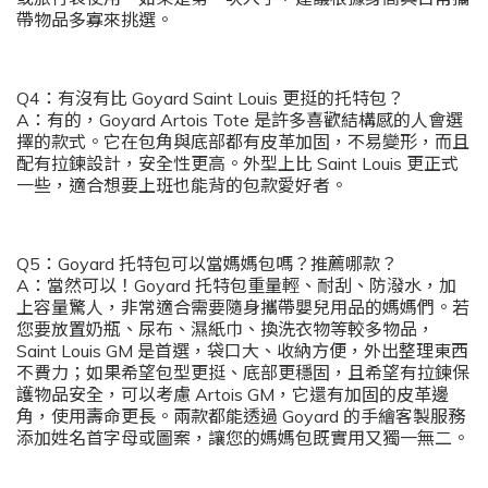
帶物品多寡來挑選。
Q4：有沒有比 Goyard Saint Louis 更挺的托特包？
A：有的，Goyard Artois Tote 是許多喜歡結構感的人會選
擇的款式。它在包角與底部都有皮革加固，不易變形，而且
配有拉鍊設計，安全性更高。外型上比 Saint Louis 更正式
一些，適合想要上班也能背的包款愛好者。
Q5：Goyard 托特包可以當媽媽包嗎？推薦哪款？
A：當然可以！Goyard 托特包重量輕、耐刮、防潑水，加
上容量驚人，非常適合需要隨身攜帶嬰兒用品的媽媽們。若
您要放置奶瓶、尿布、濕紙巾、換洗衣物等較多物品，
Saint Louis GM 是首選，袋口大、收納方便，外出整理東西
不費力；如果希望包型更挺、底部更穩固，且希望有拉鍊保
護物品安全，可以考慮 Artois GM，它還有加固的皮革邊
角，使用壽命更長。兩款都能透過 Goyard 的手繪客製服務
添加姓名首字母或圖案，讓您的媽媽包既實用又獨一無二。