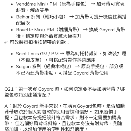
Vendôme Mini / PM（原為手提包） → 加背帶可實現
斜背，解放雙手
Belhar 系列（輕巧小包） → 加背帶可提升機能性與搭
配層次
Rouette Mini / PM（附細背帶） → 換成 Goyard 背帶
後，穩定度與外觀質感大幅提升
✅ 可改裝掛扣後換背帶的包款：
Saint Louis GM / PM → 原為純托特設計，如改裝扣環
（不傷皮革），可搭配背帶作斜背應用
Saïgon 系列（經典木柄包） → 原為手提包，部分版
本已內建背帶掛點，可搭配 Goyard 背帶使用
Q21：第一次買 Goyard 包，如何決定要不要加購背帶？哪
些包款特別建議搭配？
A：對於 Goyard 新手來說，在購買Goyard包時，是否加購
背帶取決於個人對包款的使用習慣和偏好。 如果習慣手
提，且包款本身提把設計符合需求，則不一定需要加購背
帶。 但若偏好肩背或斜挎，且包款本身沒有附背帶，則建
議加購，以增加使用的便利性和舒適度。