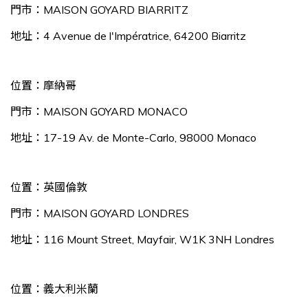
門市：MAISON GOYARD BIARRITZ
地址：4 Avenue de l'Impératrice, 64200 Biarritz
位置：摩納哥
門市：MAISON GOYARD MONACO
地址：17-19 Av. de Monte-Carlo, 98000 Monaco
位置：英國倫敦
門市：MAISON GOYARD LONDRES
地址：116 Mount Street, Mayfair, W1K 3NH Londres
位置：義大利米蘭