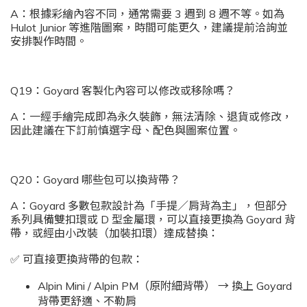
A：根據彩繪內容不同，通常需要 3 週到 8 週不等。如為
Hulot Junior 等進階圖案，時間可能更久，建議提前洽詢並
安排製作時間。
Q19：Goyard 客製化內容可以修改或移除嗎？
A：一經手繪完成即為永久裝飾，無法清除、退貨或修改，
因此建議在下訂前慎選字母、配色與圖案位置。
Q20：Goyard 哪些包可以換背帶？
A：Goyard 多數包款設計為「手提／肩背為主」，但部分
系列具備雙扣環或 D 型金屬環，可以直接更換為 Goyard 背
帶，或經由小改裝（加裝扣環）達成替換：
✅ 可直接更換背帶的包款：
Alpin Mini / Alpin PM（原附細背帶） → 換上 Goyard
背帶更舒適、不勒肩