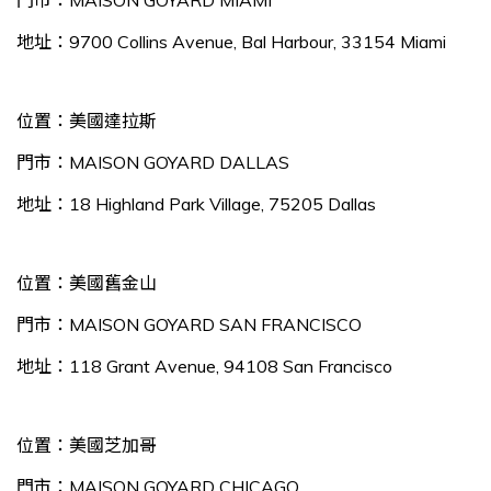
門市：MAISON GOYARD MIAMI
地址：9700 Collins Avenue, Bal Harbour, 33154 Miami
位置：美國達拉斯
門市：MAISON GOYARD DALLAS
地址：18 Highland Park Village, 75205 Dallas
位置：美國舊金山
門市：MAISON GOYARD SAN FRANCISCO
地址：118 Grant Avenue, 94108 San Francisco
位置：美國芝加哥
門市：MAISON GOYARD CHICAGO