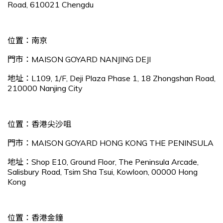
Road, 610021 Chengdu
位置：南京
門市：MAISON GOYARD NANJING DEJI
地址：L109, 1/F, Deji Plaza Phase 1, 18 Zhongshan Road,
210000 Nanjing City
位置：香港尖沙咀
門市：MAISON GOYARD HONG KONG THE PENINSULA
地址：Shop E10, Ground Floor, The Peninsula Arcade,
Salisbury Road, Tsim Sha Tsui, Kowloon, 00000 Hong
Kong
位置：香港金鐘