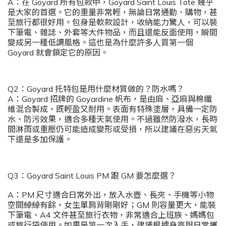
A：在 Goyard 所有包款中，Goyard Saint Louis Tote 幾乎
是大家的首選。它的重量非常輕，無論日常通勤、購物，甚
至旅行都很好用。包身是軟款設計，收納能力驚人，可以裝
下筆電、雜誌、外套等大件物品，而且還能反面使用，瞬間
變成另一種低調風格。這也是為什麼許多人買第一個
Goyard 就會鎖定它的原因。
Q2：Goyard 托特包是用什麼材質做的？防水嗎？
A：Goyard 招牌的 Goyardine 帆布，是由麻、亞麻與棉纖
維混合製成，既輕盈又耐用。表面有特殊塗層，具備一定防
水、防污效果，適合多種天氣使用。不過雖然防潑水，長時
間淋雨或重壓仍可能造成變形或受損，所以建議在惡劣天氣
下還是多加保護。
Q3：Goyard Saint Louis PM 跟 GM 要怎麼選？
A：PM 尺寸適合日常外出，放入水壺、長夾、手機等小物
空間綽綽有餘，女生單肩背剛剛好；GM 則容量更大，能裝
下筆電、A4 文件甚至旅行衣物，非常適合上班族、媽媽包
或旅行袋使用。如果是第一次入手，建議根據身高與日常攜