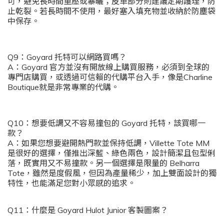
可，避免長時間重壓或暴曬；皮革部分則建議定期護理，防
止乾裂。若長時間不使用，最好塞入填充物並收納於防塵袋
中保存。
Q9：Goyard 托特可以網路買嗎？
A：Goyard 官方並沒有開放線上購買服務，必須到全球的
專門店購買，或透過可信賴的代購平台入手，像是Charline
Boutique就是非常專業的代購。
Q10：想要低調又不容易撞包的 Goyard 托特，該買哪一
款？
A：如果您想要避開熱門款並保持低調，Villette Tote MM
是很好的選擇，僅推出深藍、綠色兩色，設計簡潔且包型俐
落，既實用又不易撞款。另一個選擇是限量的 Belharra
Tote，雖然是度假風，但因為產量稀少，加上雙面設計的獨
特性，也能滿足您對小眾感的追求。
Q11：什麼是 Goyard Hulot Junior 客製圖案？