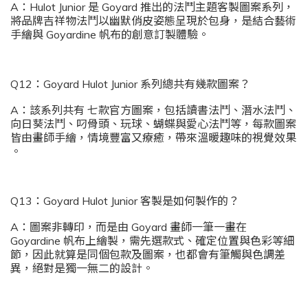
A：Hulot Junior 是 Goyard 推出的法鬥主題客製圖案系列，
將品牌吉祥物法鬥以幽默俏皮姿態呈現於包身，是結合藝術
手繪與 Goyardine 帆布的創意訂製體驗。
Q12：Goyard Hulot Junior 系列總共有幾款圖案？
A：該系列共有 七款官方圖案，包括讀書法鬥、潛水法鬥、
向日葵法鬥、叼骨頭、玩球、蝴蝶與愛心法鬥等，每款圖案
皆由畫師手繪，情境豐富又療癒，帶來溫暖趣味的視覺效果
。
Q13：Goyard Hulot Junior 客製是如何製作的？
A：圖案非轉印，而是由 Goyard 畫師一筆一畫在
Goyardine 帆布上繪製，需先選款式、確定位置與色彩等細
節，因此就算是同個包款及圖案，也都會有筆觸與色調差
異，絕對是獨一無二的設計。