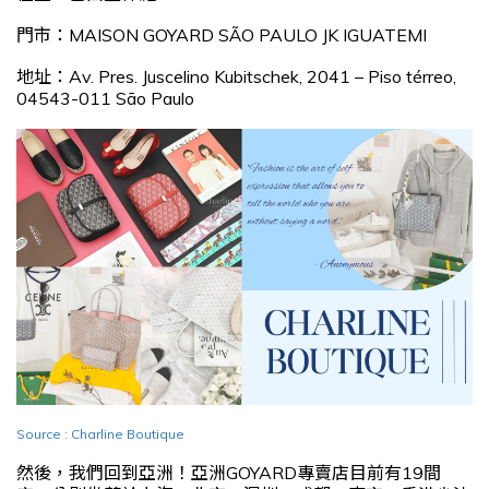
門市：MAISON GOYARD SÃO PAULO JK IGUATEMI
地址：Av. Pres. Juscelino Kubitschek, 2041 – Piso térreo,
04543-011 São Paulo
Source : Charline Boutique
然後，我們回到亞洲！亞洲GOYARD專賣店目前有19間