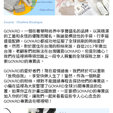
Source : Charline Boutique
GOYARD，一個在奢華時尚界中享譽盛名的品牌，以其精湛
的工藝和永恆的優雅而聞名。無論是標誌性的手袋、行李箱
還是配飾，GOYARD都成功地征服了全球挑剔的時尚愛好
者。然而，對於居住在台灣的粉絲來說，自從2017年撤出
台灣，老顧客們就無法在台灣購買GOYARD。但是別擔心！
我們在這裡將帶領您踏上一段令人興奮的全球探險之旅，探
索GOYARD的專賣店。
GOYARD的愛好者們！現在疫情過後，我們終於可以重新
「放飛自我」，享受快樂人生了！當然，作為一個熱愛
GOYARD的粉絲，絕對不能錯過專程去探訪他們的專賣店。
小編在這裡為大家整理了GOYARD全球35間專賣店的位
置，如果你正在計畫出國旅遊，一定要把GOYARD的專賣店
加入你的行程，讓我們一起來看看這些令人心心念念的
GOYARD專賣店在哪裡吧！