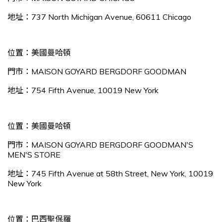
地址：737 North Michigan Avenue, 60611 Chicago
位置：美國曼哈頓
門市：MAISON GOYARD BERGDORF GOODMAN
地址：754 Fifth Avenue, 10019 New York
位置：美國曼哈頓
門市：MAISON GOYARD BERGDORF GOODMAN'S
MEN'S STORE
地址：745 Fifth Avenue at 58th Street, New York, 10019
New York
位置：巴西聖保羅