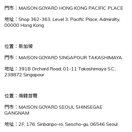
門市：MAISON GOYARD HONG KONG PACIFIC PLACE
地址：Shop 362-363, Level 3, Pacific Place, Admiralty,
00000 Hong Kong
位置：新加坡
門市：MAISON GOYARD SINGAPOUR TAKASHIMAYA
地址：391B Orchard Road, 01-11 Takashimaya S.C.,
238872 Singapour
位置：南韓首爾
門市：MAISON GOYARD SEOUL SHINSEGAE
GANGNAM
地址：2F, 176, Sinbanpo-ro, Seocho-gu, 06546 Seoul