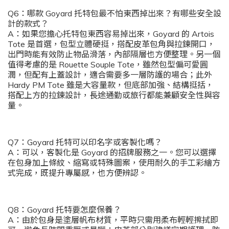
Q6：哪款 Goyard 托特包最不怕東西掉出來？有哪些安全設
計的款式？
A：如果您擔心托特包東西容易掉出來，Goyard 的 Artois
Tote 是首選，包型立體硬挺，搭配皮革包角與拉鍊開口，
出門時能有效防止物品滑落，內部隔層也方便整理。另一個
值得考慮的是 Rouette Souple Tote，雖然包型偏可愛圓
潤，但配有上蓋設計，適合需要多一層防護的場合；此外
Hardy PM Tote 雖是大容量款，但底部加強、結構挺括，
搭配上方的拉鍊設計，長途通勤或旅行都能兼顧安全性與容
量。
Q7：Goyard 托特可以印名字或客製化嗎？
A：可以，客製化是 Goyard 的招牌服務之一。您可以選擇
在包身加上條紋、縮寫或特殊圖案，使用耐久的手工彩繪方
式完成，既提升專屬感，也方便辨認。
Q8：Goyard 托特要怎麼保養？
A：由於包身是塗層帆布材質，平時只需用柔布輕輕擦拭即