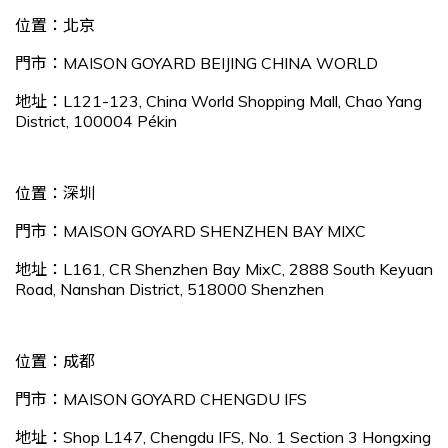
位置：北京
門市：MAISON GOYARD BEIJING CHINA WORLD
地址：L121-123, China World Shopping Mall, Chao Yang
District, 100004 Pékin
位置：深圳
門市：MAISON GOYARD SHENZHEN BAY MIXC
地址：L161, CR Shenzhen Bay MixC, 2888 South Keyuan
Road, Nanshan District, 518000 Shenzhen
位置：成都
門市：MAISON GOYARD CHENGDU IFS
地址：Shop L147, Chengdu IFS, No. 1 Section 3 Hongxing