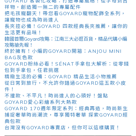
GOYARD 客製化攻略：打造專屬風格！從字母到吉
祥物，創造獨一無二的專屬配件
把毛孩寵翻天！帶您看GOYARD寵物配飾全系列，
讓寵物也成為時尚達人
長夾控必備！GOYARD 四款經典長夾推薦，讓你的
生活更有品味！
韓國首爾Goyard攻略：江南三大必逛百貨，精品代購小編
攻略搶先報！
終於擁有！小編的GOYARD開箱：ANJOU MINI
BAG灰色款
GOYARD粉絲必看！SÉNAT手拿包大解析：從零錢
包到手拿包，任君挑選
精緻生活的必備：GOYARD 精品生活小物推薦
從日常到旅行，不允許你錯過GOYARD這五款小皮
件！
不撞款、不平凡！時尚達人的心頭好！盤點
GOYARD愛心彩繪系列大熱款
GOYARD 170週年限定系列：經典再造，時尚新生
捕捉奢華時尚潮流，尊享獨特奢華 探索GOYARD經
典包款
台灣沒有GOYARD專賣店，但你可以這樣購買！