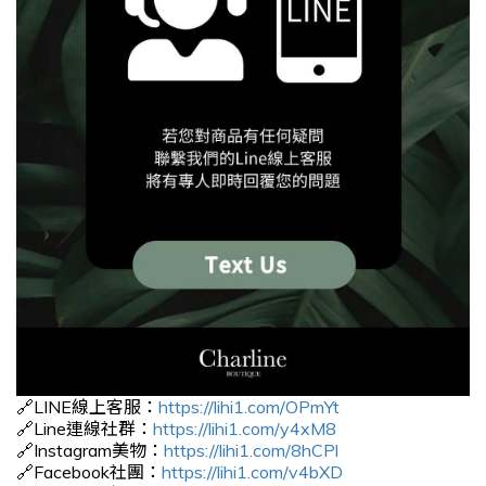
🔗LINE線上客服：
https://lihi1.com/OPmYt
🔗Line連線社群：
https://lihi1.com/y4xM8
🔗Instagram美物：
https://lihi1.com/8hCPl
🔗Facebook社團：
https://lihi1.com/v4bXD