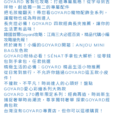
GOYARD 客製化攻略：打造專屬風格！從字母到吉
祥物，創造獨一無二的專屬配件
把毛孩寵翻天！帶您看GOYARD寵物配飾全系列，
讓寵物也成為時尚達人
長夾控必備！GOYARD 四款經典長夾推薦，讓你的
生活更有品味！
韓國首爾Goyard攻略：江南三大必逛百貨，精品代購小編
攻略搶先報！
終於擁有！小編的GOYARD開箱：ANJOU MINI
BAG灰色款
GOYARD粉絲必看！SÉNAT手拿包大解析：從零錢
包到手拿包，任君挑選
精緻生活的必備：GOYARD 精品生活小物推薦
從日常到旅行，不允許你錯過GOYARD這五款小皮
件！
不撞款、不平凡！時尚達人的心頭好！盤點
GOYARD愛心彩繪系列大熱款
GOYARD 170週年限定系列：經典再造，時尚新生
捕捉奢華時尚潮流，尊享獨特奢華 探索GOYARD經
典包款
台灣沒有GOYARD專賣店，但你可以這樣購買！