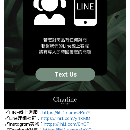
🔗LINE線上客服：
https://lihi1.com/OPmYt
🔗Line連線社群：
https://lihi1.com/y4xM8
🔗Instagram美物：
https://lihi1.com/8hCPl
🔗Facebook社團：
https://lihi1.com/v4bXD