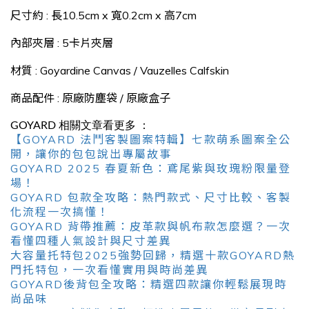
尺寸約 : 長10.5cm x 寬0.2cm x 高7cm
內部夾層 : 5卡片夾層
材質 :
Goyardine Canvas
/
Vauzelles Calfskin
商品配件 : 原廠防塵袋 / 原廠盒子
GOYARD 相關文章看更多 ：
【GOYARD 法鬥客製圖案特輯】七款萌系圖案全公
開，讓你的包包說出專屬故事
GOYARD 2025 春夏新色：鳶尾紫與玫瑰粉限量登
場！
GOYARD 包款全攻略：熱門款式、尺寸比較、客製
化流程一次搞懂！
GOYARD 背帶推薦：皮革款與帆布款怎麼選？一次
看懂四種人氣設計與尺寸差異
大容量托特包2025強勢回歸，精選十款GOYARD熱
門托特包，一次看懂實用與時尚差異
GOYARD後背包全攻略：精選四款讓你輕鬆展現時
尚品味