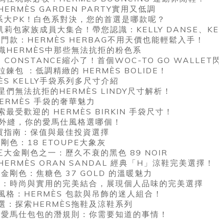
RMÈS GARDEN PARTY實用又低調
色系大PK！白色系對決，您的首選是哪款呢？
Y凱莉包家族成員大集合！帶您認識：KELLY DANSE、KELLY
入門款：HERMÈS HERBAG不用天價也能輕鬆入手！
識HERMÈS中那些無法抗拒的粉色系
LY、CONSTANCE縮小了！首個WOC-TO GO WALLE
包 ：低調精緻的 HERMÈS BOLIDE！
ÈS KELLY手袋系列多尺寸介紹
們無法抗拒的HERMÈS LINDY尺寸解析！
HERMÈS 手袋的奢華魅力
受歡迎的 HERMÈS BIRKIN 手袋尺寸！
VS外縫，你的愛馬仕風格選哪個！
購買指南：保值與最佳投資選擇
剛色：18 ETOUPE大象灰
三大金剛色之一：歷久不衰的黑色 89 NOIR
ERMÈS ORAN SANDAL 經典「H」涼鞋完美選擇！
金剛色：焦糖色 37 GOLD 的溫暖魅力
系列：時尚與實用的完美結合，展現個人品味的完美選擇
風格：HERMÈS 包款與吊飾的迷人組合！
選：探索HERMÈS拖鞋及涼鞋系列
櫃買愛馬仕包包的潛規則：你需要知道的事情！