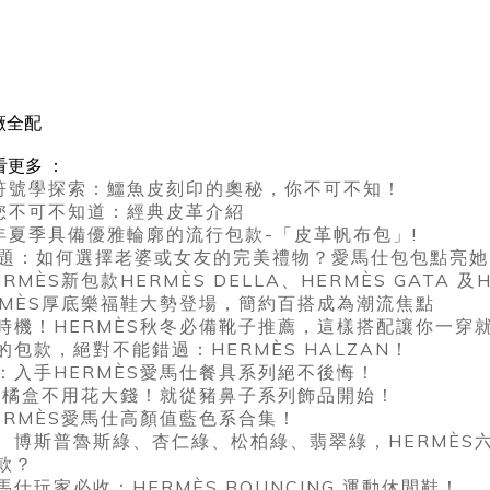
廠全配
看更多 ：
人的符號學探索：鱷魚皮刻印的奧秘，你不可不知！
仕您不可不知道：經典皮革介紹
24 年夏季具備優雅輪廓的流行包款-「皮革帆布包」!
難題：如何選擇老婆或女友的完美禮物？愛馬仕包包點亮她
ÈS新包款HERMÈS DELLA、HERMÈS GATA 及HE
RMÈS厚底樂福鞋大勢登場，簡約百搭成為潮流焦點
機！HERMÈS秋冬必備靴子推薦，這樣搭配讓你一穿就好
包款，絕對不能錯過：HERMÈS HALZAN！
：入手HERMÈS愛馬仕餐具系列絕不後悔！
S小橘盒不用花大錢！就從豬鼻子系列飾品開始！
ERMÈS愛馬仕高顏值藍色系合集！
、博斯普魯斯綠、杏仁綠、松柏綠、翡翠綠，HERMÈS
款？
仕玩家必收：HERMÈS BOUNCING 運動休閒鞋！