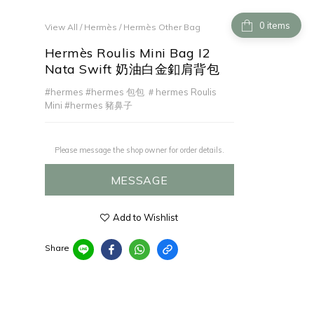
items
View All
/
Hermès
/
Hermès Other Bag
Hermès Roulis Mini Bag I2
Nata Swift 奶油白金釦肩背包
#hermes #hermes 包包 ＃hermes Roulis 
Mini #hermes 豬鼻子
Please message the shop owner for order details.
MESSAGE
Add to Wishlist
Share