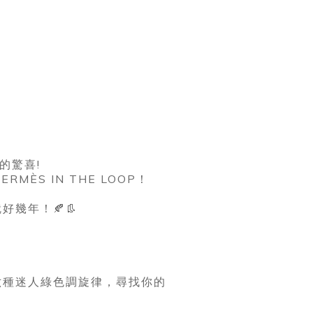
的驚喜!
RMÈS IN THE LOOP！
幾年！🍂👢
六種迷人綠色調旋律，尋找你的