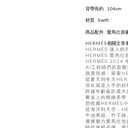
背帶長約 : 104cm
材質
:
Swift
商品配件 : 愛馬仕原
HERMÈS
相關文章
HERMÈS 迷
HERMÈS 愛馬
HERMÈS 20
AI工程師們的新
熱賣預感：探索HERM
從夏天到冬天HE
現在就是入手的好時
跨越年齡級距最大的
餐桌上的精緻美學
想收藏HERMÈ
從海洋到天空：H
牛油果綠、竹子綠
優雅魅力愛馬仕包
時尚旅程必備，愛馬