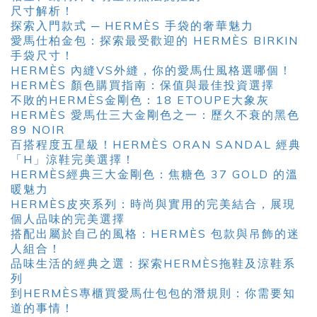
尺寸解析！
探索入門款式 ─ HERMÈS 手袋的奢華魅力
愛馬仕柏金包：探索最受歡迎的 HERMÈS BIRKIN
手袋尺寸！
HERMÈS 內縫VS外縫，你的愛馬仕風格選哪個！
HERMÈS 顏色購買指南：保值與最佳投資選擇
不敗的HERMÈS金剛色：18 ETOUPE大象灰
HERMÈS 愛馬仕三大金剛色之一：歷久不衰的黑色
89 NOIR
百搭程度五星級！HERMÈS ORAN SANDAL 經典
「H」涼鞋完美選擇！
HERMÈS經典三大金剛色：焦糖色 37 GOLD 的溫
暖魅力
HERMÈS皮夾系列：時尚與實用的完美結合，展現
個人品味的完美選擇
搭配出屬於自己的風格：HERMÈS 包款與吊飾的迷
人組合！
品味生活的經典之選：探索HERMÈS拖鞋及涼鞋系
列
到HERMÈS專櫃買愛馬仕包包的潛規則：你需要知
道的事情！