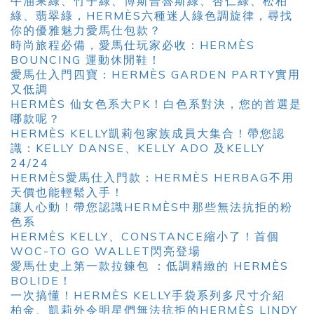
牛油果綠、竹子綠、博斯普魯斯綠、杏仁綠、松柏
綠、翡翠綠，HERMÈS六種迷人綠色調旋律，尋找
你的優雅魅力愛馬仕包款？
時尚旅程必備，愛馬仕玩家必收：HERMÈS
BOUNCING 運動休閒鞋！
愛馬仕入門四寶：HERMÈS GARDEN PARTY實用
又低調
HERMÈS 仙女色系大PK！白色系對決，您的首選是
哪款呢？
HERMÈS KELLY凱莉包家族成員大集合！帶您認
識：KELLY DANSE、KELLY ADO 及KELLY
24/24
HERMÈS愛馬仕入門款：HERMÈS HERBAG不用
天價也能輕鬆入手！
讓人心動！帶您認識HERMÈS中那些無法抗拒的粉
色系
HERMÈS KELLY、CONSTANCE縮小了！首個
WOC-TO GO WALLET閃亮登場
愛馬仕史上第一款拉鍊包 ：低調精緻的 HERMÈS
BOLIDE！
一次搞懂！HERMÈS KELLY手袋系列多尺寸介紹
柏金、凱莉外令明星們無法抗拒的HERMÈS LINDY