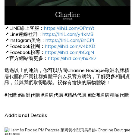
🔗LINE線上客服：
https://lihi1.com/OPmYt
🔗Line連線社群：
https://lihi1.com/y4xM8
🔗Instagram美物：
https://lihi1.com/8hCPl
🔗Facebook社團：
https://lihi1.com/v4bXD
🔗Facebook粉專：
https://lihi1.com/bCqJN
🔗官方網站看更多：
https://lihi1.com/huZk7
透過以上的連結，你可以訪問Charline Boutique歐洲名牌精
品代購的不同社群媒體平台以及官方網站，了解更多相關資
訊，並與我們取得聯繫。祝你有愉快的購物體驗！
#
#
#
#
#
代購
歐洲代購
名牌代購
精品代購
歐洲名牌精品代購
Additional Details