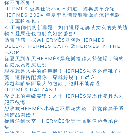
你不可不知！
HERMÈS 愛馬仕您不可不知道：經典皮革介紹
HERMÈS 2024 年夏季具備優雅輪廓的流行包款-
「皮革帆布包」!
AI工程師們的新難題：如何選擇老婆或女友的完美禮
物？愛馬仕包包點亮她的驚喜!
熱賣預感：探索HERMÈS新包款HERMÈS
DELLA、HERMÈS GATA 及HERMÈS IN THE
LOOP！
從夏天到冬天HERMÈS厚底樂福鞋大勢登場，簡約
百搭成為潮流焦點
現在就是入手的好時機！HERMÈS秋冬必備靴子推
薦，這樣搭配讓你一穿就好幾年！🍂👢
跨越年齡級距最大的包款，絕對不能錯過：
HERMÈS HALZAN！
餐桌上的精緻美學：入手HERMÈS愛馬仕餐具系列
絕不後悔！
想收藏HERMÈS小橘盒不用花大錢！就從豬鼻子系
列飾品開始！
從海洋到天空：HERMÈS愛馬仕高顏值藍色系合
集！