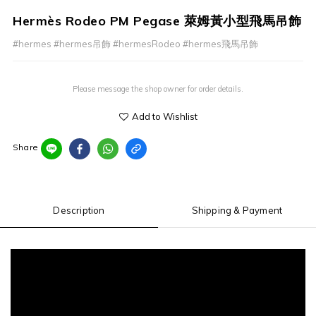
Hermès Rodeo PM Pegase 萊姆黃小型飛馬吊飾
#hermes #hermes吊飾 #hermesRodeo #hermes飛馬吊飾
Please message the shop owner for order details.
Add to Wishlist
Share
Description
Shipping & Payment