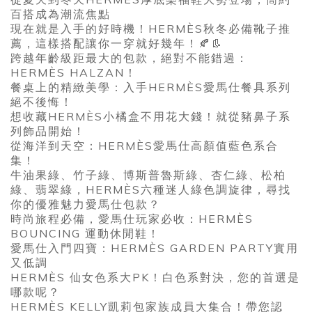
百搭成為潮流焦點
現在就是入手的好時機！HERMÈS秋冬必備靴子推
薦，這樣搭配讓你一穿就好幾年！🍂👢
跨越年齡級距最大的包款，絕對不能錯過：
HERMÈS HALZAN！
餐桌上的精緻美學：入手HERMÈS愛馬仕餐具系列
絕不後悔！
想收藏HERMÈS小橘盒不用花大錢！就從豬鼻子系
列飾品開始！
從海洋到天空：HERMÈS愛馬仕高顏值藍色系合
集！
牛油果綠、竹子綠、博斯普魯斯綠、杏仁綠、松柏
綠、翡翠綠，HERMÈS六種迷人綠色調旋律，尋找
你的優雅魅力愛馬仕包款？
時尚旅程必備，愛馬仕玩家必收：HERMÈS
BOUNCING 運動休閒鞋！
愛馬仕入門四寶：HERMÈS GARDEN PARTY實用
又低調
HERMÈS 仙女色系大PK！白色系對決，您的首選是
哪款呢？
HERMÈS KELLY凱莉包家族成員大集合！帶您認