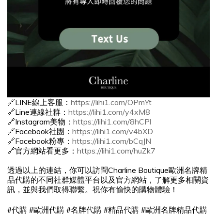
🔗LINE線上客服：
https://lihi1.com/OPmYt
🔗Line連線社群：
https://lihi1.com/y4xM8
🔗Instagram美物：
https://lihi1.com/8hCPl
🔗Facebook社團：
https://lihi1.com/v4bXD
🔗Facebook粉專：
https://lihi1.com/bCqJN
🔗官方網站看更多：
https://lihi1.com/huZk7
透過以上的連結，你可以訪問Charline Boutique歐洲名牌精
品代購的不同社群媒體平台以及官方網站，了解更多相關資
訊，並與我們取得聯繫。祝你有愉快的購物體驗！
#
#
#
#
#
代購
歐洲代購
名牌代購
精品代購
歐洲名牌精品代購