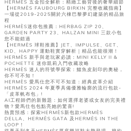
HERMÈS 五金扣全解析：精緻工藝背後的奢華細節
【HERMÈS FAUBOURG BIRKIN 完整收藏指南】
一場從2019-2025關於六棟巴黎夢幻建築的精品旅
程
HERMÈS迷你包推薦：HERBAG ZIP 20、
GARDEN PARTY 23、HALZAN MINI 三款小包
您不能錯過
【HERMÈS 球鞋推薦】JET、IMPULSE、GET、
KID、HAPPY 運動鞋實穿解析｜精品也能很潮！
HERMÈS 新手與老玩家必讀：MINI KELLY II &
POCHETTE 迷你凱莉入門收藏攻略
HERMÈS 迷人的符號學探索：鱷魚皮刻印的奧秘，
你不可不知！
HERMÈS 愛馬仕您不可不知道：經典皮革介紹
HERMÈS 2024 年夏季具備優雅輪廓的流行包款-
「皮革帆布包」!
AI工程師們的新難題：如何選擇老婆或女友的完美禮
物？愛馬仕包包點亮她的驚喜!
熱賣預感：探索HERMÈS新包款HERMÈS
DELLA、HERMÈS GATA 及HERMÈS IN THE
LOOP！
從夏天到冬天HERMÈS厚底樂福鞋大勢登場，簡約