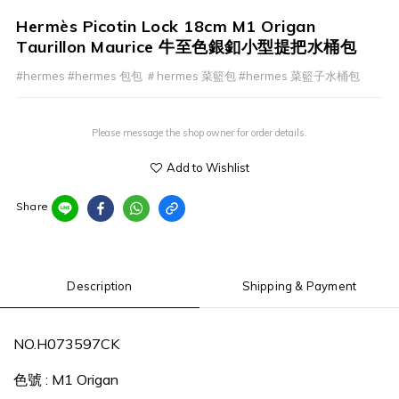
Hermès Picotin Lock 18cm M1 Origan
Taurillon Maurice 牛至色銀釦小型提把水桶包
#hermes #hermes 包包 ＃hermes 菜籃包 #hermes 菜籃子水桶包
Please message the shop owner for order details.
Add to Wishlist
Share
Description
Shipping & Payment
NO.H073597CK
色號 : M1 Origan