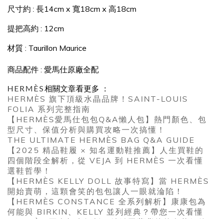
尺寸約 : 長14cm x 寬18cm x 高18cm
提把高約 : 12cm
材質
: Taurillon Maurice
商品配件 : 愛馬仕原廠全配
HERMÈS
相關文章看更多 ：
HERMÈS 旗下頂級水晶品牌！SAINT-LOUIS
FOLIA 系列完整指南
【HERMÈS愛馬仕包包Q&A懶人包】熱門顏色、包
型尺寸、保值分析與購買攻略一次搞懂！
THE ULTIMATE HERMÈS BAG Q&A GUIDE
【2025 精品鞋履 × 知名運動鞋推薦】人生買鞋的
四個階段全解析，從 VEJA 到 HERMÈS 一次看懂
選鞋哲學！
【HERMÈS KELLY DOLL 故事特寫】當 HERMÈS
開始賣萌，這顆會笑的包包讓人一眼就淪陷！
【HERMÈS CONSTANCE 全系列解析】康康包為
何能與 BIRKIN、KELLY 並列經典？帶您一次看懂