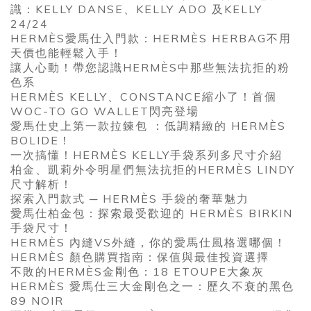
識：KELLY DANSE、KELLY ADO 及KELLY
24/24
HERMÈS愛馬仕入門款：HERMÈS HERBAG不用
天價也能輕鬆入手！
讓人心動！帶您認識HERMÈS中那些無法抗拒的粉
色系
HERMÈS KELLY、CONSTANCE縮小了！首個
WOC-TO GO WALLET閃亮登場
愛馬仕史上第一款拉鍊包 ：低調精緻的 HERMÈS
BOLIDE！
一次搞懂！HERMÈS KELLY手袋系列多尺寸介紹
柏金、凱莉外令明星們無法抗拒的HERMÈS LINDY
尺寸解析！
探索入門款式 ─ HERMÈS 手袋的奢華魅力
愛馬仕柏金包：探索最受歡迎的 HERMÈS BIRKIN
手袋尺寸！
HERMÈS 內縫VS外縫，你的愛馬仕風格選哪個！
HERMÈS 顏色購買指南：保值與最佳投資選擇
不敗的HERMÈS金剛色：18 ETOUPE大象灰
HERMÈS 愛馬仕三大金剛色之一：歷久不衰的黑色
89 NOIR