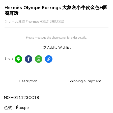
Hermès Olympe Earrings 大象灰小牛皮金色H圓
圈耳環
#hermes耳環 #hermesH耳環 #圈型耳環
Please message the shop owner for order details.
Add to Wishlist
Share
Description
Shipping & Payment
NO.H011123CC18
色號：Étoupe