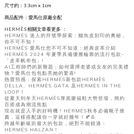
尺寸約：3.3cm x 1cm
商品配件：愛馬仕原廠全配
HERMÈS
相關文章看更多 ：
HERMÈS 迷人的符號學探索：鱷魚皮刻印的奧秘，
你不可不知！
HERMÈS 愛馬仕您不可不知道：經典皮革介紹
HERMÈS 2024 年夏季具備優雅輪廓的流行包款-
「皮革帆布包」!
AI工程師們的新難題：如何選擇老婆或女友的完美禮
物？愛馬仕包包點亮她的驚喜!
熱賣預感：探索HERMÈS新包款HERMÈS
DELLA、HERMÈS GATA 及HERMÈS IN THE
LOOP！
從夏天到冬天HERMÈS厚底樂福鞋大勢登場，簡約
百搭成為潮流焦點
現在就是入手的好時機！HERMÈS秋冬必備靴子推
薦，這樣搭配讓你一穿就好幾年！🍂👢
跨越年齡級距最大的包款，絕對不能錯過：
HERMÈS HALZAN！