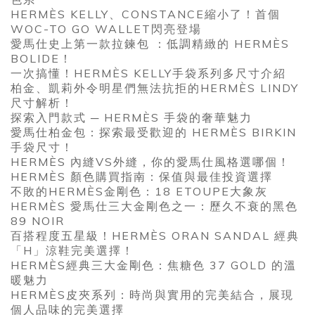
HERMÈS KELLY、CONSTANCE縮小了！首個
WOC-TO GO WALLET閃亮登場
愛馬仕史上第一款拉鍊包 ：低調精緻的 HERMÈS
BOLIDE！
一次搞懂！HERMÈS KELLY手袋系列多尺寸介紹
柏金、凱莉外令明星們無法抗拒的HERMÈS LINDY
尺寸解析！
探索入門款式 ─ HERMÈS 手袋的奢華魅力
愛馬仕柏金包：探索最受歡迎的 HERMÈS BIRKIN
手袋尺寸！
HERMÈS 內縫VS外縫，你的愛馬仕風格選哪個！
HERMÈS 顏色購買指南：保值與最佳投資選擇
不敗的HERMÈS金剛色：18 ETOUPE大象灰
HERMÈS 愛馬仕三大金剛色之一：歷久不衰的黑色
89 NOIR
百搭程度五星級！HERMÈS ORAN SANDAL 經典
「H」涼鞋完美選擇！
HERMÈS經典三大金剛色：焦糖色 37 GOLD 的溫
暖魅力
HERMÈS皮夾系列：時尚與實用的完美結合，展現
個人品味的完美選擇