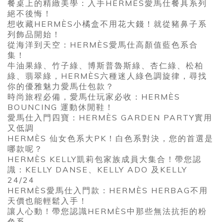
餐桌上的精緻美學：入手HERMÈS愛馬仕餐具系列
絕不後悔！
想收藏HERMÈS小橘盒不用花大錢！就從豬鼻子系
列飾品開始！
從海洋到天空：HERMÈS愛馬仕高顏值藍色系合
集！
牛油果綠、竹子綠、博斯普魯斯綠、杏仁綠、松柏
綠、翡翠綠，HERMÈS六種迷人綠色調旋律，尋找
你的優雅魅力愛馬仕包款？
時尚旅程必備，愛馬仕玩家必收：HERMÈS
BOUNCING 運動休閒鞋！
愛馬仕入門四寶：HERMÈS GARDEN PARTY實用
又低調
HERMÈS 仙女色系大PK！白色系對決，您的首選是
哪款呢？
HERMÈS KELLY凱莉包家族成員大集合！帶您認
識：KELLY DANSE、KELLY ADO 及KELLY
24/24
HERMÈS愛馬仕入門款：HERMÈS HERBAG不用
天價也能輕鬆入手！
讓人心動！帶您認識HERMÈS中那些無法抗拒的粉
色系