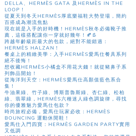
DELLA、HERMÈS GATA 及HERMÈS IN THE
LOOP！
從夏天到冬天HERMÈS厚底樂福鞋大勢登場，簡約
百搭成為潮流焦點
現在就是入手的好時機！HERMÈS秋冬必備靴子推
薦，這樣搭配讓你一穿就好幾年！🍂👢
跨越年齡級距最大的包款，絕對不能錯過：
HERMÈS HALZAN！
餐桌上的精緻美學：入手HERMÈS愛馬仕餐具系列
絕不後悔！
想收藏HERMÈS小橘盒不用花大錢！就從豬鼻子系
列飾品開始！
從海洋到天空：HERMÈS愛馬仕高顏值藍色系合
集！
牛油果綠、竹子綠、博斯普魯斯綠、杏仁綠、松柏
綠、翡翠綠，HERMÈS六種迷人綠色調旋律，尋找
你的優雅魅力愛馬仕包款？
時尚旅程必備，愛馬仕玩家必收：HERMÈS
BOUNCING 運動休閒鞋！
愛馬仕入門四寶：HERMÈS GARDEN PARTY實用
又低調