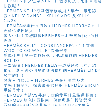
HERMÈS 仙女色系大PK！白色系對決，您的首選是
哪款呢？
HERMÈS KELLY凱莉包家族成員大集合！帶您認
識：KELLY DANSE、KELLY ADO 及KELLY
24/24
HERMÈS愛馬仕入門款：HERMÈS HERBAG不用
天價也能輕鬆入手！
讓人心動！帶您認識HERMÈS中那些無法抗拒的粉
色系
HERMÈS KELLY、CONSTANCE縮小了！首個
WOC-TO GO WALLET閃亮登場
愛馬仕史上第一款拉鍊包 ：低調精緻的 HERMÈS
BOLIDE！
一次搞懂！HERMÈS KELLY手袋系列多尺寸介紹
柏金、凱莉外令明星們無法抗拒的HERMÈS LINDY
尺寸解析！
探索入門款式 ─ HERMÈS 手袋的奢華魅力
愛馬仕柏金包：探索最受歡迎的 HERMÈS BIRKIN
手袋尺寸！
HERMÈS 內縫VS外縫，你的愛馬仕風格選哪個！
HERMÈS 顏色購買指南：保值與最佳投資選擇
不敗的HERMÈS金剛色：18 ETOUPE大象灰