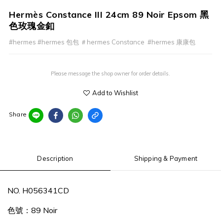
Hermès Constance III 24cm 89 Noir Epsom 黑
色玫瑰金釦
#hermes #hermes 包包 ＃hermes Constance  #hermes 康康包
Please message the shop owner for order details.
Add to Wishlist
Share
Description
Shipping & Payment
NO. H056341CD
色號：89 Noir