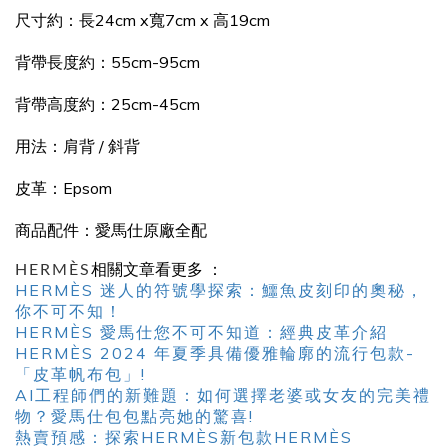
尺寸約：長24cm x寬7cm x 高19cm
背帶長度約：55cm-95cm
背帶高度約：25cm-45cm
用法：肩背 / 斜背
皮革：Epsom
商品配件：愛馬仕原廠全配
HERMÈS
相關文章看更多 ：
HERMÈS 迷人的符號學探索：鱷魚皮刻印的奧秘，
你不可不知！
HERMÈS 愛馬仕您不可不知道：經典皮革介紹
HERMÈS 2024 年夏季具備優雅輪廓的流行包款-
「皮革帆布包」!
AI工程師們的新難題：如何選擇老婆或女友的完美禮
物？愛馬仕包包點亮她的驚喜!
熱賣預感：探索HERMÈS新包款HERMÈS