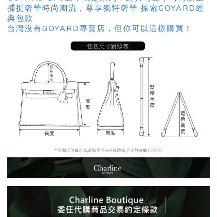
捕捉奢華時尚潮流，尊享獨特奢華 探索GOYARD經
典包款
台灣沒有GOYARD專賣店，但你可以這樣購買！