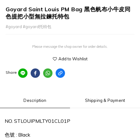
Goyard Saint Louis PM Bag 黑色帆布小牛皮同
色提把小型無拉鍊托特包
#goyard #goyard托特包
Please message the shop owner for order details.
Add to Wishlist
Share
Description
Shipping & Payment
NO.
STLOUIPMLTY01CL01P
色號
: Black