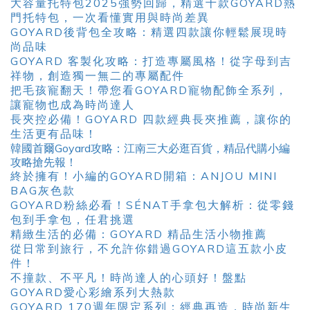
大容量托特包2025強勢回歸，精選十款GOYARD熱
門托特包，一次看懂實用與時尚差異
GOYARD後背包全攻略：精選四款讓你輕鬆展現時
尚品味
GOYARD 客製化攻略：打造專屬風格！從字母到吉
祥物，創造獨一無二的專屬配件
把毛孩寵翻天！帶您看GOYARD寵物配飾全系列，
讓寵物也成為時尚達人
長夾控必備！GOYARD 四款經典長夾推薦，讓你的
生活更有品味！
韓國首爾Goyard攻略：江南三大必逛百貨，精品代購小編
攻略搶先報！
終於擁有！小編的GOYARD開箱：ANJOU MINI
BAG灰色款
GOYARD粉絲必看！SÉNAT手拿包大解析：從零錢
包到手拿包，任君挑選
精緻生活的必備：GOYARD 精品生活小物推薦
從日常到旅行，不允許你錯過GOYARD這五款小皮
件！
不撞款、不平凡！時尚達人的心頭好！盤點
GOYARD愛心彩繪系列大熱款
GOYARD 170週年限定系列：經典再造，時尚新生