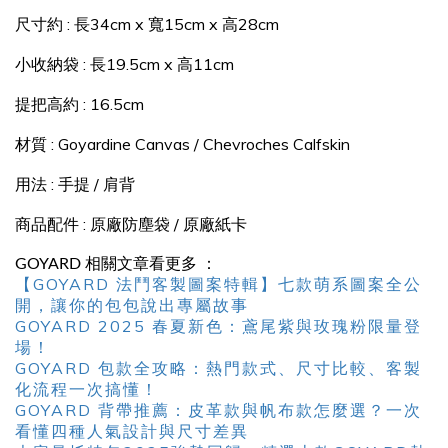
尺寸約 : 長34cm x 寬15cm x 高28cm
小收納袋
:
長19.5cm x 高11cm
提把高約 : 16.5cm
材質 : Goyardine Canvas / Chevroches Calfskin
用法 : 手提 / 肩背
商品配件 : 原廠防塵袋 / 原廠紙卡
GOYARD 相關文章看更多 ：
【GOYARD 法鬥客製圖案特輯】七款萌系圖案全公
開，讓你的包包說出專屬故事
GOYARD 2025 春夏新色：鳶尾紫與玫瑰粉限量登
場！
GOYARD 包款全攻略：熱門款式、尺寸比較、客製
化流程一次搞懂！
GOYARD 背帶推薦：皮革款與帆布款怎麼選？一次
看懂四種人氣設計與尺寸差異