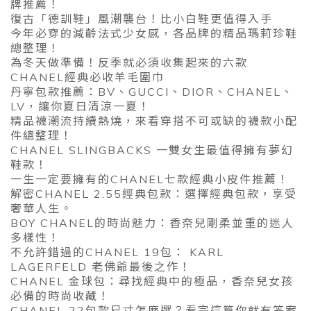
牌推薦！
復古「德訓鞋」風潮襲台！比小白鞋更值得入手
今年必穿的減齡法式少女感，各品牌的精品瑪莉珍鞋
總整理！
為冬天做準備！反季就必須收集起來的六款
CHANEL經典必收羊毛圍巾
丹寧包款推薦：BV、GUCCI、DIOR、CHANEL、
LV，讓你夏日清涼一夏！
精品襪潮流持續熱燒，來看穿搭不可或缺的襪款小配
件總整理！
CHANEL SLINGBACKS 一雙女生最值得擁有夢幻
鞋款！
一生一定要擁有的CHANEL七款經典小皮件推薦！
解密CHANEL 2.55經典包款：選擇經典包款，享受
奢華人生。
BOY CHANEL的時尚魅力：香奈兒剛柔並重的迷人
多樣性！
不允許錯過的CHANEL 19包： KARL
LAGERFELD 老佛爺最後之作！
CHANEL 金球包：尋找經典中的極品，香奈兒女孩
必備的時尚收藏！
CHANEL 22包款尺寸怎麽選？看完這篇你就有答案