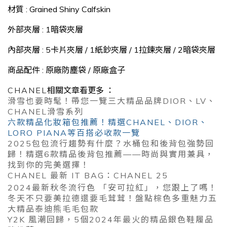
材質 : Grained Shiny Calfskin
外部夾層 : 1暗袋夾層
內部夾層 : 5卡片夾層 / 1紙鈔夾層 / 1拉鍊夾層 / 2暗袋夾層
商品配件 : 原廠防塵袋 / 原廠盒子
CHANEL
相關文章看更多 ：
滑雪也要時髦！帶您一覽三大精品品牌DIOR、LV、
CHANEL滑雪系列
六款精品化妝箱包推薦！精選CHANEL、DIOR、
LORO PIANA等百搭必收款一覽
2025包包流行趨勢有什麼？水桶包和後背包強勢回
歸！精選6款精品後背包推薦——時尚與實用兼具，
找到你的完美選擇！
CHANEL 最新 IT BAG：CHANEL 25
2024最新秋冬流行色 「安可拉紅」，您跟上了嗎！
冬天不只要美拉德還要毛茸茸！盤點棕色多重魅力五
大精品泰迪熊毛毛包款
Y2K 風潮回歸，5個2024年最火的精品銀色鞋履品