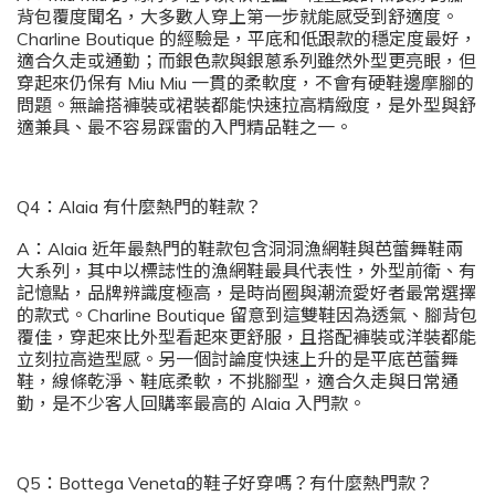
背包覆度聞名，大多數人穿上第一步就能感受到舒適度。
Charline Boutique 的經驗是，平底和低跟款的穩定度最好，
適合久走或通勤；而銀色款與銀蔥系列雖然外型更亮眼，但
穿起來仍保有 Miu Miu 一貫的柔軟度，不會有硬鞋邊摩腳的
問題。無論搭褲裝或裙裝都能快速拉高精緻度，是外型與舒
適兼具、最不容易踩雷的入門精品鞋之一。
Q4：Alaia 有什麼熱門的鞋款？
A：Alaia 近年最熱門的鞋款包含洞洞漁網鞋與芭蕾舞鞋兩
大系列，其中以標誌性的漁網鞋最具代表性，外型前衛、有
記憶點，品牌辨識度極高，是時尚圈與潮流愛好者最常選擇
的款式。Charline Boutique 留意到這雙鞋因為透氣、腳背包
覆佳，穿起來比外型看起來更舒服，且搭配褲裝或洋裝都能
立刻拉高造型感。另一個討論度快速上升的是平底芭蕾舞
鞋，線條乾淨、鞋底柔軟，不挑腳型，適合久走與日常通
勤，是不少客人回購率最高的 Alaia 入門款。
Q5：Bottega Veneta的鞋子好穿嗎？有什麼熱門款？