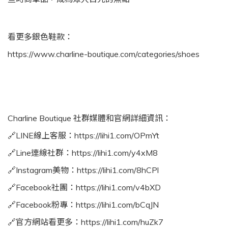
看更多銀色鞋款：
https://www.charline-boutique.com/categories/shoes
Charline Boutique 社群媒體和官網詳細資訊：
🔗LINE線上客服：
https://lihi1.com/OPmYt
🔗Line連線社群：
https://lihi1.com/y4xM8
🔗Instagram美物：
https://lihi1.com/8hCPl
🔗Facebook社團：
https://lihi1.com/v4bXD
🔗Facebook粉專：
https://lihi1.com/bCqJN
🔗官方網站看更多：
https://lihi1.com/huZk7