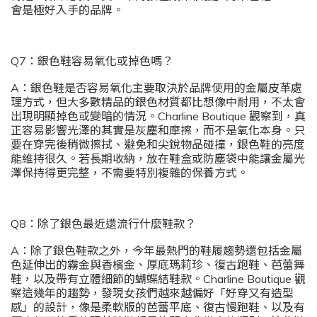
會是極好入手的品牌。
Q7：銀色鞋容易氧化或掉色嗎？
A：銀色鞋是否容易氧化主要取決於品牌使用的金屬皮革處
理方式，但大多數精品的銀色材質都比想像中耐用，不太會
出現明顯掉色或變暗的情況。Charline Boutique 觀察到，真
正容易影響光澤的其實是灰塵和摩擦，而不是氧化本身。只
要在穿完後稍微擦拭、避免和尖銳物品碰撞，銀色鞋的亮度
能維持很久。若長期收納，放在鞋盒或防塵袋中能讓金屬光
澤保持得更完整，不需要特別複雜的保養方式。
Q8：除了銀色最近還流行什麼鞋款？
A：除了銀色鞋款之外，今年最熱門的鞋履趨勢還包括金屬
色延伸出的霧金與香檳金、厚底瑪莉珍、復古跑鞋、芭蕾舞
鞋，以及帶有立體細節的蝴蝶結鞋款。Charline Boutique 觀
察這幾年的趨勢，發現女孩們越來越偏好「好穿又有造型
感」的設計，像是柔軟版的芭蕾平底、復古慢跑鞋、以及有