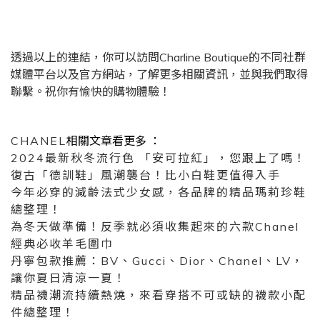
透過以上的連結，你可以訪問Charline Boutique的不同社群
媒體平台以及官方網站，了解更多相關資訊，並與我們取得
聯繫。祝你有愉快的購物體驗！
CHANEL
相關文章看更多 ：
2024最新秋冬流行色 「安可拉紅」，您跟上了嗎！
復古「德訓鞋」風潮襲台！比小白鞋更值得入手
今年必穿的減齡法式少女感，各品牌的精品瑪莉珍鞋
總整理！
為冬天做準備！反季就必須收集起來的六款Chanel
經典必收羊毛圍巾
丹寧包款推薦：BV、Gucci、Dior、Chanel、LV，
讓你夏日清涼一夏！
精品襪潮流持續熱燒，來看穿搭不可或缺的襪款小配
件總整理！