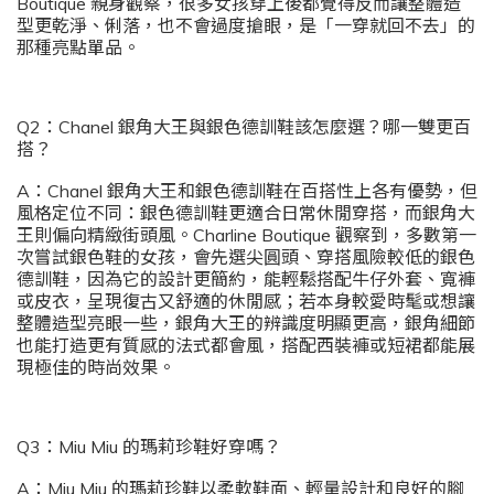
Boutique 親身觀察，很多女孩穿上後都覺得反而讓整體造
型更乾淨、俐落，也不會過度搶眼，是「一穿就回不去」的
那種亮點單品。
Q2：Chanel 銀角大王與銀色德訓鞋該怎麼選？哪一雙更百
搭？
A：Chanel 銀角大王和銀色德訓鞋在百搭性上各有優勢，但
風格定位不同：銀色德訓鞋更適合日常休閒穿搭，而銀角大
王則偏向精緻街頭風。Charline Boutique 觀察到，多數第一
次嘗試銀色鞋的女孩，會先選尖圓頭、穿搭風險較低的銀色
德訓鞋，因為它的設計更簡約，能輕鬆搭配牛仔外套、寬褲
或皮衣，呈現復古又舒適的休閒感；若本身較愛時髦或想讓
整體造型亮眼一些，銀角大王的辨識度明顯更高，銀角細節
也能打造更有質感的法式都會風，搭配西裝褲或短裙都能展
現極佳的時尚效果。
Q3：Miu Miu 的瑪莉珍鞋好穿嗎？
A：Miu Miu 的瑪莉珍鞋以柔軟鞋面、輕量設計和良好的腳