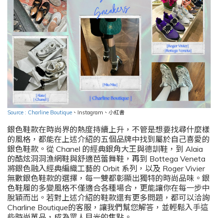
Source : Charline Boutique
、
Instagram
、小紅書
銀色鞋款在時尚界的熱度持續上升，不管是想要找尋什麼樣
的風格，都能在上述介紹的五個品牌中找到屬於自己喜愛的
銀色鞋款。從 Chanel 的經典銀角大王與德訓鞋，到 Alaia
的酷炫洞洞漁網鞋與舒適芭蕾舞鞋，再到 Bottega Veneta
將銀色融入經典編織工藝的 Orbit 系列，以及 Roger Vivier
無數銀色鞋款的選擇，每一雙都彰顯出獨特的時尚品味。銀
色鞋履的多變風格不僅適合各種場合，更能讓你在每一步中
脫穎而出。若對上述介紹的鞋款還有更多問題，都可以洽詢
Charline Boutique的客服，讓我們幫您解答，並輕鬆入手這
些時尚單品，成為眾人目光的焦點。