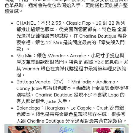
色單品時，通常會先從包款開始入手，更耐搭也更能提升整
體質感。
CHANEL：不只 2.55、Classic Flap、19 到 22 系列
都推出過銀色版本，從亮面到霧面都有。特色是 金屬
光澤搭配鍊條最有辨識度，在 Charline Boutique 親身
觀察裡，銀色 22 Mini 是詢問度最高的「零失誤入門
款」。
Miu Miu：銀色 Wander、Arcadie、小尺寸手提包與
厚皮革亮銀款都很熱門。特色是 甜酷 Y2K 氣息強，尤
其 Wander 銀色在實際代購過程中最常被年輕女孩詢
問。
Bottega Veneta（BV）：Mini Jodie、Andiamo、
Candy Jodie 都有銀色版本。編織遇上金屬銀會變得特
別精緻，Charline Boutique 發現不少不喜歡 Logo 的
客人都從銀色 Jodie 入手。
Balenciaga：Hourglass、Le Cagole、Crush 都有銀
色版本。特色是高亮金屬色呈現很強存在感，很多客
人跟 Charline Boutique 分享過派對最常背它家銀色。