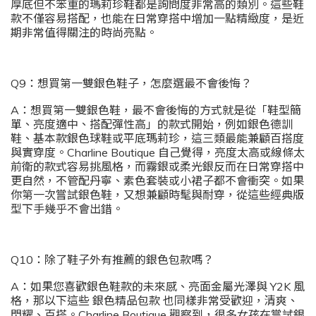
厚底但不笨重的瑪莉珍鞋都是詢問度非常高的類別。這些鞋
款不僅容易搭配，也能在日常穿搭中增加一點精緻度，是近
期非常值得關注的時尚亮點。
Q9：想買第一雙銀色鞋子，怎麼選最不會後悔？
A：想買第一雙銀色鞋，最不會後悔的方式就是從「鞋型簡
單、亮度適中、搭配彈性高」的款式開始，例如銀色德訓
鞋、基本款銀色球鞋或平底瑪莉珍，這三類最能兼顧百搭度
與實穿度。Charline Boutique 自己覺得，亮度太高或線條太
前衛的款式容易挑風格，而霧銀或柔光銀反而在日常穿搭中
更自然，不管配丹寧、素色套裝或小裙子都不會衝突。如果
你第一次嘗試銀色鞋，又想兼顧時髦與耐穿，從這些經典版
型下手幾乎不會出錯。
Q10：除了鞋子外有推薦的銀色包款嗎？
A：如果您喜歡銀色鞋款的未來感、亮面金屬光澤與 Y2K 風
格，那以下這些 銀色精品包款 也同樣非常受歡迎，清爽、
閃耀、百搭。Charline Boutique 觀察到，很多女孩在嘗試銀