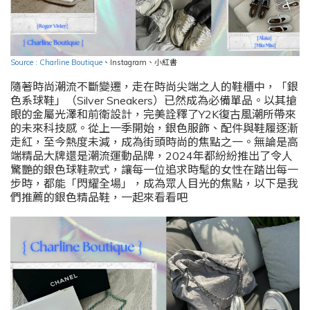
Source : Charline Boutique
、
Instagram
、小紅書
隨著時尚潮流不斷變遷，走在時尚尖端之人的鞋櫃中，「銀
色系球鞋」（Silver Sneakers）已然成為必備單品。以其搶
眼的金屬光澤和前衛設計，完美詮釋了Y2K復古風潮所帶來
的未來科技感。從上一季開始，銀色服飾、配件與鞋履逐漸
走紅，至今熱度未減，成為街頭時尚的焦點之一。無論是高
端精品大牌還是潮流運動品牌，2024年都紛紛推出了令人
驚艷的銀色球鞋款式，讓每一位追求時髦的女性在踏出每一
步時，都能「閃耀全場」，成為眾人目光的焦點，以下是我
們推薦的銀色精品鞋，一起來看看吧