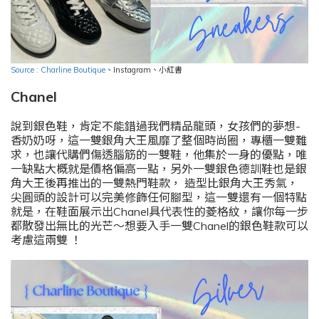
Source : Charline Boutique
、
Instagram
、小紅書
Chanel
說到銀色鞋，肯定不能錯過我們精品龍頭，女孩們的夢想-
香奶奶呀，這一雙銀角大王風靡了整個時尚圈，專櫃一雙難
求，也讓代購們傷透腦筋的一雙鞋，他集於一身的優點，唯
一缺點大概就是價格偏高一點，另外一雙銀色德訓鞋也是銀
角大王後再推出的一雙熱門鞋款， 造型比銀角大王秀氣，
尖圓頭的設計可以完美修飾任何腳型，這一雙還有一個特點
就是，在鞋面展示出Chanel具代表性的菱格紋，讓你每一步
都散發出無比的光芒～想要入手一雙Chanel的銀色鞋款可以
考慮這兩雙 ！