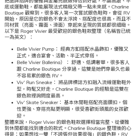
把品牌招牌的優雅與金屬亮感做得恰到好處，不論高跟、平
底或運動鞋，都能展現法式精緻又帶一點未來感。Charline
Boutique 觀察到，很多客人第一次嘗試銀色鞋時，會從 RV
開始，原因是它的銀色不會太浮誇、搭配度也很高，而且不
同材質（亮面、霧面、滑面）穿起來呈現的質感都很細緻。
以下是 Roger Vivier 最受歡迎的銀色鞋款整理（名稱皆已統
一為英文）：
Belle Vivier Pump： 經典方釦搭配水晶飾扣，優雅又
正式，適合宴會、活動、半正式穿搭。
Belle Vivier Ballerina）： 舒適、低調奢華，很多客人
跟 Charline Boutique 分享過，這雙是她們穿最久也最
不容易累的銀色 RV。
Viv' Run Sneake： 將品牌標誌方扣融入流線運動鞋外
型，時髦又好走，Charline Boutique 的經驗是這雙在
銀色款裡詢問度最高。
Viv' Skate Sneaker： 基本休閒鞋搭配亮面鑽扣，個
性更強、穿搭亮點更明顯，很受喜歡街頭風的女孩歡
迎。
整體來說，Roger Vivier 的銀色鞋款選擇相當完整、從優雅
到休閒都能找到適合的款式。Charline Boutique 整理後的心
得是：如果想找一雙「不誇張但效果很強」的銀色鞋，RV