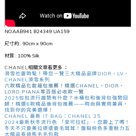
NO.AAB941 B24349 UA159
尺寸約 : 90cm x 90cm
材質
: 100% Silk
CHANEL
相關文章看更多 ：
滑雪也要時髦！帶您一覽三大精品品牌DIOR、LV、
CHANEL滑雪系列
六款精品化妝箱包推薦！精選CHANEL、DIOR、
LORO PIANA等百搭必收款一覽
2025包包流行趨勢有什麼？水桶包和後背包強勢回
歸！精選6款精品後背包推薦——時尚與實用兼具，
找到你的完美選擇！
CHANEL 最新 IT BAG：CHANEL 25
2024最新秋冬流行色 「安可拉紅」，您跟上了嗎！
冬天不只要美拉德還要毛茸茸！盤點棕色多重魅力五
大精品泰迪熊毛毛包款