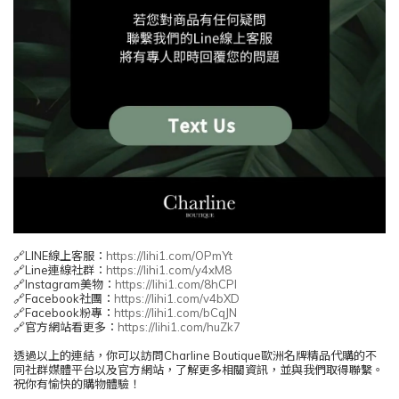
🔗LINE線上客服：
https://lihi1.com/OPmYt
🔗Line連線社群：
https://lihi1.com/y4xM8
🔗Instagram美物：
https://lihi1.com/8hCPl
🔗Facebook社團：
https://lihi1.com/v4bXD
🔗Facebook粉專：
https://lihi1.com/bCqJN
🔗官方網站看更多：
https://lihi1.com/huZk7
透過以上的連結，你可以訪問Charline Boutique歐洲名牌精品代購的不
同社群媒體平台以及官方網站，了解更多相關資訊，並與我們取得聯繫。
祝你有愉快的購物體驗！