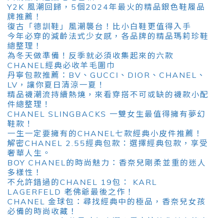
Y2K 風潮回歸，5個2024年最火的精品銀色鞋履品
牌推薦！
復古「德訓鞋」風潮襲台！比小白鞋更值得入手
今年必穿的減齡法式少女感，各品牌的精品瑪莉珍鞋
總整理！
為冬天做準備！反季就必須收集起來的六款
CHANEL經典必收羊毛圍巾
丹寧包款推薦：BV、GUCCI、DIOR、CHANEL、
LV，讓你夏日清涼一夏！
精品襪潮流持續熱燒，來看穿搭不可或缺的襪款小配
件總整理！
CHANEL SLINGBACKS 一雙女生最值得擁有夢幻
鞋款！
一生一定要擁有的CHANEL七款經典小皮件推薦！
解密CHANEL 2.55經典包款：選擇經典包款，享受
奢華人生。
BOY CHANEL的時尚魅力：香奈兒剛柔並重的迷人
多樣性！
不允許錯過的CHANEL 19包： KARL
LAGERFELD 老佛爺最後之作！
CHANEL 金球包：尋找經典中的極品，香奈兒女孩
必備的時尚收藏！