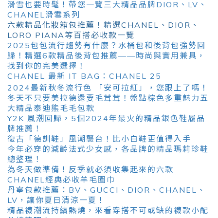
滑雪也要時髦！帶您一覽三大精品品牌DIOR、LV、
CHANEL滑雪系列
六款精品化妝箱包推薦！精選CHANEL、DIOR、
LORO PIANA等百搭必收款一覽
2025包包流行趨勢有什麼？水桶包和後背包強勢回
歸！精選6款精品後背包推薦——時尚與實用兼具，
找到你的完美選擇！
CHANEL 最新 IT BAG：CHANEL 25
2024最新秋冬流行色 「安可拉紅」，您跟上了嗎！
冬天不只要美拉德還要毛茸茸！盤點棕色多重魅力五
大精品泰迪熊毛毛包款
Y2K 風潮回歸，5個2024年最火的精品銀色鞋履品
牌推薦！
復古「德訓鞋」風潮襲台！比小白鞋更值得入手
今年必穿的減齡法式少女感，各品牌的精品瑪莉珍鞋
總整理！
為冬天做準備！反季就必須收集起來的六款
CHANEL經典必收羊毛圍巾
丹寧包款推薦：BV、GUCCI、DIOR、CHANEL、
LV，讓你夏日清涼一夏！
精品襪潮流持續熱燒，來看穿搭不可或缺的襪款小配