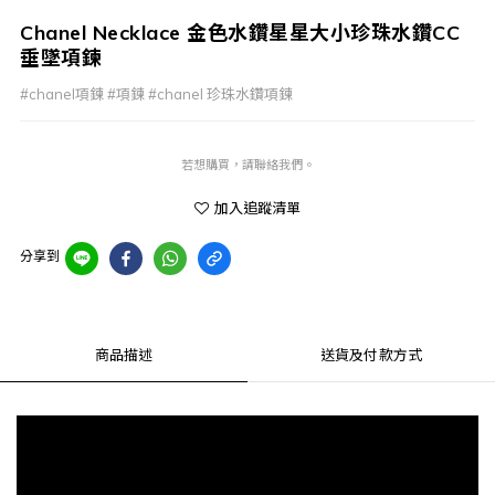
Chanel Necklace 金色水鑽星星大小珍珠水鑽CC
垂墜項鍊
#chanel項鍊 #項鍊 #chanel 珍珠水鑽項鍊
若想購買，請聯絡我們。
加入追蹤清單
分享到
商品描述
送貨及付款方式