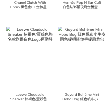
Chanel Clutch With
Hermès Pop H Ear Cuff
Chain 黑色金CC金鍊星星
白色珐瑯鍍玫瑰金簍空橢
鏡子掛飾絲絨大菱格紋肩
圓耳骨夾
背包
Loewe Cloudsolo
Goyard Bohème Mini
Sneaker 棕褐色/蛋殼色聯
Hobo Bag 紅色帆布小牛
名款側邊白色Logo運動鞋
皮同色提把迷你手提肩背
包