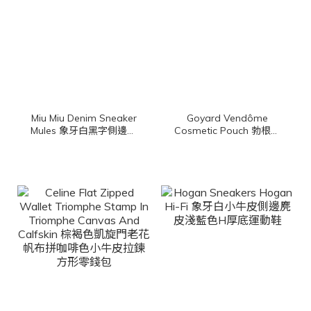
Miu Miu Denim Sneaker
Goyard Vendôme
Mules 象牙白黑字側邊刺
Cosmetic Pouch 勃根地
繡Logo水洗牛仔棉質厚底
酒紅色帆布小牛皮黃色內
穆勒鞋
裡拉鍊化妝包