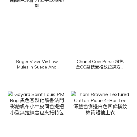
Roger Vivier Viv Low
Chanel Coin Purse 粉色
Mules In Suede And
金CC荔枝菱格紋拉鍊方形
Fabric 黑色尼龍拼麂皮側
零錢包
邊RV刺繡銀色水晶方釦平
底穆勒鞋