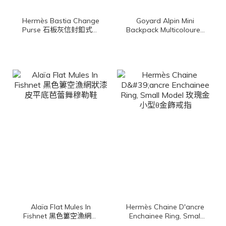
Hermès Bastia Change
Goyard Alpin Mini
Purse 石板灰信封釦式零
Backpack Multicoloured
錢包
限定色腮紅粉帆布小牛皮
迷你手提後背包
Alaïa Flat Mules In
Hermès Chaine D'ancre
Fishnet 黑色簍空漁網狀
Enchainee Ring, Small
漆皮平底芭蕾舞穆勒鞋
Model 玫瑰金小型θ金飾