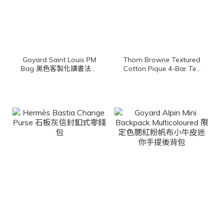
Goyard Saint Louis PM
Thom Browne Textured
Bag 黑色客製化讀書法鬥
Cotton Pique 4-Bar Tee
彩繪帆布小牛皮同色提把
深藍色側邊白色四條橫紋
小型無拉鍊含包夾托特包
棉質短袖上衣