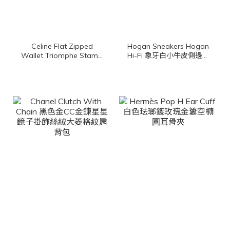
Celine Flat Zipped
Hogan Sneakers Hogan
Wallet Triomphe Stamp
Hi-Fi 象牙白小牛皮側邊麂
In Triomphe Canvas
皮淺藍色H厚底運動鞋
And Calfskin 棕褐色凱旋
門老花帆布拼咖啡色小牛
皮拉鍊方形零錢包