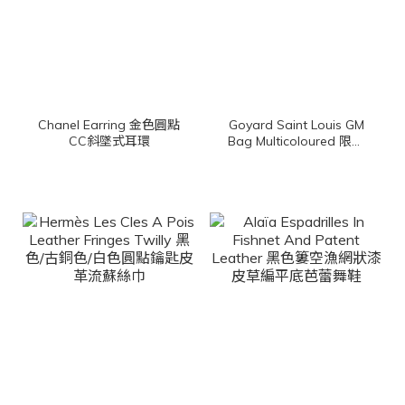
Chanel Earring 金色圓點
Goyard Saint Louis GM
CC斜墜式耳環
Bag Multicoloured 限定
色腮紅粉帆布小牛皮同色
提把大型無拉鍊含包夾托
特包