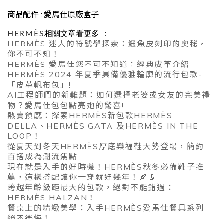
商品配件 : 愛馬仕原廠盒子
HERMÈS
相關文章看更多 ：
HERMÈS 迷人的符號學探索：鱷魚皮刻印的奧秘，
你不可不知！
HERMÈS 愛馬仕您不可不知道：經典皮革介紹
HERMÈS 2024 年夏季具備優雅輪廓的流行包款-
「皮革帆布包」!
AI工程師們的新難題：如何選擇老婆或女友的完美禮
物？愛馬仕包包點亮她的驚喜!
熱賣預感：探索HERMÈS新包款HERMÈS
DELLA、HERMÈS GATA 及HERMÈS IN THE
LOOP！
從夏天到冬天HERMÈS厚底樂福鞋大勢登場，簡約
百搭成為潮流焦點
現在就是入手的好時機！HERMÈS秋冬必備靴子推
薦，這樣搭配讓你一穿就好幾年！🍂👢
跨越年齡級距最大的包款，絕對不能錯過：
HERMÈS HALZAN！
餐桌上的精緻美學：入手HERMÈS愛馬仕餐具系列
絕不後悔！