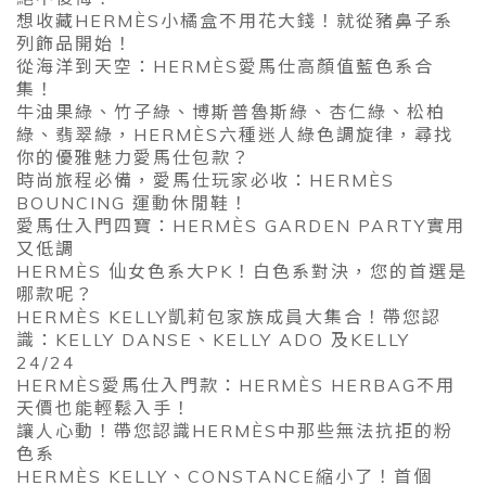
想收藏HERMÈS小橘盒不用花大錢！就從豬鼻子系
列飾品開始！
從海洋到天空：HERMÈS愛馬仕高顏值藍色系合
集！
牛油果綠、竹子綠、博斯普魯斯綠、杏仁綠、松柏
綠、翡翠綠，HERMÈS六種迷人綠色調旋律，尋找
你的優雅魅力愛馬仕包款？
時尚旅程必備，愛馬仕玩家必收：HERMÈS
BOUNCING 運動休閒鞋！
愛馬仕入門四寶：HERMÈS GARDEN PARTY實用
又低調
HERMÈS 仙女色系大PK！白色系對決，您的首選是
哪款呢？
HERMÈS KELLY凱莉包家族成員大集合！帶您認
識：KELLY DANSE、KELLY ADO 及KELLY
24/24
HERMÈS愛馬仕入門款：HERMÈS HERBAG不用
天價也能輕鬆入手！
讓人心動！帶您認識HERMÈS中那些無法抗拒的粉
色系
HERMÈS KELLY、CONSTANCE縮小了！首個