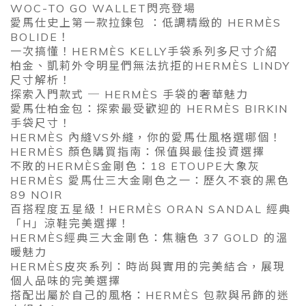
WOC-TO GO WALLET閃亮登場
愛馬仕史上第一款拉鍊包 ：低調精緻的 HERMÈS
BOLIDE！
一次搞懂！HERMÈS KELLY手袋系列多尺寸介紹
柏金、凱莉外令明星們無法抗拒的HERMÈS LINDY
尺寸解析！
探索入門款式 ─ HERMÈS 手袋的奢華魅力
愛馬仕柏金包：探索最受歡迎的 HERMÈS BIRKIN
手袋尺寸！
HERMÈS 內縫VS外縫，你的愛馬仕風格選哪個！
HERMÈS 顏色購買指南：保值與最佳投資選擇
不敗的HERMÈS金剛色：18 ETOUPE大象灰
HERMÈS 愛馬仕三大金剛色之一：歷久不衰的黑色
89 NOIR
百搭程度五星級！HERMÈS ORAN SANDAL 經典
「H」涼鞋完美選擇！
HERMÈS經典三大金剛色：焦糖色 37 GOLD 的溫
暖魅力
HERMÈS皮夾系列：時尚與實用的完美結合，展現
個人品味的完美選擇
搭配出屬於自己的風格：HERMÈS 包款與吊飾的迷