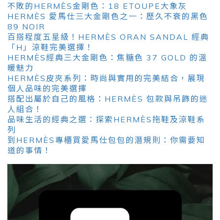
不敗的HERMÈS金剛色：18 ETOUPE大象灰
HERMÈS 愛馬仕三大金剛色之一：歷久不衰的黑色
89 NOIR
百搭程度五星級！HERMÈS ORAN SANDAL 經典
「H」涼鞋完美選擇！
HERMÈS經典三大金剛色：焦糖色 37 GOLD 的溫
暖魅力
HERMÈS皮夾系列：時尚與實用的完美結合，展現
個人品味的完美選擇
搭配出屬於自己的風格：HERMÈS 包款與吊飾的迷
人組合！
品味生活的經典之選：探索HERMÈS拖鞋及涼鞋系
列
到HERMÈS專櫃買愛馬仕包包的潛規則：你需要知
道的事情！