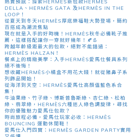
熱賣預感：探索HERMÈS新包款HERMÈS
DELLA、HERMÈS GATA 及HERMÈS IN THE
LOOP！
從夏天到冬天HERMÈS厚底樂福鞋大勢登場，簡約
百搭成為潮流焦點
現在就是入手的好時機！HERMÈS秋冬必備靴子推
薦，這樣搭配讓你一穿就好幾年！🍂👢
跨越年齡級距最大的包款，絕對不能錯過：
HERMÈS HALZAN！
餐桌上的精緻美學：入手HERMÈS愛馬仕餐具系列
絕不後悔！
想收藏HERMÈS小橘盒不用花大錢！就從豬鼻子系
列飾品開始！
從海洋到天空：HERMÈS愛馬仕高顏值藍色系合
集！
牛油果綠、竹子綠、博斯普魯斯綠、杏仁綠、松柏
綠、翡翠綠，HERMÈS六種迷人綠色調旋律，尋找
你的優雅魅力愛馬仕包款？
時尚旅程必備，愛馬仕玩家必收：HERMÈS
BOUNCING 運動休閒鞋！
愛馬仕入門四寶：HERMÈS GARDEN PARTY實用
又低調