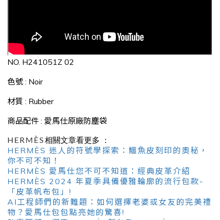
NO.
H241051Z 02
色號
:
Noir
材質
:
Rubber
商品配件
:
愛馬仕原廠防塵袋
HERMÈS
相關文章看更多 ：
HERMÈS 迷人的符號學探索：鱷魚皮刻印的奧秘，
你不可不知！
HERMÈS 愛馬仕您不可不知道：經典皮革介紹
HERMÈS 2024 年夏季具備優雅輪廓的流行包款-
「皮革帆布包」!
AI工程師們的新難題：如何選擇老婆或女友的完美禮
物？愛馬仕包包點亮她的驚喜!