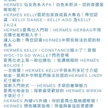
HERMÈS 仙女色系大PK！白色系對決，您的首選是
哪款呢？
HERMÈS KELLY凱莉包家族成員大集合！帶您認
識：KELLY DANSE、KELLY ADO 及KELLY
24/24
HERMÈS愛馬仕入門款：HERMÈS HERBAG不用
天價也能輕鬆入手！
讓人心動！帶您認識HERMÈS中那些無法抗拒的粉
色系
HERMÈS KELLY、CONSTANCE縮小了！首個
WOC-TO GO WALLET閃亮登場
愛馬仕史上第一款拉鍊包 ：低調精緻的 HERMÈS
BOLIDE！
一次搞懂！HERMÈS KELLY手袋系列多尺寸介紹
柏金、凱莉外令明星們無法抗拒的HERMÈS LINDY
尺寸解析！
探索入門款式 ─ HERMÈS 手袋的奢華魅力
愛馬仕柏金包：探索最受歡迎的 HERMÈS BIRKIN
手袋尺寸！
HERMÈS 內縫VS外縫，你的愛馬仕風格選哪個！
HERMÈS 顏色購買指南：保值與最佳投資選擇