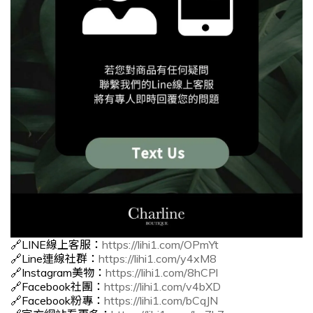
🔗LINE線上客服：
https://lihi1.com/OPmYt
🔗Line連線社群：
https://lihi1.com/y4xM8
🔗Instagram美物：
https://lihi1.com/8hCPl
🔗Facebook社團：
https://lihi1.com/v4bXD
🔗Facebook粉專：
https://lihi1.com/bCqJN