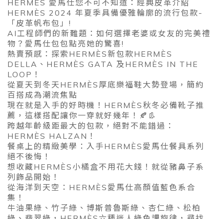
HERMÈS 愛馬仕您不可不知道：經典皮革介紹
HERMÈS 2024 年夏季具備優雅輪廓的流行包款-
「皮革帆布包」!
AI工程師們的新難題：如何選擇老婆或女友的完美禮
物？愛馬仕包包點亮她的驚喜!
熱賣預感：探索HERMÈS新包款HERMÈS
DELLA、HERMÈS GATA 及HERMÈS IN THE
LOOP！
從夏天到冬天HERMÈS厚底樂福鞋大勢登場，簡約
百搭成為潮流焦點
現在就是入手的好時機！HERMÈS秋冬必備靴子推
薦，這樣搭配讓你一穿就好幾年！🍂👢
跨越年齡級距最大的包款，絕對不能錯過：
HERMÈS HALZAN！
餐桌上的精緻美學：入手HERMÈS愛馬仕餐具系列
絕不後悔！
想收藏HERMÈS小橘盒不用花大錢！就從豬鼻子系
列飾品開始！
從海洋到天空：HERMÈS愛馬仕高顏值藍色系合
集！
牛油果綠、竹子綠、博斯普魯斯綠、杏仁綠、松柏
綠、翡翠綠，HERMÈS六種迷人綠色調旋律，尋找