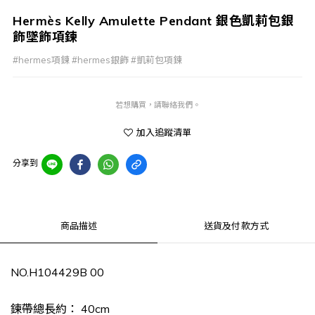
Hermès Kelly Amulette Pendant 銀色凱莉包銀
飾墜飾項鍊
#hermes項鍊 #hermes銀飾 #凱莉包項鍊
若想購買，請聯絡我們。
加入追蹤清單
分享到
商品描述
送貨及付款方式
NO.H104429B 00
鍊帶總長約
：
40
cm