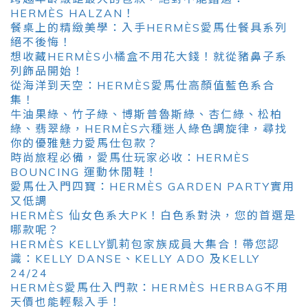
HERMÈS HALZAN！
餐桌上的精緻美學：入手HERMÈS愛馬仕餐具系列
絕不後悔！
想收藏HERMÈS小橘盒不用花大錢！就從豬鼻子系
列飾品開始！
從海洋到天空：HERMÈS愛馬仕高顏值藍色系合
集！
牛油果綠、竹子綠、博斯普魯斯綠、杏仁綠、松柏
綠、翡翠綠，HERMÈS六種迷人綠色調旋律，尋找
你的優雅魅力愛馬仕包款？
時尚旅程必備，愛馬仕玩家必收：HERMÈS
BOUNCING 運動休閒鞋！
愛馬仕入門四寶：HERMÈS GARDEN PARTY實用
又低調
HERMÈS 仙女色系大PK！白色系對決，您的首選是
哪款呢？
HERMÈS KELLY凱莉包家族成員大集合！帶您認
識：KELLY DANSE、KELLY ADO 及KELLY
24/24
HERMÈS愛馬仕入門款：HERMÈS HERBAG不用
天價也能輕鬆入手！