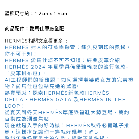
墜飾尺寸約：1.2cm x 1.5cm
商品配件：愛馬仕原廠全配
HERMÈS
相關文章看更多 ：
HERMÈS 迷人的符號學探索：鱷魚皮刻印的奧秘，
你不可不知！
HERMÈS 愛馬仕您不可不知道：經典皮革介紹
HERMÈS 2024 年夏季具備優雅輪廓的流行包款-
「皮革帆布包」!
AI工程師們的新難題：如何選擇老婆或女友的完美禮
物？愛馬仕包包點亮她的驚喜!
熱賣預感：探索HERMÈS新包款HERMÈS
DELLA、HERMÈS GATA 及HERMÈS IN THE
LOOP！
從夏天到冬天HERMÈS厚底樂福鞋大勢登場，簡約
百搭成為潮流焦點
現在就是入手的好時機！HERMÈS秋冬必備靴子推
薦，這樣搭配讓你一穿就好幾年！🍂👢
跨越年齡級距最大的包款，絕對不能錯過：