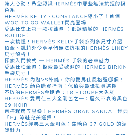
讓人心動！帶您認識HERMÈS中那些無法抗拒的粉
色系
HERMÈS KELLY、CONSTANCE縮小了！首個
WOC-TO GO WALLET閃亮登場
愛馬仕史上第一款拉鍊包 ：低調精緻的 HERMÈS
BOLIDE！
一次搞懂！HERMÈS KELLY手袋系列多尺寸介紹
柏金、凱莉外令明星們無法抗拒的HERMÈS LINDY
尺寸解析！
探索入門款式 ─ HERMÈS 手袋的奢華魅力
愛馬仕柏金包：探索最受歡迎的 HERMÈS BIRKIN
手袋尺寸！
HERMÈS 內縫VS外縫，你的愛馬仕風格選哪個！
HERMÈS 顏色購買指南：保值與最佳投資選擇
不敗的HERMÈS金剛色：18 ETOUPE大象灰
HERMÈS 愛馬仕三大金剛色之一：歷久不衰的黑色
89 NOIR
百搭程度五星級！HERMÈS ORAN SANDAL 經典
「H」涼鞋完美選擇！
HERMÈS經典三大金剛色：焦糖色 37 GOLD 的溫
暖魅力