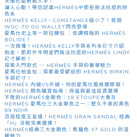
天價也能輕鬆入手！
讓人心動！帶您認識HERMÈS中那些無法抗拒的粉
色系
HERMÈS KELLY、CONSTANCE縮小了！首個
WOC-TO GO WALLET閃亮登場
愛馬仕史上第一款拉鍊包 ：低調精緻的 HERMÈS
BOLIDE！
一次搞懂！HERMÈS KELLY手袋系列多尺寸介紹
柏金、凱莉外令明星們無法抗拒的HERMÈS LINDY
尺寸解析！
探索入門款式 ─ HERMÈS 手袋的奢華魅力
愛馬仕柏金包：探索最受歡迎的 HERMÈS BIRKIN
手袋尺寸！
HERMÈS 內縫VS外縫，你的愛馬仕風格選哪個！
HERMÈS 顏色購買指南：保值與最佳投資選擇
不敗的HERMÈS金剛色：18 ETOUPE大象灰
HERMÈS 愛馬仕三大金剛色之一：歷久不衰的黑色
89 NOIR
百搭程度五星級！HERMÈS ORAN SANDAL 經典
「H」涼鞋完美選擇！
HERMÈS經典三大金剛色：焦糖色 37 GOLD 的溫
暖魅力