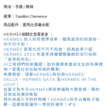
用法：手提 / 肩背
皮革：
Taurillon Clemence
商品配件
：
愛馬仕原廠全配
HERMÈS
相關文章看更多 ：
HERMÈS 迷人的符號學探索：鱷魚皮刻印的奧秘，
你不可不知！
HERMÈS 愛馬仕您不可不知道：經典皮革介紹
HERMÈS 2024 年夏季具備優雅輪廓的流行包款-
「皮革帆布包」!
AI工程師們的新難題：如何選擇老婆或女友的完美禮
物？愛馬仕包包點亮她的驚喜!
熱賣預感：探索HERMÈS新包款HERMÈS
DELLA、HERMÈS GATA 及HERMÈS IN THE
LOOP！
從夏天到冬天HERMÈS厚底樂福鞋大勢登場，簡約
百搭成為潮流焦點
現在就是入手的好時機！HERMÈS秋冬必備靴子推
薦，這樣搭配讓你一穿就好幾年！🍂👢