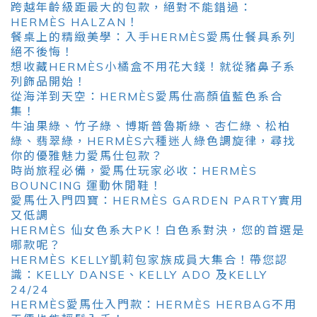
跨越年齡級距最大的包款，絕對不能錯過：
HERMÈS HALZAN！
餐桌上的精緻美學：入手HERMÈS愛馬仕餐具系列
絕不後悔！
想收藏HERMÈS小橘盒不用花大錢！就從豬鼻子系
列飾品開始！
從海洋到天空：HERMÈS愛馬仕高顏值藍色系合
集！
牛油果綠、竹子綠、博斯普魯斯綠、杏仁綠、松柏
綠、翡翠綠，HERMÈS六種迷人綠色調旋律，尋找
你的優雅魅力愛馬仕包款？
時尚旅程必備，愛馬仕玩家必收：HERMÈS
BOUNCING 運動休閒鞋！
愛馬仕入門四寶：HERMÈS GARDEN PARTY實用
又低調
HERMÈS 仙女色系大PK！白色系對決，您的首選是
哪款呢？
HERMÈS KELLY凱莉包家族成員大集合！帶您認
識：KELLY DANSE、KELLY ADO 及KELLY
24/24
HERMÈS愛馬仕入門款：HERMÈS HERBAG不用