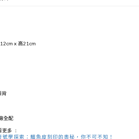
12cm x 高21cm
斜背
廠全配
看更多 ：
人的符號學探索：鱷魚皮刻印的奧秘，你不可不知！