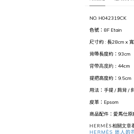
NO. H042319CK
色號：8F Etain
尺寸約 : 長28cm x 寬
背帶長度約：93cm
背帶高度約：44cm
提把高度約：9.5cm
用法：手提 / 肩背
/
皮革：Epsom
商品配件
：
愛馬仕原
HERMÈS
相關文章
HERMÈS 迷