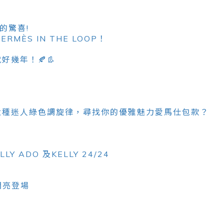
的驚喜!
RMÈS IN THE LOOP！
幾年！🍂👢
六種迷人綠色調旋律，尋找你的優雅魅力愛馬仕包款？
 ADO 及KELLY 24/24
T閃亮登場