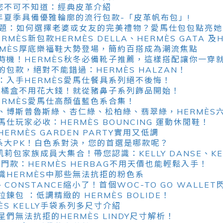
仕您不可不知道：經典皮革介紹
24 年夏季具備優雅輪廓的流行包款-「皮革帆布包」!
難題：如何選擇老婆或女友的完美禮物？愛馬仕包包點亮她
ÈS新包款HERMÈS DELLA、HERMÈS GATA 及HE
RMÈS厚底樂福鞋大勢登場，簡約百搭成為潮流焦點
機！HERMÈS秋冬必備靴子推薦，這樣搭配讓你一穿就好
包款，絕對不能錯過：HERMÈS HALZAN！
：入手HERMÈS愛馬仕餐具系列絕不後悔！
S小橘盒不用花大錢！就從豬鼻子系列飾品開始！
ERMÈS愛馬仕高顏值藍色系合集！
、博斯普魯斯綠、杏仁綠、松柏綠、翡翠綠，HERMÈS
仕玩家必收：HERMÈS BOUNCING 運動休閒鞋！
RMÈS GARDEN PARTY實用又低調
色系大PK！白色系對決，您的首選是哪款呢？
Y凱莉包家族成員大集合！帶您認識：KELLY DANSE、KELLY
入門款：HERMÈS HERBAG不用天價也能輕鬆入手！
識HERMÈS中那些無法抗拒的粉色系
LY、CONSTANCE縮小了！首個WOC-TO GO WALLE
包 ：低調精緻的 HERMÈS BOLIDE！
ÈS KELLY手袋系列多尺寸介紹
們無法抗拒的HERMÈS LINDY尺寸解析！