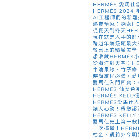
HERMÈS 愛馬
HERMÈS 20
AI工程師們的新
熱賣預感：探索HERM
從夏天到冬天HE
現在就是入手的好時
跨越年齡級距最大的
餐桌上的精緻美學
想收藏HERMÈ
從海洋到天空：H
牛油果綠、竹子綠
時尚旅程必備，愛馬
愛馬仕入門四寶：HE
HERMÈS 仙女
HERMÈS KELL
HERMÈS愛馬仕
讓人心動！帶您認
HERMÈS KEL
愛馬仕史上第一款拉鍊
一次搞懂！HERM
柏金、凱莉外令明星