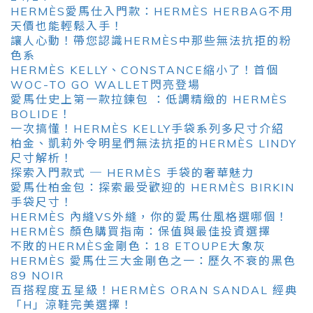
HERMÈS愛馬仕入門款：HERMÈS HERBAG不用
天價也能輕鬆入手！
讓人心動！帶您認識HERMÈS中那些無法抗拒的粉
色系
HERMÈS KELLY、CONSTANCE縮小了！首個
WOC-TO GO WALLET閃亮登場
愛馬仕史上第一款拉鍊包 ：低調精緻的 HERMÈS
BOLIDE！
一次搞懂！HERMÈS KELLY手袋系列多尺寸介紹
柏金、凱莉外令明星們無法抗拒的HERMÈS LINDY
尺寸解析！
探索入門款式 ─ HERMÈS 手袋的奢華魅力
愛馬仕柏金包：探索最受歡迎的 HERMÈS BIRKIN
手袋尺寸！
HERMÈS 內縫VS外縫，你的愛馬仕風格選哪個！
HERMÈS 顏色購買指南：保值與最佳投資選擇
不敗的HERMÈS金剛色：18 ETOUPE大象灰
HERMÈS 愛馬仕三大金剛色之一：歷久不衰的黑色
89 NOIR
百搭程度五星級！HERMÈS ORAN SANDAL 經典
「H」涼鞋完美選擇！