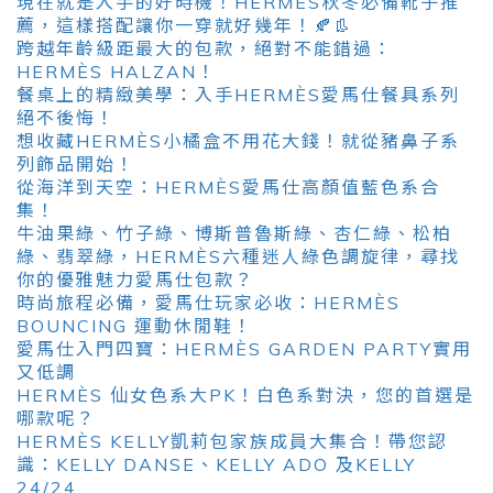
現在就是入手的好時機！HERMÈS秋冬必備靴子推
薦，這樣搭配讓你一穿就好幾年！🍂👢
跨越年齡級距最大的包款，絕對不能錯過：
HERMÈS HALZAN！
餐桌上的精緻美學：入手HERMÈS愛馬仕餐具系列
絕不後悔！
想收藏HERMÈS小橘盒不用花大錢！就從豬鼻子系
列飾品開始！
從海洋到天空：HERMÈS愛馬仕高顏值藍色系合
集！
牛油果綠、竹子綠、博斯普魯斯綠、杏仁綠、松柏
綠、翡翠綠，HERMÈS六種迷人綠色調旋律，尋找
你的優雅魅力愛馬仕包款？
時尚旅程必備，愛馬仕玩家必收：HERMÈS
BOUNCING 運動休閒鞋！
愛馬仕入門四寶：HERMÈS GARDEN PARTY實用
又低調
HERMÈS 仙女色系大PK！白色系對決，您的首選是
哪款呢？
HERMÈS KELLY凱莉包家族成員大集合！帶您認
識：KELLY DANSE、KELLY ADO 及KELLY
24/24