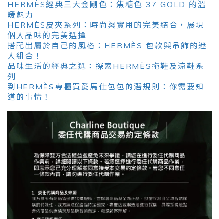
HERMÈS經典三大金剛色：焦糖色 37 GOLD 的溫
暖魅力
HERMÈS皮夾系列：時尚與實用的完美結合，展現
個人品味的完美選擇
搭配出屬於自己的風格：HERMÈS 包款與吊飾的迷
人組合！
品味生活的經典之選：探索HERMÈS拖鞋及涼鞋系
列
到HERMÈS專櫃買愛馬仕包包的潛規則：你需要知
道的事情！