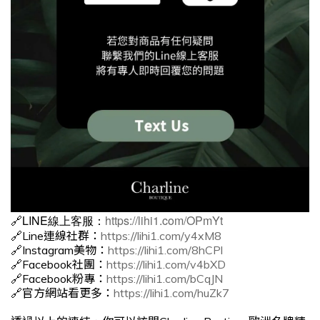
🔗LINE線上客服：
https://lihi1.com/OPmYt
🔗Line連線社群：
https://lihi1.com/y4xM8
🔗Instagram美物：
https://lihi1.com/8hCPl
🔗Facebook社團：
https://lihi1.com/v4bXD
🔗Facebook粉專：
https://lihi1.com/bCqJN
🔗官方網站看更多：
https://lihi1.com/huZk7