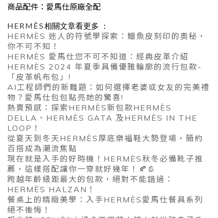
商品配件：愛馬仕原廠全配
HERMÈS
相關文章看更多 ：
HERMÈS 迷人的符號學探索：鱷魚皮刻印的奧秘，
你不可不知！
HERMÈS 愛馬仕您不可不知道：經典皮革介紹
HERMÈS 2024 年夏季具備優雅輪廓的流行包款-
「皮革帆布包」!
AI工程師們的新難題：如何選擇老婆或女友的完美禮
物？愛馬仕包包點亮她的驚喜!
熱賣預感：探索HERMÈS新包款HERMÈS
DELLA、HERMÈS GATA 及HERMÈS IN THE
LOOP！
從夏天到冬天HERMÈS厚底樂福鞋大勢登場，簡約
百搭成為潮流焦點
現在就是入手的好時機！HERMÈS秋冬必備靴子推
薦，這樣搭配讓你一穿就好幾年！🍂👢
跨越年齡級距最大的包款，絕對不能錯過：
HERMÈS HALZAN！
餐桌上的精緻美學：入手HERMÈS愛馬仕餐具系列
絕不後悔！