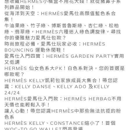
想收藏HERMÈS小橘盒不用花大錢！就從豬鼻子系
列飾品開始！
從海洋到天空：HERMÈS愛馬仕高顏值藍色系合
集！
牛油果綠、竹子綠、博斯普魯斯綠、杏仁綠、松柏
綠、翡翠綠，HERMÈS六種迷人綠色調旋律，尋找
你的優雅魅力愛馬仕包款？
時尚旅程必備，愛馬仕玩家必收：HERMÈS
BOUNCING 運動休閒鞋！
愛馬仕入門四寶：HERMÈS GARDEN PARTY實用
又低調
HERMÈS 仙女色系大PK！白色系對決，您的首選是
哪款呢？
HERMÈS KELLY凱莉包家族成員大集合！帶您認
識：KELLY DANSE、KELLY ADO 及KELLY
24/24
HERMÈS愛馬仕入門款：HERMÈS HERBAG不用
天價也能輕鬆入手！
讓人心動！帶您認識HERMÈS中那些無法抗拒的粉
色系
HERMÈS KELLY、CONSTANCE縮小了！首個
WOC-TO GO WALLET閃亮登場