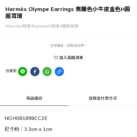
Hermès Olympe Earrings 焦糖色小牛皮金色H圓
圈耳環
#hermes耳環 #hermesH耳環 #圈型耳環
若想購買，請聯絡我們。
加入追蹤清單
分享到
商品描述
送貨及付款方式
NO.H081898CC2E
尺寸約：3.3cm x 1cm