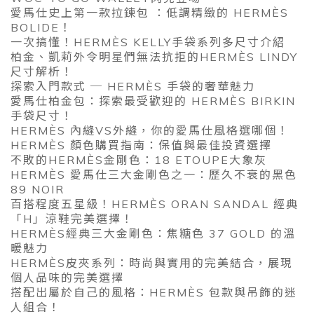
愛馬仕史上第一款拉鍊包 ：低調精緻的 HERMÈS
BOLIDE！
一次搞懂！HERMÈS KELLY手袋系列多尺寸介紹
柏金、凱莉外令明星們無法抗拒的HERMÈS LINDY
尺寸解析！
探索入門款式 ─ HERMÈS 手袋的奢華魅力
愛馬仕柏金包：探索最受歡迎的 HERMÈS BIRKIN
手袋尺寸！
HERMÈS 內縫VS外縫，你的愛馬仕風格選哪個！
HERMÈS 顏色購買指南：保值與最佳投資選擇
不敗的HERMÈS金剛色：18 ETOUPE大象灰
HERMÈS 愛馬仕三大金剛色之一：歷久不衰的黑色
89 NOIR
百搭程度五星級！HERMÈS ORAN SANDAL 經典
「H」涼鞋完美選擇！
HERMÈS經典三大金剛色：焦糖色 37 GOLD 的溫
暖魅力
HERMÈS皮夾系列：時尚與實用的完美結合，展現
個人品味的完美選擇
搭配出屬於自己的風格：HERMÈS 包款與吊飾的迷
人組合！