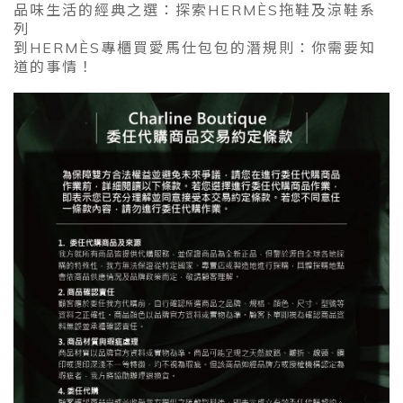
品味生活的經典之選：探索HERMÈS拖鞋及涼鞋系
列
到HERMÈS專櫃買愛馬仕包包的潛規則：你需要知
道的事情！