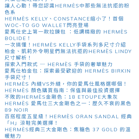
讓人心動！帶您認識HERMÈS中那些無法抗拒的粉
色系
HERMÈS KELLY、CONSTANCE縮小了！首個
WOC-TO GO WALLET閃亮登場
愛馬仕史上第一款拉鍊包 ：低調精緻的 HERMÈS
BOLIDE！
一次搞懂！HERMÈS KELLY手袋系列多尺寸介紹
柏金、凱莉外令明星們無法抗拒的HERMÈS LINDY
尺寸解析！
探索入門款式 ─ HERMÈS 手袋的奢華魅力
愛馬仕柏金包：探索最受歡迎的 HERMÈS BIRKIN
手袋尺寸！
HERMÈS 內縫VS外縫，你的愛馬仕風格選哪個！
HERMÈS 顏色購買指南：保值與最佳投資選擇
不敗的HERMÈS金剛色：18 ETOUPE大象灰
HERMÈS 愛馬仕三大金剛色之一：歷久不衰的黑色
89 NOIR
百搭程度五星級！HERMÈS ORAN SANDAL 經典
「H」涼鞋完美選擇！
HERMÈS經典三大金剛色：焦糖色 37 GOLD 的溫
暖魅力