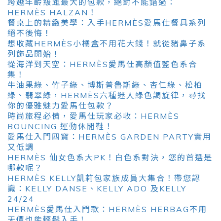
跨越年齡級距最大的包款，絕對不能錯過：
HERMÈS HALZAN！
餐桌上的精緻美學：入手HERMÈS愛馬仕餐具系列
絕不後悔！
想收藏HERMÈS小橘盒不用花大錢！就從豬鼻子系
列飾品開始！
從海洋到天空：HERMÈS愛馬仕高顏值藍色系合
集！
牛油果綠、竹子綠、博斯普魯斯綠、杏仁綠、松柏
綠、翡翠綠，HERMÈS六種迷人綠色調旋律，尋找
你的優雅魅力愛馬仕包款？
時尚旅程必備，愛馬仕玩家必收：HERMÈS
BOUNCING 運動休閒鞋！
愛馬仕入門四寶：HERMÈS GARDEN PARTY實用
又低調
HERMÈS 仙女色系大PK！白色系對決，您的首選是
哪款呢？
HERMÈS KELLY凱莉包家族成員大集合！帶您認
識：KELLY DANSE、KELLY ADO 及KELLY
24/24
HERMÈS愛馬仕入門款：HERMÈS HERBAG不用
天價也能輕鬆入手！