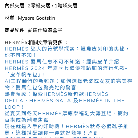
內部夾層 : 2零錢夾層 / 1暗袋夾層
材質 : Mysore Goatskin
商品配件 : 愛馬仕原廠盒子
HERMÈS
相關文章看更多 ：
HERMÈS 迷人的符號學探索：鱷魚皮刻印的奧秘，
你不可不知！
HERMÈS 愛馬仕您不可不知道：經典皮革介紹
HERMÈS 2024 年夏季具備優雅輪廓的流行包款-
「皮革帆布包」!
AI工程師們的新難題：如何選擇老婆或女友的完美禮
物？愛馬仕包包點亮她的驚喜!
熱賣預感：探索HERMÈS新包款HERMÈS
DELLA、HERMÈS GATA 及HERMÈS IN THE
LOOP！
從夏天到冬天HERMÈS厚底樂福鞋大勢登場，簡約
百搭成為潮流焦點
現在就是入手的好時機！HERMÈS秋冬必備靴子推
薦，這樣搭配讓你一穿就好幾年！🍂👢