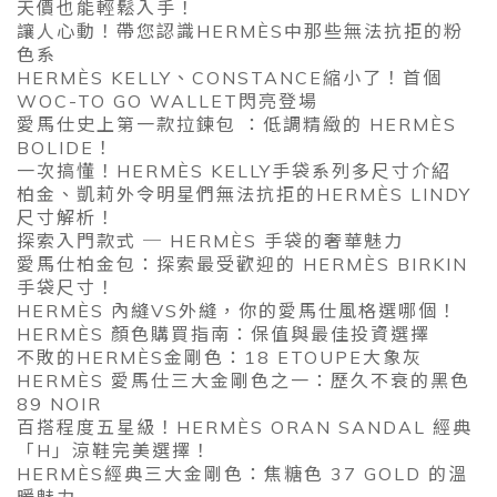
天價也能輕鬆入手！
讓人心動！帶您認識HERMÈS中那些無法抗拒的粉
色系
HERMÈS KELLY、CONSTANCE縮小了！首個
WOC-TO GO WALLET閃亮登場
愛馬仕史上第一款拉鍊包 ：低調精緻的 HERMÈS
BOLIDE！
一次搞懂！HERMÈS KELLY手袋系列多尺寸介紹
柏金、凱莉外令明星們無法抗拒的HERMÈS LINDY
尺寸解析！
探索入門款式 ─ HERMÈS 手袋的奢華魅力
愛馬仕柏金包：探索最受歡迎的 HERMÈS BIRKIN
手袋尺寸！
HERMÈS 內縫VS外縫，你的愛馬仕風格選哪個！
HERMÈS 顏色購買指南：保值與最佳投資選擇
不敗的HERMÈS金剛色：18 ETOUPE大象灰
HERMÈS 愛馬仕三大金剛色之一：歷久不衰的黑色
89 NOIR
百搭程度五星級！HERMÈS ORAN SANDAL 經典
「H」涼鞋完美選擇！
HERMÈS經典三大金剛色：焦糖色 37 GOLD 的溫