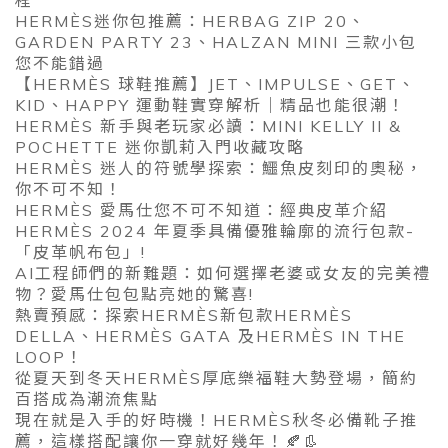
程
HERMÈS迷你包推薦：HERBAG ZIP 20、
GARDEN PARTY 23、HALZAN MINI 三款小包
您不能錯過
【HERMÈS 球鞋推薦】JET、IMPULSE、GET、
KID、HAPPY 運動鞋實穿解析｜精品也能很潮！
HERMÈS 新手與老玩家必讀：MINI KELLY II &
POCHETTE 迷你凱莉入門收藏攻略
HERMÈS 迷人的符號學探索：鱷魚皮刻印的奧秘，
你不可不知！
HERMÈS 愛馬仕您不可不知道：經典皮革介紹
HERMÈS 2024 年夏季具備優雅輪廓的流行包款-
「皮革帆布包」!
AI工程師們的新難題：如何選擇老婆或女友的完美禮
物？愛馬仕包包點亮她的驚喜!
熱賣預感：探索HERMÈS新包款HERMÈS
DELLA、HERMÈS GATA 及HERMÈS IN THE
LOOP！
從夏天到冬天HERMÈS厚底樂福鞋大勢登場，簡約
百搭成為潮流焦點
現在就是入手的好時機！HERMÈS秋冬必備靴子推
薦，這樣搭配讓你一穿就好幾年！🍂👢