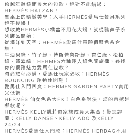
跨越年齡級距最大的包款，絕對不能錯過：
HERMÈS HALZAN！
餐桌上的精緻美學：入手HERMÈS愛馬仕餐具系列
絕不後悔！
想收藏HERMÈS小橘盒不用花大錢！就從豬鼻子系
列飾品開始！
從海洋到天空：HERMÈS愛馬仕高顏值藍色系合
集！
牛油果綠、竹子綠、博斯普魯斯綠、杏仁綠、松柏
綠、翡翠綠，HERMÈS六種迷人綠色調旋律，尋找
你的優雅魅力愛馬仕包款？
時尚旅程必備，愛馬仕玩家必收：HERMÈS
BOUNCING 運動休閒鞋！
愛馬仕入門四寶：HERMÈS GARDEN PARTY實用
又低調
HERMÈS 仙女色系大PK！白色系對決，您的首選是
哪款呢？
HERMÈS KELLY凱莉包家族成員大集合！帶您認
識：KELLY DANSE、KELLY ADO 及KELLY
24/24
HERMÈS愛馬仕入門款：HERMÈS HERBAG不用