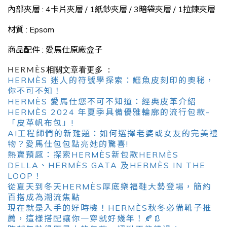
內部夾層 : 4卡片夾層 / 1紙鈔夾層 / 3暗袋夾層 / 1拉鍊夾層
材質 : Epsom
商品配件 : 愛馬仕原廠盒子
HERMÈS
相關文章看更多 ：
HERMÈS 迷人的符號學探索：鱷魚皮刻印的奧秘，
你不可不知！
HERMÈS 愛馬仕您不可不知道：經典皮革介紹
HERMÈS 2024 年夏季具備優雅輪廓的流行包款-
「皮革帆布包」!
AI工程師們的新難題：如何選擇老婆或女友的完美禮
物？愛馬仕包包點亮她的驚喜!
熱賣預感：探索HERMÈS新包款HERMÈS
DELLA、HERMÈS GATA 及HERMÈS IN THE
LOOP！
從夏天到冬天HERMÈS厚底樂福鞋大勢登場，簡約
百搭成為潮流焦點
現在就是入手的好時機！HERMÈS秋冬必備靴子推
薦，這樣搭配讓你一穿就好幾年！🍂👢