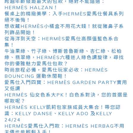
跨越年齡級距最大的包款，絕對不能錯過：
HERMÈS HALZAN！
餐桌上的精緻美學：入手HERMÈS愛馬仕餐具系列
絕不後悔！
想收藏HERMÈS小橘盒不用花大錢！就從豬鼻子系
列飾品開始！
從海洋到天空：HERMÈS愛馬仕高顏值藍色系合
集！
牛油果綠、竹子綠、博斯普魯斯綠、杏仁綠、松柏
綠、翡翠綠，HERMÈS六種迷人綠色調旋律，尋找
你的優雅魅力愛馬仕包款？
時尚旅程必備，愛馬仕玩家必收：HERMÈS
BOUNCING 運動休閒鞋！
愛馬仕入門四寶：HERMÈS GARDEN PARTY實用
又低調
HERMÈS 仙女色系大PK！白色系對決，您的首選是
哪款呢？
HERMÈS KELLY凱莉包家族成員大集合！帶您認
識：KELLY DANSE、KELLY ADO 及KELLY
24/24
HERMÈS愛馬仕入門款：HERMÈS HERBAG不用
天價也能輕鬆入手！