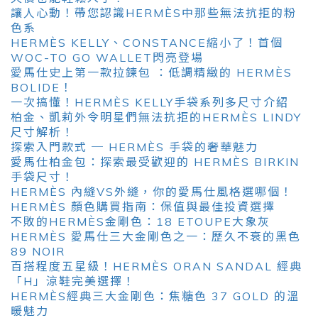
讓人心動！帶您認識HERMÈS中那些無法抗拒的粉
色系
HERMÈS KELLY、CONSTANCE縮小了！首個
WOC-TO GO WALLET閃亮登場
愛馬仕史上第一款拉鍊包 ：低調精緻的 HERMÈS
BOLIDE！
一次搞懂！HERMÈS KELLY手袋系列多尺寸介紹
柏金、凱莉外令明星們無法抗拒的HERMÈS LINDY
尺寸解析！
探索入門款式 ─ HERMÈS 手袋的奢華魅力
愛馬仕柏金包：探索最受歡迎的 HERMÈS BIRKIN
手袋尺寸！
HERMÈS 內縫VS外縫，你的愛馬仕風格選哪個！
HERMÈS 顏色購買指南：保值與最佳投資選擇
不敗的HERMÈS金剛色：18 ETOUPE大象灰
HERMÈS 愛馬仕三大金剛色之一：歷久不衰的黑色
89 NOIR
百搭程度五星級！HERMÈS ORAN SANDAL 經典
「H」涼鞋完美選擇！
HERMÈS經典三大金剛色：焦糖色 37 GOLD 的溫
暖魅力