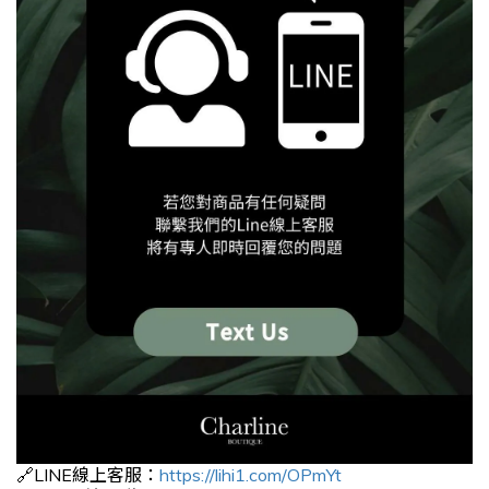
🔗LINE線上客服：
https://lihi1.com/OPmYt