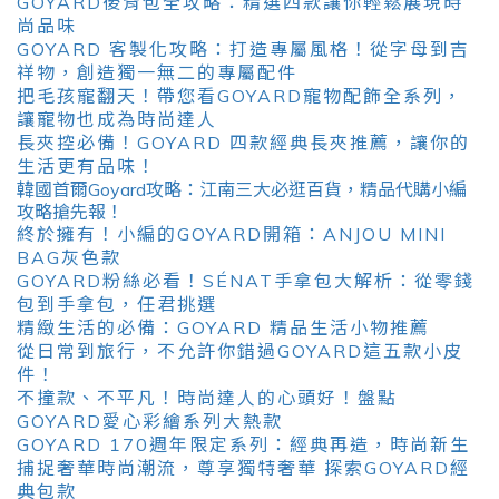
GOYARD後背包全攻略：精選四款讓你輕鬆展現時
尚品味
GOYARD 客製化攻略：打造專屬風格！從字母到吉
祥物，創造獨一無二的專屬配件
把毛孩寵翻天！帶您看GOYARD寵物配飾全系列，
讓寵物也成為時尚達人
長夾控必備！GOYARD 四款經典長夾推薦，讓你的
生活更有品味！
韓國首爾Goyard攻略：江南三大必逛百貨，精品代購小編
攻略搶先報！
終於擁有！小編的GOYARD開箱：ANJOU MINI
BAG灰色款
GOYARD粉絲必看！SÉNAT手拿包大解析：從零錢
包到手拿包，任君挑選
精緻生活的必備：GOYARD 精品生活小物推薦
從日常到旅行，不允許你錯過GOYARD這五款小皮
件！
不撞款、不平凡！時尚達人的心頭好！盤點
GOYARD愛心彩繪系列大熱款
GOYARD 170週年限定系列：經典再造，時尚新生
捕捉奢華時尚潮流，尊享獨特奢華 探索GOYARD經
典包款