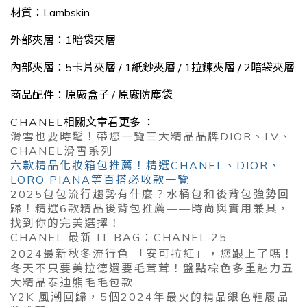
材質：Lambskin
外部夾層：1暗袋夾層
內部夾層：5卡片夾層 / 1紙鈔夾層 / 1拉鍊夾層 / 2暗袋夾層
商品配件：原廠盒子
/
原廠防塵袋
CHANEL
相關文章看更多 ：
滑雪也要時髦！帶您一覽三大精品品牌DIOR、LV、
CHANEL滑雪系列
六款精品化妝箱包推薦！精選CHANEL、DIOR、
LORO PIANA等百搭必收款一覽
2025包包流行趨勢有什麼？水桶包和後背包強勢回
歸！精選6款精品後背包推薦——時尚與實用兼具，
找到你的完美選擇！
CHANEL 最新 IT BAG：CHANEL 25
2024最新秋冬流行色 「安可拉紅」，您跟上了嗎！
冬天不只要美拉德還要毛茸茸！盤點棕色多重魅力五
大精品泰迪熊毛毛包款
Y2K 風潮回歸，5個2024年最火的精品銀色鞋履品