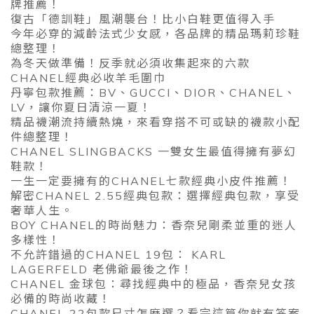
牌推薦！
復古「德訓鞋」風潮襲台！比小白鞋更值得入手
今年必穿的減齡法式少女感，各品牌的精品瑪莉珍鞋
總整理！
為冬天做準備！反季就必須收集起來的六款
CHANEL經典必收羊毛圍巾
丹寧包款推薦：BV、GUCCI、DIOR、CHANEL、
LV，讓你夏日清涼一夏！
精品襪潮流持續熱燒，來看穿搭不可或缺的襪款小配
件總整理！
CHANEL SLINGBACKS 一雙女生最值得擁有夢幻
鞋款！
一生一定要擁有的CHANEL七款經典小皮件推薦！
解密CHANEL 2.55經典包款：選擇經典包款，享受
奢華人生。
BOY CHANEL的時尚魅力：香奈兒剛柔並重的迷人
多樣性！
不允許錯過的CHANEL 19包： KARL
LAGERFELD 老佛爺最後之作！
CHANEL 金球包：尋找經典中的極品，香奈兒女孩
必備的時尚收藏！
CHANEL 22包款尺寸怎麽選？看完這篇你就有答案