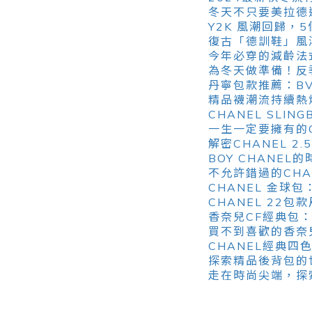
冬天不只要美拉德
Y2K 風潮回歸，
復古「德訓鞋」風
今年必穿的減齡法
為冬天做準備！反
丹寧包款推薦：BV
精品襪潮流持續熱
CHANEL SLI
一生一定要擁有的
解密CHANEL 
BOY CHANE
不允許錯過的CHAN
CHANEL 金
CHANEL 22
香奈兒CF經典包
買不到喜歡的香奈
CHANEL經典
探索精品後背包的世
走在時尚尖端，探