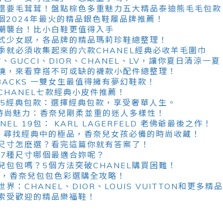
還要毛茸茸！盤點棕色多重魅力五大精品泰迪熊毛毛包款
5個2024年最火的精品銀色鞋履品牌推薦！
潮襲台！比小白鞋更值得入手
式少女感，各品牌的精品瑪莉珍鞋總整理！
季就必須收集起來的六款CHANEL經典必收羊毛圍巾
、GUCCI、DIOR、CHANEL、LV，讓你夏日清涼一夏
燒，來看穿搭不可或缺的襪款小配件總整理！
NGBACKS 一雙女生最值得擁有夢幻鞋款！
CHANEL七款經典小皮件推薦！
2.55經典包款：選擇經典包款，享受奢華人生。
L的時尚魅力：香奈兒剛柔並重的迷人多樣性！
EL 19包： KARL LAGERFELD 老佛爺最後之作！
球包：尋找經典中的極品，香奈兒女孩必備的時尚收藏！
包款尺寸怎麽選？看完這篇你就有答案了！
：7種尺寸哪個最適合妳呢？
兒包包嗎？5個方法突破CHANEL購買困難！
四色，香奈兒包包色彩選購全攻略！
界：CHANEL、DIOR、LOUIS VUITTON和更多
索受歡迎的精品樂福鞋！