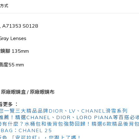
方式
, A71353 S0128
Gray Lenses
- 鏡腳 135mm
 高度55 mm
/ 原廠眼鏡盒 / 原廠眼鏡布
看更多 ：
一覽三大精品品牌DIOR、LV、CHANEL滑雪系列
薦！精選CHANEL、DIOR、LORO PIANA等百搭必
趨勢有什麼？水桶包和後背包強勢回歸！精選6款精品後背
 BAG：CHANEL 25
行色 「安可拉紅」，您跟上了嗎！