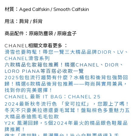
材質：Aged Calfskin
/
Smooth Calfskin
用法：肩背 / 斜背
商品配件：原廠防塵袋 /
原廠盒子
CHANEL
相關文章看更多 ：
滑雪也要時髦！帶您一覽三大精品品牌DIOR、LV、
CHANEL滑雪系列
六款精品化妝箱包推薦！精選CHANEL、DIOR、
LORO PIANA等百搭必收款一覽
2025包包流行趨勢有什麼？水桶包和後背包強勢回
歸！精選6款精品後背包推薦——時尚與實用兼具，
找到你的完美選擇！
CHANEL 最新 IT BAG：CHANEL 25
2024最新秋冬流行色 「安可拉紅」，您跟上了嗎！
冬天不只要美拉德還要毛茸茸！盤點棕色多重魅力五
大精品泰迪熊毛毛包款
Y2K 風潮回歸，5個2024年最火的精品銀色鞋履品
牌推薦！
復古「德訓鞋」風潮襲台！比小白鞋更值得入手