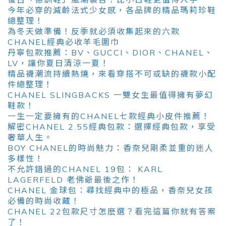
今年必穿的減齡法式少女感，各品牌的精品瑪莉珍鞋
總整理！
為冬天做準備！反季就必須收集起來的六款
CHANEL經典必收羊毛圍巾
丹寧包款推薦：BV、GUCCI、DIOR、CHANEL、
LV，讓你夏日清涼一夏！
精品襪潮流持續熱燒，來看穿搭不可或缺的襪款小配
件總整理！
CHANEL SLINGBACKS 一雙女生最值得擁有夢幻
鞋款！
一生一定要擁有的CHANEL七款經典小皮件推薦！
解密CHANEL 2.55經典包款：選擇經典包款，享受
奢華人生。
BOY CHANEL的時尚魅力：香奈兒剛柔並重的迷人
多樣性！
不允許錯過的CHANEL 19包： KARL
LAGERFELD 老佛爺最後之作！
CHANEL 金球包：尋找經典中的極品，香奈兒女孩
必備的時尚收藏！
CHANEL 22包款尺寸怎麽選？看完這篇你就有答案
了！