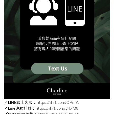
https://lihi1.com/OPmYt
🔗LINE線上客服：
https://lihi1.com/y4xM8
🔗Line連線社群：