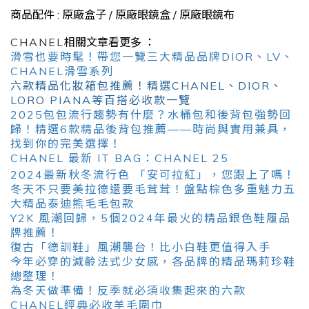
商品配件 : 原廠盒子 / 原廠眼鏡盒 / 原廠眼鏡布
CHANEL
相關文章看更多 ：
滑雪也要時髦！帶您一覽三大精品品牌DIOR、LV、
CHANEL滑雪系列
六款精品化妝箱包推薦！精選CHANEL、DIOR、
LORO PIANA等百搭必收款一覽
2025包包流行趨勢有什麼？水桶包和後背包強勢回
歸！精選6款精品後背包推薦——時尚與實用兼具，
找到你的完美選擇！
CHANEL 最新 IT BAG：CHANEL 25
2024最新秋冬流行色 「安可拉紅」，您跟上了嗎！
冬天不只要美拉德還要毛茸茸！盤點棕色多重魅力五
大精品泰迪熊毛毛包款
Y2K 風潮回歸，5個2024年最火的精品銀色鞋履品
牌推薦！
復古「德訓鞋」風潮襲台！比小白鞋更值得入手
今年必穿的減齡法式少女感，各品牌的精品瑪莉珍鞋
總整理！
為冬天做準備！反季就必須收集起來的六款
CHANEL經典必收羊毛圍巾