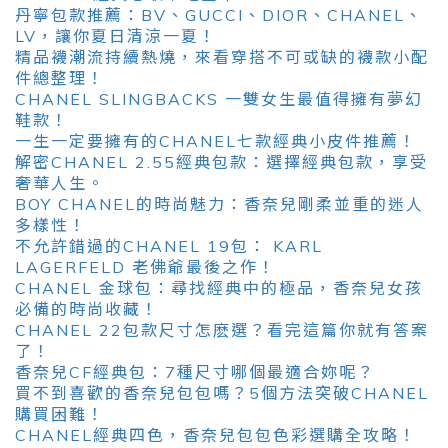
丹寧包款推薦：BV、GUCCI、DIOR、CHANEL、
LV，讓你夏日清涼一夏！
精品襪潮流持續熱燒，來看穿搭不可或缺的襪款小配
件總整理！
CHANEL SLINGBACKS 一雙女生最值得擁有夢幻
鞋款！
一生一定要擁有的CHANEL七款經典小皮件推薦！
解密CHANEL 2.55經典包款：選擇經典包款，享受
奢華人生。
BOY CHANEL的時尚魅力：香奈兒剛柔並重的迷人
多樣性！
不允許錯過的CHANEL 19包： KARL
LAGERFELD 老佛爺最後之作！
CHANEL 金球包：尋找經典中的極品，香奈兒女孩
必備的時尚收藏！
CHANEL 22包款尺寸怎麽選？看完這篇你就有答案
了！
香奈兒CF經典包：7種尺寸哪個最適合妳呢？
買不到喜歡的香奈兒包包嗎？5個方法突破CHANEL
購買困難！
CHANEL經典四色，香奈兒包包色彩選購全攻略！