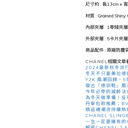
尺寸約 :
長13cm x 
材質 : Grained Shiny 
內部夾層 : 1零錢夾
外部夾層
: 5卡片夾層
商品配件 : 原廠防塵袋
CHANEL
相關文章
2024最新秋冬流
冬天不只要美拉德
Y2K 風潮回歸，
復古「德訓鞋」風
今年必穿的減齡法
為冬天做準備！反
丹寧包款推薦：BV
精品襪潮流持續熱
CHANEL SLI
一生一定要擁有的
解密CHANEL 