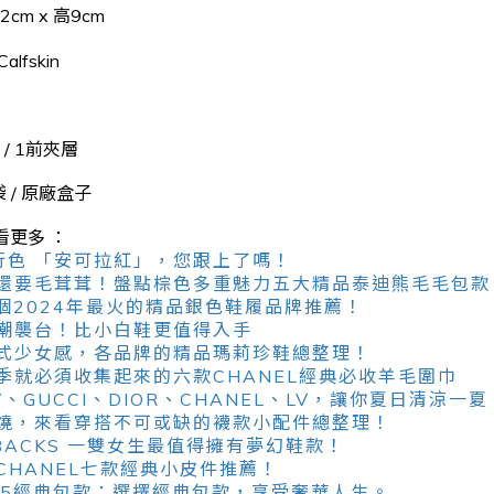
寬2cm
x 高9
cm
Calfskin
層
 / 1前夾層
 / 原廠盒子
看更多 ：
行色 「安可拉紅」，您跟上了嗎！
還要毛茸茸！盤點棕色多重魅力五大精品泰迪熊毛毛包款
5個2024年最火的精品銀色鞋履品牌推薦！
潮襲台！比小白鞋更值得入手
式少女感，各品牌的精品瑪莉珍鞋總整理！
季就必須收集起來的六款CHANEL經典必收羊毛圍巾
、GUCCI、DIOR、CHANEL、LV，讓你夏日清涼一夏
燒，來看穿搭不可或缺的襪款小配件總整理！
NGBACKS 一雙女生最值得擁有夢幻鞋款！
CHANEL七款經典小皮件推薦！
2.55經典包款：選擇經典包款，享受奢華人生。