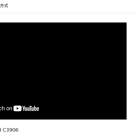
方式
3 C3906