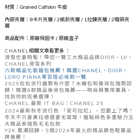
材質：Grained Calfskin 牛皮
內部夾層：8卡片夾層 / 2紙鈔夾層 / 1拉鍊夾層 / 2暗袋夾
層
商品配件：原廠保固卡 / 原廠盒子
CHANEL
相關文章看更多 ：
滑雪也要時髦！帶您一覽三大精品品牌DIOR、LV、
CHANEL滑雪系列
六款精品化妝箱包推薦！精選CHANEL、DIOR、
LORO PIANA等百搭必收款一覽
2025包包流行趨勢有什麼？水桶包和後背包強勢回
歸！精選6款精品後背包推薦——時尚與實用兼具，
找到你的完美選擇！
CHANEL 最新 IT BAG：CHANEL 25
2024最新秋冬流行色 「安可拉紅」，您跟上了嗎！
冬天不只要美拉德還要毛茸茸！盤點棕色多重魅力五
大精品泰迪熊毛毛包款
Y2K 風潮回歸，5個2024年最火的精品銀色鞋履品
牌推薦！