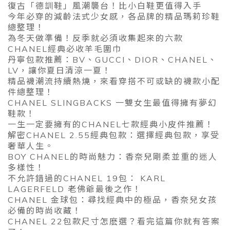
復古「德訓鞋」風潮襲台！比小白鞋更值得入手
今年必穿的減齡法式少女感，各品牌的精品瑪莉珍鞋
總整理！
為冬天做準備！反季就必須收集起來的六款
CHANEL經典必收羊毛圍巾
丹寧包款推薦：BV、GUCCI、DIOR、CHANEL、
LV，讓你夏日清涼一夏！
精品襪潮流持續熱燒，來看穿搭不可或缺的襪款小配
件總整理！
CHANEL SLINGBACKS 一雙女生最值得擁有夢幻
鞋款！
一生一定要擁有的CHANEL七款經典小皮件推薦！
解密CHANEL 2.55經典包款：選擇經典包款，享受
奢華人生。
BOY CHANEL的時尚魅力：香奈兒剛柔並重的迷人
多樣性！
不允許錯過的CHANEL 19包： KARL
LAGERFELD 老佛爺最後之作！
CHANEL 金球包：尋找經典中的極品，香奈兒女孩
必備的時尚收藏！
CHANEL 22包款尺寸怎麽選？看完這篇你就有答案