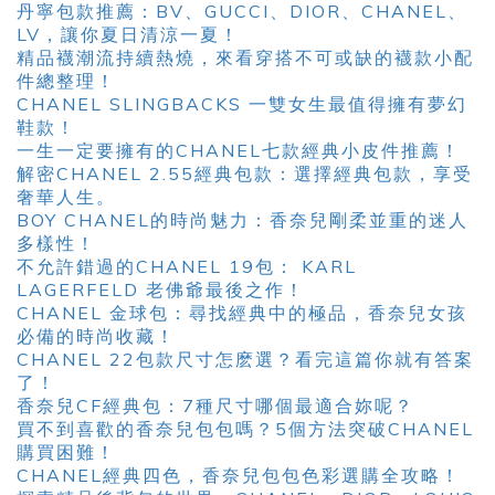
丹寧包款推薦：BV、GUCCI、DIOR、CHANEL、
LV，讓你夏日清涼一夏！
精品襪潮流持續熱燒，來看穿搭不可或缺的襪款小配
件總整理！
CHANEL SLINGBACKS 一雙女生最值得擁有夢幻
鞋款！
一生一定要擁有的CHANEL七款經典小皮件推薦！
解密CHANEL 2.55經典包款：選擇經典包款，享受
奢華人生。
BOY CHANEL的時尚魅力：香奈兒剛柔並重的迷人
多樣性！
不允許錯過的CHANEL 19包： KARL
LAGERFELD 老佛爺最後之作！
CHANEL 金球包：尋找經典中的極品，香奈兒女孩
必備的時尚收藏！
CHANEL 22包款尺寸怎麽選？看完這篇你就有答案
了！
香奈兒CF經典包：7種尺寸哪個最適合妳呢？
買不到喜歡的香奈兒包包嗎？5個方法突破CHANEL
購買困難！
CHANEL經典四色，香奈兒包包色彩選購全攻略！