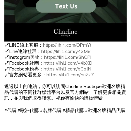
🔗LINE線上客服：
https://lihi1.com/OPmYt
🔗Line連線社群：
https://lihi1.com/y4xM8
🔗Instagram美物：
https://lihi1.com/8hCPl
🔗Facebook社團：
https://lihi1.com/v4bXD
🔗Facebook粉專：
https://lihi1.com/bCqJN
🔗官方網站看更多：
https://lihi1.com/huZk7
透過以上的連結，你可以訪問Charline Boutique歐洲名牌精
品代購的不同社群媒體平台以及官方網站，了解更多相關資
訊，並與我們取得聯繫。祝你有愉快的購物體驗！
#
#
#
#
#
代購
歐洲代購
名牌代購
精品代購
歐洲名牌精品代購