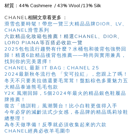
材質：44% Cashmere /
43% Wool /
13% Silk
CHANEL
相關文章看更多 ：
滑雪也要時髦！帶您一覽三大精品品牌DIOR、LV、
CHANEL滑雪系列
六款精品化妝箱包推薦！精選CHANEL、DIOR、
LORO PIANA等百搭必收款一覽
2025包包流行趨勢有什麼？水桶包和後背包強勢回
歸！精選6款精品後背包推薦——時尚與實用兼具，
找到你的完美選擇！
CHANEL 最新 IT BAG：CHANEL 25
2024最新秋冬流行色 「安可拉紅」，您跟上了嗎！
冬天不只要美拉德還要毛茸茸！盤點棕色多重魅力五
大精品泰迪熊毛毛包款
Y2K 風潮回歸，5個2024年最火的精品銀色鞋履品
牌推薦！
復古「德訓鞋」風潮襲台！比小白鞋更值得入手
今年必穿的減齡法式少女感，各品牌的精品瑪莉珍鞋
總整理！
為冬天做準備！反季就必須收集起來的六款
CHANEL經典必收羊毛圍巾