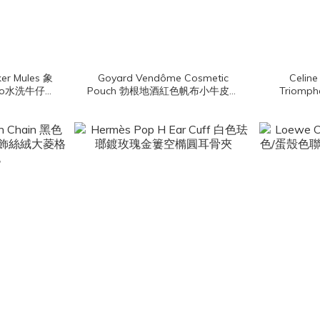
ker Mules 象
Goyard Vendôme Cosmetic
Celine
go水洗牛仔棉
Pouch 勃根地酒紅色帆布小牛皮黃
Triomph
鞋
色內裡拉鍊化妝包
Canvas 
門老花帆