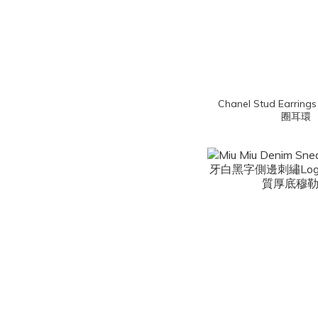
Chanel Stud Earri
圈耳環