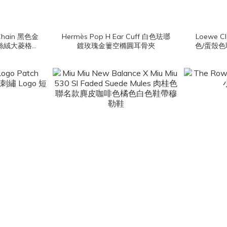
 Chain 黑色金
Hermès Pop H Ear Cuff 白色珐瑯
Loewe C
絲絨大菱格紋
鍍玫瑰金簍空橢圓耳骨夾
色/蛋殼色