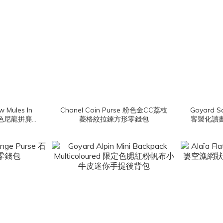
w Mules In
Chanel Coin Purse 粉色金CC荔枝
Goyard S
c 黑色尼龍拼麂皮
菱格紋拉鍊方形零錢包
客製化讀
方釦平底穆勒
色提把小