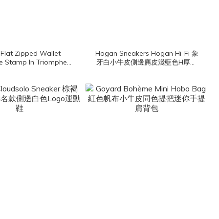
 Flat Zipped Wallet
Hogan Sneakers Hogan Hi-Fi 象
e Stamp In Triomphe
牙白小牛皮側邊麂皮淺藍色H厚底
And Calfskin 棕褐色凱旋
運動鞋
布拼咖啡色小牛皮拉鍊方
形零錢包