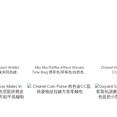
pact Wallet
Miu Miu Raffia-Effect Woven
Chanel 
m 大象灰同色縫線
Tote Bag 煙草色/草莓色/自然色編
C
夾
織刺繡黑字皮革提把再生棉質手提
肩背托特包