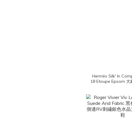
Hermès Silk' In Com
18 Etoupe Epso
絲巾拉鍊短