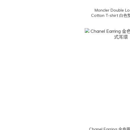
Moncler Double L
Cotton T-shirt 白
短袖棉T
Chanel Earring 